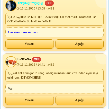
DİN@R@***@@@
OFF
🕒 16.11.2015 / 13:08 · #481
🏷 Не БуДиТе Во МнЕ ДьЯВоЛа! ВеДь Он ЖеСтОкО оТоМсТиТ за
ОбИжЕнНоГо Во МнЕ АнГеЛа!!!
Gecelərin sessizıiyin
Yuxarı
Aşağı
KoNCeNo
OFF
🕒 16.11.2015 / 14:41 · #482
🏷 ,,YaLanLarini gorub uzagLasdigim insanLarin coxundan eyni seyi
esidirem,,-DEYiSMiSEN!!!
Var
Yuxarı
Aşağı