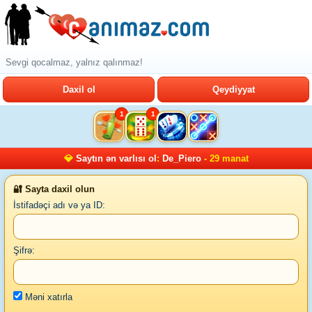
Sevgi qocalmaz, yalnız qalınmaz!
Daxil ol
Qeydiyyat
1
1
💎
Saytın ən varlısı ol
:
De_Piero
- 29 manat
🔐 Sayta daxil olun
İstifadəçi adı və ya ID:
Şifrə:
Məni xatırla