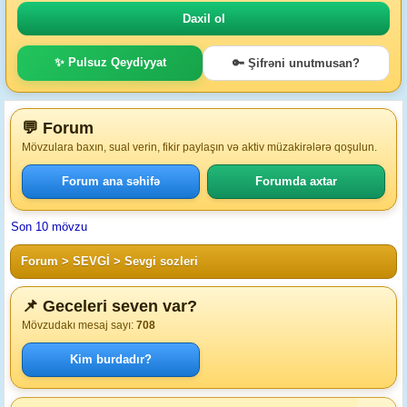
✨ Pulsuz Qeydiyyat
🔑 Şifrəni unutmusan?
💬 Forum
Mövzulara baxın, sual verin, fikir paylaşın və aktiv müzakirələrə qoşulun.
Forum ana səhifə
Forumda axtar
Son 10 mövzu
Forum
>
SEVGİ
>
Sevgi sozleri
📌 Geceleri seven var?
Mövzudakı mesaj sayı:
708
Kim burdadır?