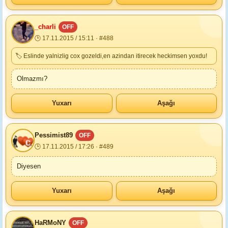
_charli
OFF
🕒 17.11.2015 / 15:11 · #488
🏷 Eslinde yalnizlig cox gozeldi,en azindan itirecek heckimsen yoxdu!
Olmazmı?
Yuxarı
Aşağı
Реssimist89
OFF
🕒 17.11.2015 / 17:26 · #489
Diyesen
Yuxarı
Aşağı
HaRMoNY
OFF