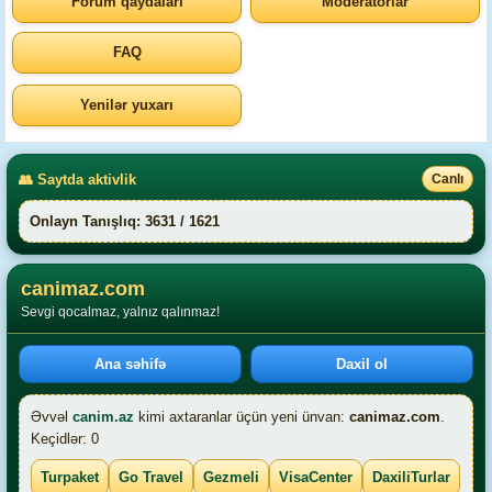
Forum qaydaları
Moderatorlar
FAQ
Yenilər yuxarı
👥 Saytda aktivlik
Canlı
Onlayn Tanışlıq: 3631 / 1621
canimaz.com
Sevgi qocalmaz, yalnız qalınmaz!
Ana səhifə
Daxil ol
Əvvəl
canim.az
kimi axtaranlar üçün yeni ünvan:
canimaz.com
.
Keçidlər: 0
Turpaket
Go Travel
Gezmeli
VisaCenter
DaxiliTurlar