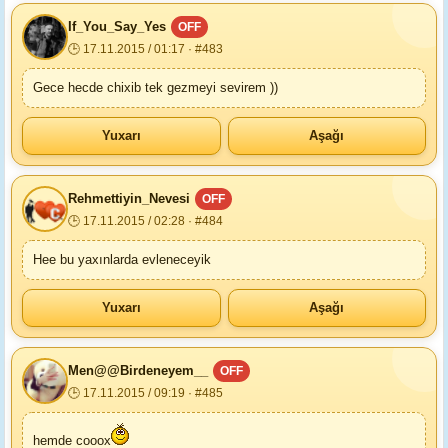
If_You_Say_Yes
OFF
🕒 17.11.2015 / 01:17 · #483
Gece hecde chixib tek gezmeyi sevirem ))
Yuxarı
Aşağı
Rehmettiyin_Nevesi
OFF
🕒 17.11.2015 / 02:28 · #484
Hee bu yaxınlarda evleneceyik
Yuxarı
Aşağı
Men@@Birdeneyem__
OFF
🕒 17.11.2015 / 09:19 · #485
hemde cooox