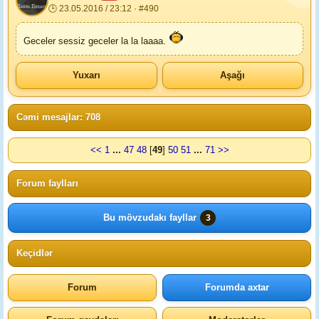
🕒 23.05.2016 / 23:12 · #490
Geceler sessiz geceler la la laaaa.
Yuxarı
Aşağı
Cəmi mesajlar: 708
<<
1
...
47
48
[
49
]
50
51
...
71
>>
Forum faylları
Bu mövzudakı fayllar
3
Keçidlər
Forum
Forumda axtar