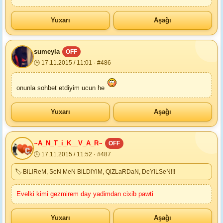
Yuxarı
Aşağı
sumeyla
OFF
🕒 17.11.2015 / 11:01 · #486
onunla sohbet etdiyim ucun he
Yuxarı
Aşağı
~A_N_T_i_K__V_A_R~
OFF
🕒 17.11.2015 / 11:52 · #487
🏷 BiLiReM, SeN MeN BiLDiYiM, QiZLaRDaN, DeYiLSeN!!!
Evelki kimi gezmirem day yadimdan cixib pawti
Yuxarı
Aşağı