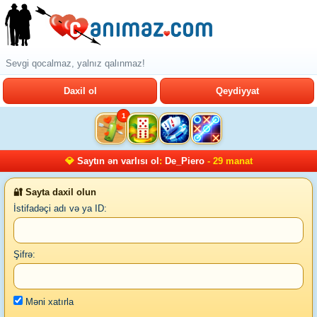
Sevgi qocalmaz, yalnız qalınmaz!
Daxil ol
Qeydiyyat
1
💎
Saytın ən varlısı ol
:
De_Piero
- 29 manat
🔐 Sayta daxil olun
İstifadəçi adı və ya ID:
Şifrə:
Məni xatırla