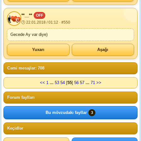
**__**
OFF
🕒 22.01.2018 / 01:12 · #550
Gecede Ay var diye)
Yuxarı
Aşağı
Cəmi mesajlar: 708
<<
1
...
53
54
[
55
]
56
57
...
71
>>
Forum faylları
Bu mövzudakı fayllar
3
Keçidlər