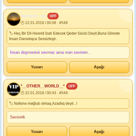
NeFesiM__oL
OFF
🕒 22.01.2018 / 00:08 · #548
🏷 Heç Bir Dil Hesreti İzah Edecek Qeder Güclü Deyil,Buna Görede
İnsan Darıxdıqca Sessizleşir..
İnsan düşməninii sevməz ama mən sevirəm..
Yuxarı
Aşağı
*__OTHER__WORLD__*
OFF
🕒 22.01.2018 / 00:43 · #549
🏷 Nəfsinə məğlub olmaq,Azadlıq deyil...!
Sevisirik
Yuxarı
Aşağı