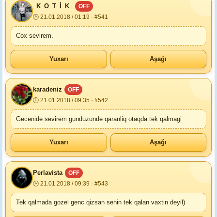
_K_O_T_İ_K_
OFF
🕒 21.01.2018 / 01:19 · #541
Cox sevirem.
Yuxarı
Aşağı
karadeniz
OFF
🕒 21.01.2018 / 09:35 · #542
Gecenide sevirem gunduzunde qaranliq otaqda tek qalmagi
Yuxarı
Aşağı
Perlavista
OFF
🕒 21.01.2018 / 09:39 · #543
Tek qalmada gozel genc qizsan senin tek qalan vaxtin deyil)