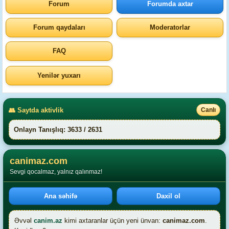
Forum
Forumda axtar
Forum qaydaları
Moderatorlar
FAQ
Yenilər yuxarı
👥 Saytda aktivlik
Canlı
Onlayn Tanışlıq: 3633 / 2631
canimaz.com
Sevgi qocalmaz, yalnız qalınmaz!
Ana səhifə
Daxil ol
Əvvəl
canim.az
kimi axtaranlar üçün yeni ünvan:
canimaz.com
.