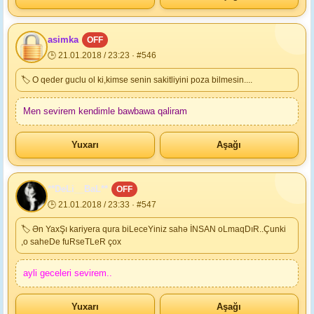
asimka
OFF
🕒 21.01.2018 / 23:23 · #546
🏷 O qeder guclu ol ki,kimse senin sakitliyini poza bilmesin....
Men sevirem kendimle bawbawa qaliram
Yuxarı
Aşağı
**DeLi__BaL**
OFF
🕒 21.01.2018 / 23:33 · #547
🏷 Ən YaxŞı kariyera qura biLeceYiniz sahə İNSAN oLmaqDıR..Çunki
,o saheDe fuRseTLeR çox
ayli geceleri sevirem..
Yuxarı
Aşağı