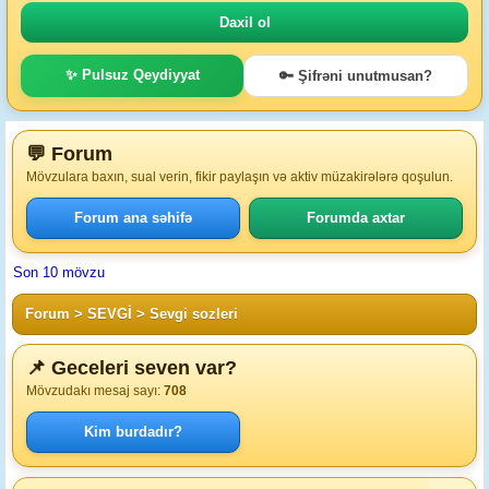
✨ Pulsuz Qeydiyyat
🔑 Şifrəni unutmusan?
💬 Forum
Mövzulara baxın, sual verin, fikir paylaşın və aktiv müzakirələrə qoşulun.
Forum ana səhifə
Forumda axtar
Son 10 mövzu
Forum
>
SEVGİ
>
Sevgi sozleri
📌 Geceleri seven var?
Mövzudakı mesaj sayı:
708
Kim burdadır?