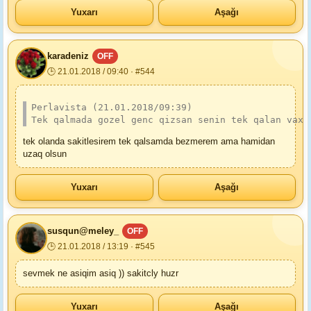
Yuxarı
Aşağı
karadeniz
OFF
🕒 21.01.2018 / 09:40 · #544
Perlavista (21.01.2018/09:39)
Tek qalmada gozel genc qizsan senin tek qalan vaxt
tek olanda sakitlesirem tek qalsamda bezmerem ama hamidan
uzaq olsun
Yuxarı
Aşağı
susqun@meley_
OFF
🕒 21.01.2018 / 13:19 · #545
sevmek ne asiqim asiq )) sakitcly huzr
Yuxarı
Aşağı