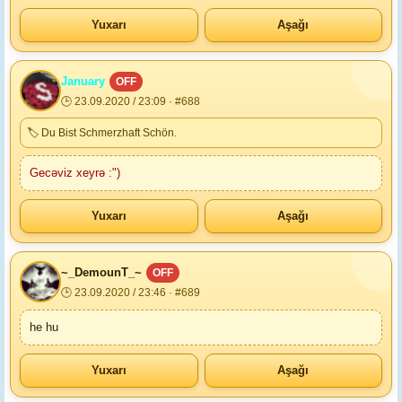
Yuxarı
Aşağı
January
OFF
🕒 23.09.2020 / 23:09 · #688
🏷 Du Bist Schmerzhaft Schön.
Gecəviz xeyrə :")
Yuxarı
Aşağı
~_DemounT_~
OFF
🕒 23.09.2020 / 23:46 · #689
he hu
Yuxarı
Aşağı