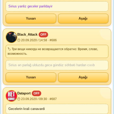
Sirius yanliz geceler parildayir
Yuxarı
Aşağı
Black_Attack
OFF
🕒 20.09.2020 / 14:58 · #686
🏷 Три вещи никогда не возвращаются обратно: Время, слово,
возможность.
Sirius ən parlağ ulduzdu.gecə gündüz söhbəti hardan cıxıb
Yuxarı
Aşağı
Dataport
OFF
🕒 23.09.2020 / 09:30 · #687
Gecelerin krali canavardi