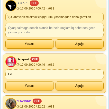
B.O.S.S
OFF
🕒 17.09.2020 / 00:42 · #681
🏷 Canavar kimi ölmək çaqqal kimi yaşamaqdan daha şərəflidir
Oyaq qalmaga sebeb olanda he,bele saglamliq cehetden gece
yatmaq ucundu
Yuxarı
Aşağı
Dataport
OFF
🕒 17.09.2020 / 00:46 · #682
He.
Yuxarı
Aşağı
*LAVINIA*
OFF
🕒 18.09.2020 / 22:02 · #683