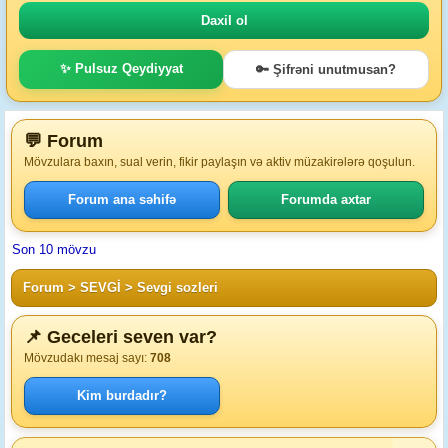
✨ Pulsuz Qeydiyyat
🔑 Şifrəni unutmusan?
💬 Forum
Mövzulara baxın, sual verin, fikir paylaşın və aktiv müzakirələrə qoşulun.
Forum ana səhifə
Forumda axtar
Son 10 mövzu
Forum
>
SEVGİ
>
Sevgi sozleri
📌 Geceleri seven var?
Mövzudakı mesaj sayı:
708
Kim burdadır?