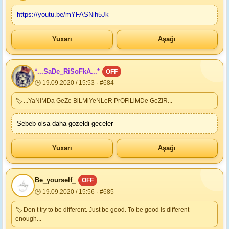
https://youtu.be/mYFASNih5Jk
Yuxarı
Aşağı
*...SaDe_RiSoFkA...*
OFF
🕒 19.09.2020 / 15:53 · #684
🏷 ...YaNiMDa GeZe BiLMiYeNLeR PrOFiLiMDe GeZiR...
Sebeb olsa daha gozeldi geceler
Yuxarı
Aşağı
Be_yourself_
OFF
🕒 19.09.2020 / 15:56 · #685
🏷 Don t try to be different. Just be good. To be good is different
enough...