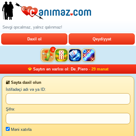
Sevgi qocalmaz, yalnız qalınmaz!
Daxil ol
Qeydiyyat
1
💎
Saytın ən varlısı ol
:
De_Piero
- 29 manat
🔐 Sayta daxil olun
İstifadəçi adı və ya ID:
Şifrə:
Məni xatırla