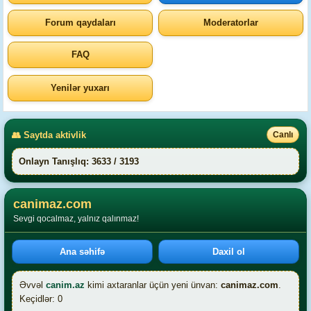
Forum qaydaları
Moderatorlar
FAQ
Yenilər yuxarı
👥 Saytda aktivlik
Canlı
Onlayn Tanışlıq: 3633 / 3193
canimaz.com
Sevgi qocalmaz, yalnız qalınmaz!
Ana səhifə
Daxil ol
Əvvəl
canim.az
kimi axtaranlar üçün yeni ünvan:
canimaz.com
.
Keçidlər: 0