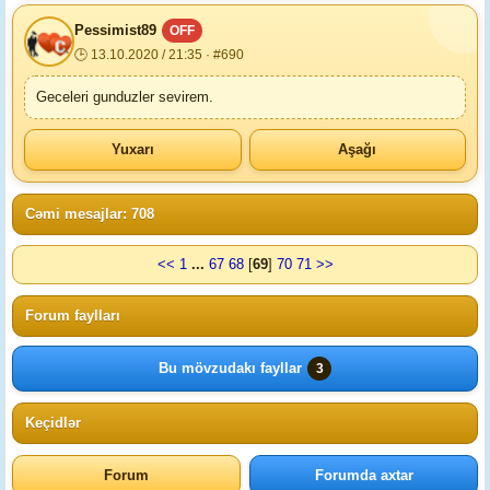
Реssimist89
OFF
🕒 13.10.2020 / 21:35 · #690
Geceleri gunduzler sevirem.
Yuxarı
Aşağı
Cəmi mesajlar: 708
<<
1
...
67
68
[
69
]
70
71
>>
Forum faylları
Bu mövzudakı fayllar
3
Keçidlər
Forum
Forumda axtar