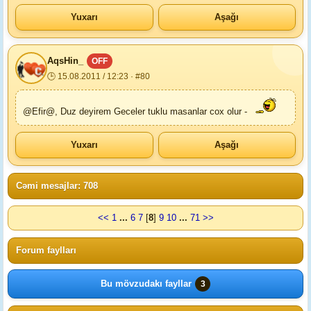
Yuxarı
Aşağı
AqsHin_
OFF
🕒 15.08.2011 / 12:23 · #80
@Efir@, Duz deyirem Geceler tuklu masanlar cox olur -
Yuxarı
Aşağı
Cəmi mesajlar: 708
<<
1
...
6
7
[
8
]
9
10
...
71
>>
Forum faylları
Bu mövzudakı fayllar
3