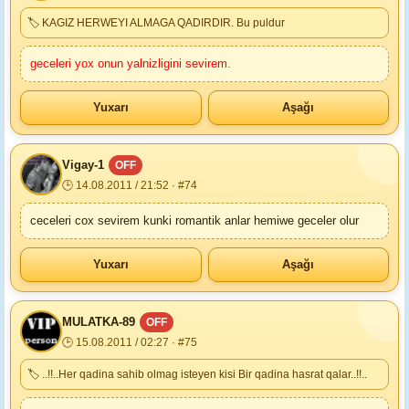
🏷 KAGIZ HERWEYI ALMAGA QADIRDIR. Bu puldur
geceleri yox onun yalnizligini sevirem.
Yuxarı
Aşağı
Vigay-1
OFF
🕒 14.08.2011 / 21:52 · #74
ceceleri cox sevirem kunki romantik anlar hemiwe geceler olur
Yuxarı
Aşağı
MULATKA-89
OFF
🕒 15.08.2011 / 02:27 · #75
🏷 ..!!..Her qadina sahib olmag isteyen kisi Bir qadina hasrat qalar..!!..