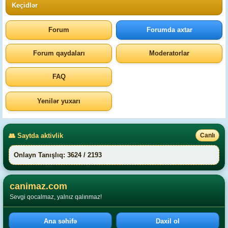
Keçidlər
Forum
Forumda axtar
Forum qaydaları
Moderatorlar
FAQ
Yenilər yuxarı
👥 Saytda aktivlik
Canlı
Onlayn Tanışlıq: 3624 / 2193
canimaz.com
Sevgi qocalmaz, yalnız qalınmaz!
Ana səhifə
Daxil ol