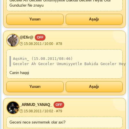
Geceler Ah Geceler Umumiyyetle Bakida Geceler Heyat Olur
Gunduzler Ne znayu
Yuxarı
Aşağı
@Efir@
OFF
🕒 15.08.2011 / 10:00 · #78
AqsHin_ (15.08.2011/08:46)
Geceler Ah Geceler Umumiyyetle Bakida Geceler Heya
Canin haqqi
Yuxarı
Aşağı
_ARMUD_YANAQ_
OFF
🕒 15.08.2011 / 10:02 · #79
Geceni nece sevmemek olar axi?