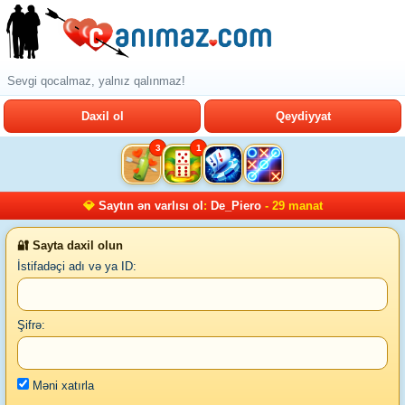
Sevgi qocalmaz, yalnız qalınmaz!
Daxil ol
Qeydiyyat
3
1
💎
Saytın ən varlısı ol
:
De_Piero
- 29 manat
🔐 Sayta daxil olun
İstifadəçi adı və ya ID:
Şifrə:
Məni xatırla