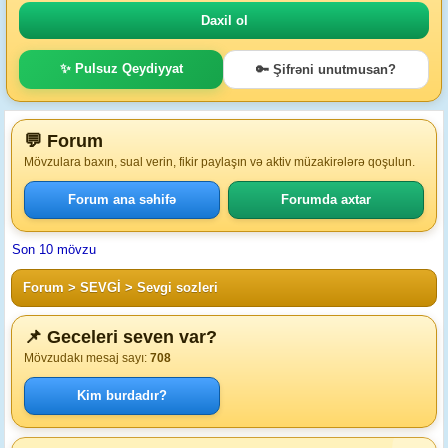
✨ Pulsuz Qeydiyyat
🔑 Şifrəni unutmusan?
💬 Forum
Mövzulara baxın, sual verin, fikir paylaşın və aktiv müzakirələrə qoşulun.
Forum ana səhifə
Forumda axtar
Son 10 mövzu
Forum
>
SEVGİ
>
Sevgi sozleri
📌 Geceleri seven var?
Mövzudakı mesaj sayı:
708
Kim burdadır?