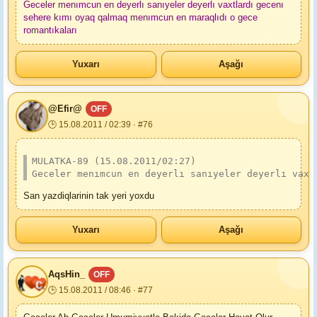
Geceler menımcun en deyerlı sanıyeler deyerlı vaxtlardı gecenı
sehere kımı oyaq qalmaq menımcun en maraqlıdı o gece
romantıkaları
Yuxarı
Aşağı
@Efir@
OFF
🕒 15.08.2011 / 02:39 · #76
MULATKA-89 (15.08.2011/02:27)
Geceler menımcun en deyerlı sanıyeler deyerlı vaxt
San yazdiqlarinin tak yeri yoxdu
Yuxarı
Aşağı
AqsHin_
OFF
🕒 15.08.2011 / 08:46 · #77