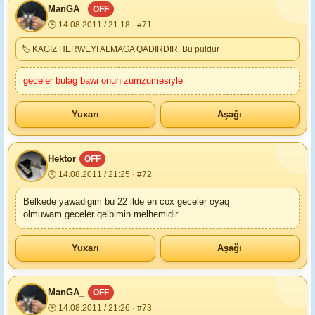
ManGA_
OFF
🕒 14.08.2011 / 21:18 · #71
🏷 KAGIZ HERWEYI ALMAGA QADIRDIR. Bu puldur
geceler bulag bawi onun zumzumesiyle
Yuxarı
Aşağı
Hektor
OFF
🕒 14.08.2011 / 21:25 · #72
Belkede yawadigim bu 22 ilde en cox geceler oyaq
olmuwam.geceler qelbimin melhemidir
Yuxarı
Aşağı
ManGA_
OFF
🕒 14.08.2011 / 21:26 · #73