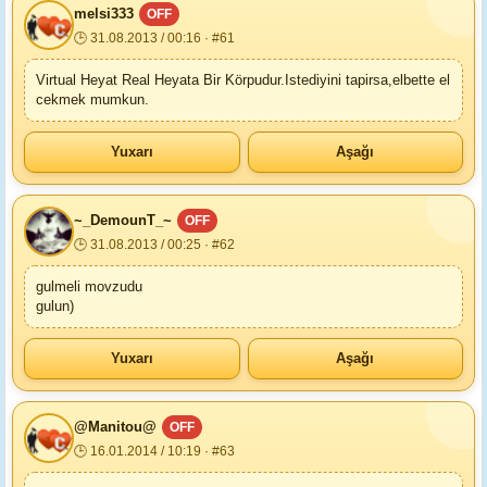
melsi333
OFF
🕒 31.08.2013 / 00:16 · #61
Virtual Heyat Real Heyata Bir Körpudur.Istediyini tapirsa,elbette el
cekmek mumkun.
Yuxarı
Aşağı
~_DemounT_~
OFF
🕒 31.08.2013 / 00:25 · #62
gulmeli movzudu
gulun)
Yuxarı
Aşağı
@Manitou@
OFF
🕒 16.01.2014 / 10:19 · #63