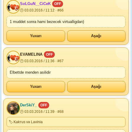
SoLGuN__CiCeK
OFF
🕒 03.03.2016 / 11:12 · #66
1 muddet sonra hami bezecek virtualligdan)
Yuxarı
Aşağı
EVAMELINA
OFF
🕒 03.03.2016 / 11:36 · #67
Elbettde menden asilidir
Yuxarı
Aşağı
DerSkiY_
OFF
🕒 03.03.2016 / 11:39 · #68
🏷 Kakтus və Lavinia