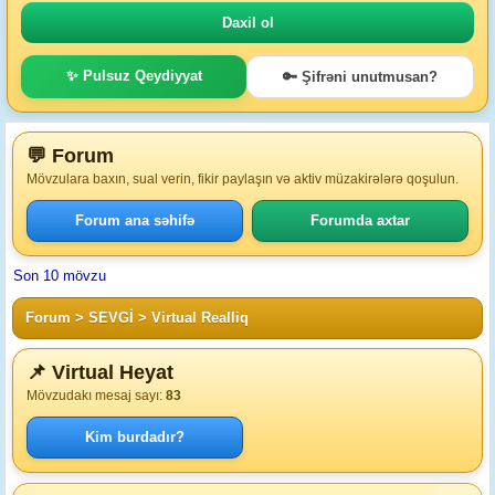
✨ Pulsuz Qeydiyyat
🔑 Şifrəni unutmusan?
💬 Forum
Mövzulara baxın, sual verin, fikir paylaşın və aktiv müzakirələrə qoşulun.
Forum ana səhifə
Forumda axtar
Son 10 mövzu
Forum
>
SEVGİ
>
Virtual Realliq
📌 Virtual Heyat
Mövzudakı mesaj sayı:
83
Kim burdadır?