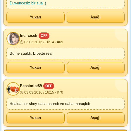
Duwuncesiz bir sual )
Yuxarı
Aşağı
Inci-cicek
OFF
🕒 03.03.2016 / 16:14 · #69
Bu ne sualdi. Elbette real.
Yuxarı
Aşağı
Реssimist89
OFF
🕒 03.03.2016 / 16:15 · #70
Realda her shey daha asandi ve daha maraqlidi.
Yuxarı
Aşağı