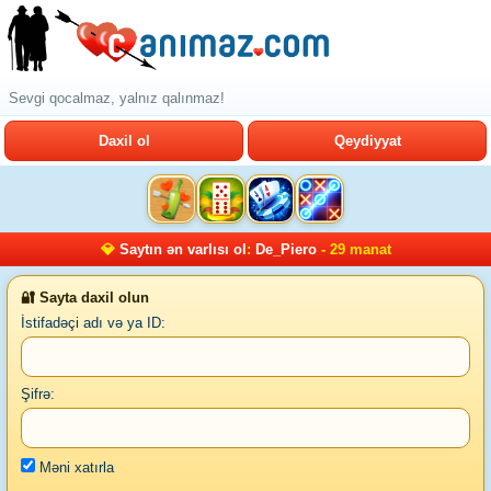
Sevgi qocalmaz, yalnız qalınmaz!
Daxil ol
Qeydiyyat
💎
Saytın ən varlısı ol
:
De_Piero
- 29 manat
🔐 Sayta daxil olun
İstifadəçi adı və ya ID:
Şifrə:
Məni xatırla