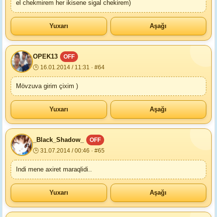
el chekmirem her ikisene sigal chekirem)
Yuxarı
Aşağı
OPEK13
OFF
🕒 16.01.2014 / 11:31 · #64
Mövzuva girim çixim )
Yuxarı
Aşağı
_Black_Shadow_
OFF
🕒 31.07.2014 / 00:46 · #65
Indi mene axiret maraqlidi..
Yuxarı
Aşağı