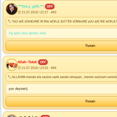
***OnLy_giRL***
OFF
🕒 21.07.2018 / 22:27 · #93
🏷 YoU arE sOmEoNE iN tHe wOrLd ,bUT fOr sOMeoNE yoU arE thE wOrLd.!
Ag qara olsa qewey olar)
Yuxarı
Allah~Tekdi
OFF
🕒 21.07.2018 / 23:02 · #94
🏷 ALLAHIM məndə elə xəzinə varki səndə olmayan...mənim xəzinəm sənin
yox deyiwin)
Yuxarı