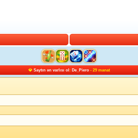
💎
Saytın ən varlısı ol
:
De_Piero
- 29 manat