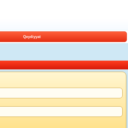
Qeydiyyat