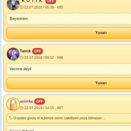
_K_O_T_İ_K_
OFF
🕒 22.07.2018 / 00:36 · #95
Beyenirem.
Yuxarı
Tamik
OFF
🕒 22.07.2018 / 09:52 · #96
Vecime deyil
Yuxarı
asimka
OFF
🕒 22.07.2018 / 14:15 · #97
🏷 O qeder guclu ol ki,kimse senin sakitliyini poza bilmesin....