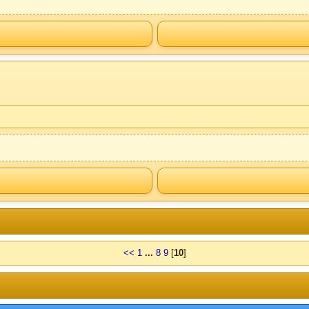
<<
1
...
8
9
[
10
]