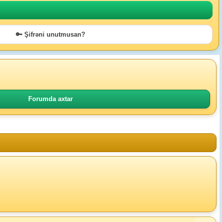
🔑 Şifrəni unutmusan?
Forumda axtar