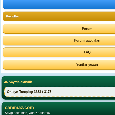
Keçidlər
Forum
Forum qaydaları
FAQ
Yenilər yuxarı
👥 Saytda aktivlik
Onlayn Tanışlıq: 3633 / 3173
canimaz.com
Sevgi qocalmaz, yalnız qalınmaz!