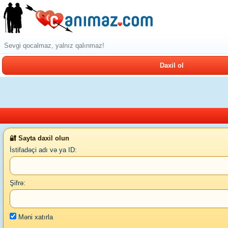
Sevgi qocalmaz, yalnız qalınmaz!
Daxil ol
🔐 Sayta daxil olun
İstifadəçi adı və ya ID:
Şifrə:
Məni xatırla