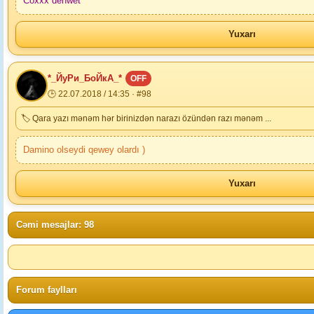
Coxxx dehwet
Yuxarı
*_ЙуРи_БоЙкА_*
OFF
🕒 22.07.2018 / 14:35 · #98
🏷 Qara yazı mənəm hər birinizdən narazı özündən razı mənəm ...
Damino olseydi qewey olardı )
Yuxarı
Cəmi mesajlar: 98
Forum faylları