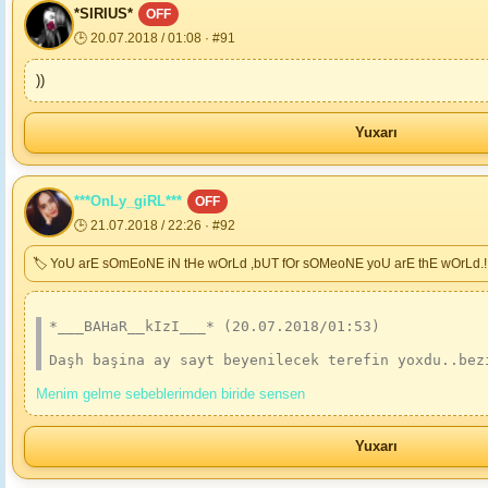
*SIRIUS*
OFF
🕒 20.07.2018 / 01:08 · #91
))
Yuxarı
***OnLy_giRL***
OFF
🕒 21.07.2018 / 22:26 · #92
🏷 YoU arE sOmEoNE iN tHe wOrLd ,bUT fOr sOMeoNE yoU arE thE wOrLd.!
*___BAHaR__kIzI___* (20.07.2018/01:53)
Daşh başina ay sayt beyenilecek terefin yoxdu..bez
Menim gelme sebeblerimden biride sensen
Yuxarı