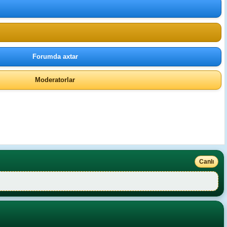
Forumda axtar
Moderatorlar
Canlı