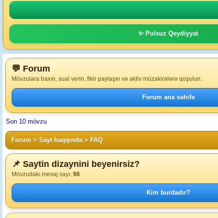
✨ Pulsuz Qeydiyyat
💬 Forum
Mövzulara baxın, sual verin, fikir paylaşın və aktiv müzakirələrə qoşulun.
Forum ana səhifə
Son 10 mövzu
Forum
>
Sayt haqqında
>
FAQ
📌 Saytin dizaynini beyenirsiz?
Mövzudakı mesaj sayı:
98
Kim burdadır?