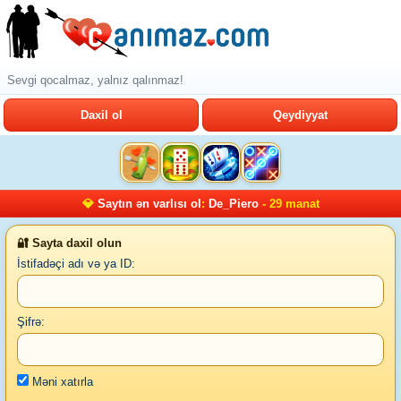
Sevgi qocalmaz, yalnız qalınmaz!
Daxil ol
Qeydiyyat
💎
Saytın ən varlısı ol
:
De_Piero
- 29 manat
🔐 Sayta daxil olun
İstifadəçi adı və ya ID:
Şifrə:
Məni xatırla