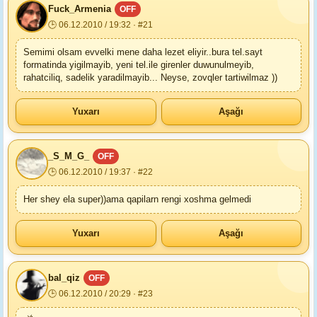
Fuck_Armenia
OFF
🕒 06.12.2010 / 19:32 · #21
Semimi olsam evvelki mene daha lezet eliyir..bura tel.sayt
formatinda yigilmayib, yeni tel.ile girenler duwunulmeyib,
rahatciliq, sadelik yaradilmayib... Neyse, zovqler tartiwilmaz ))
Yuxarı
Aşağı
_S_M_G_
OFF
🕒 06.12.2010 / 19:37 · #22
Her shey ela super))ama qapilarn rengi xoshma gelmedi
Yuxarı
Aşağı
bal_qiz
OFF
🕒 06.12.2010 / 20:29 · #23