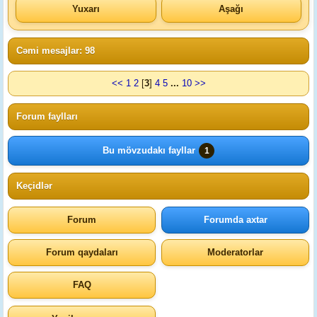
Yuxarı
Aşağı
Cəmi mesajlar: 98
<<
1
2
[
3
]
4
5
...
10
>>
Forum faylları
Bu mövzudakı fayllar
1
Keçidlər
Forum
Forumda axtar
Forum qaydaları
Moderatorlar
FAQ