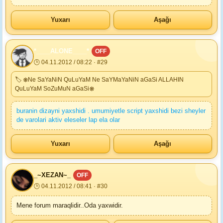
Yuxarı
Aşağı
*____ALONE____*
OFF
🕒 04.11.2012 / 08:22 · #29
🏷 ❋Ne SaYaNiN QuLuYaM Ne SaYMaYaNiN aGaSi ALLAHIN
QuLuYaM SoZuMuN aGaSi❋
buranin dizayni yaxshidi . umumiyetle script yaxshidi bezi sheyler
de varolari aktiv eleseler lap ela olar
Yuxarı
Aşağı
_~XEZAN~_
OFF
🕒 04.11.2012 / 08:41 · #30
Mene forum maraqlidir..Oda yaxwidir.