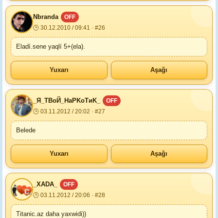
Nbranda
OFF
🕒 30.12.2010 / 09:41 · #26
Eladí.sene yaqlí 5+(ela).
Yuxarı
Aşağı
_Я_ТBoЙ_НаPKoТиK_
OFF
🕒 03.11.2012 / 20:02 · #27
Belede
Yuxarı
Aşağı
_XADA_
OFF
🕒 03.11.2012 / 20:06 · #28
Titanic.az daha yaxwidi))