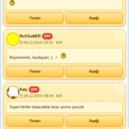
Yuxarı
Aşağı
RoSSiaNER
OFF
🕒 06.12.2010 / 23:41 · #24
Beyeniremki, burdayam..} ../
Yuxarı
Aşağı
Katy
OFF
🕒 30.12.2010 / 08:49 · #25
Super.Herfler balacadilar biraz.amma yaxsidi
Yuxarı
Aşağı