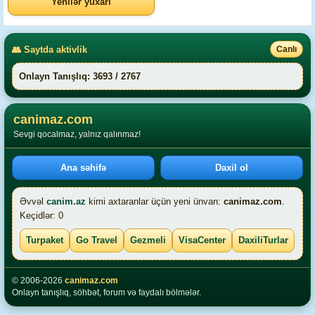
Yenilər yuxarı
👥 Saytda aktivlik
Canlı
Onlayn Tanışlıq: 3693 / 2767
canimaz.com
Sevgi qocalmaz, yalnız qalınmaz!
Ana səhifə
Daxil ol
Əvvəl
canim.az
kimi axtaranlar üçün yeni ünvan:
canimaz.com
.
Keçidlər: 0
Turpaket
Go Travel
Gezmeli
VisaCenter
DaxiliTurlar
© 2006-2026
canimaz.com
Onlayn tanışlıq, söhbət, forum və faydalı bölmələr.