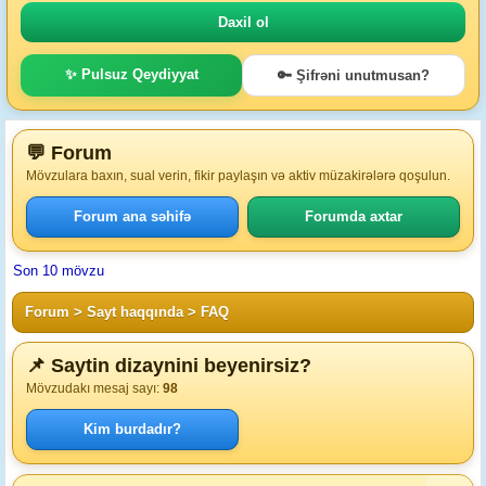
✨ Pulsuz Qeydiyyat
🔑 Şifrəni unutmusan?
💬 Forum
Mövzulara baxın, sual verin, fikir paylaşın və aktiv müzakirələrə qoşulun.
Forum ana səhifə
Forumda axtar
Son 10 mövzu
Forum
>
Sayt haqqında
>
FAQ
📌 Saytin dizaynini beyenirsiz?
Mövzudakı mesaj sayı:
98
Kim burdadır?