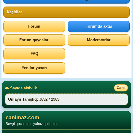
Keçidlər
Forum
Forumda axtar
Forum qaydaları
Moderatorlar
FAQ
Yenilər yuxarı
👥 Saytda aktivlik
Canlı
Onlayn Tanışlıq: 3692 / 2969
canimaz.com
Sevgi qocalmaz, yalnız qalınmaz!