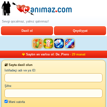
Sevgi qocalmaz, yalnız qalınmaz!
Daxil ol
Qeydiyyat
💎
Saytın ən varlısı ol
:
De_Piero
- 29 manat
🔐 Sayta daxil olun
İstifadəçi adı və ya ID:
Şifrə:
Məni xatırla