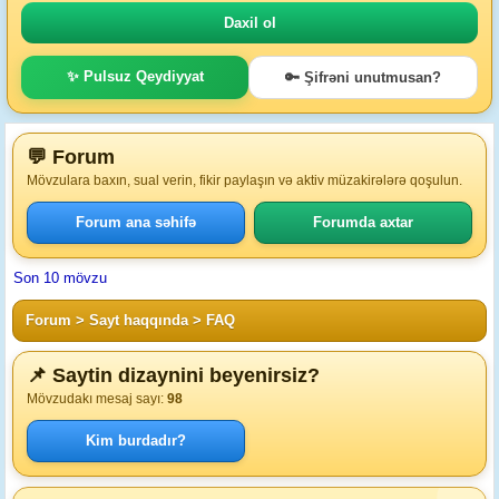
✨ Pulsuz Qeydiyyat
🔑 Şifrəni unutmusan?
💬 Forum
Mövzulara baxın, sual verin, fikir paylaşın və aktiv müzakirələrə qoşulun.
Forum ana səhifə
Forumda axtar
Son 10 mövzu
Forum
>
Sayt haqqında
>
FAQ
📌 Saytin dizaynini beyenirsiz?
Mövzudakı mesaj sayı:
98
Kim burdadır?