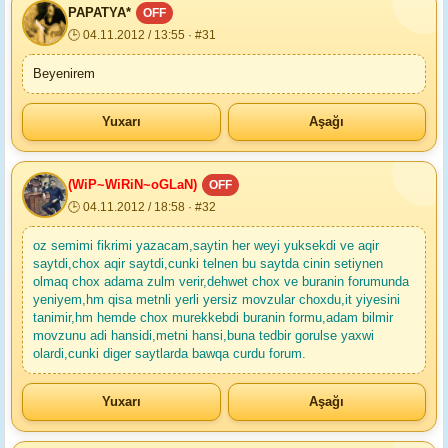
PAPATYA*
OFF
🕒 04.11.2012 / 13:55 · #31
Beyenirem
Yuxarı
Aşağı
(WiP~WiRiN~oGLaN)
OFF
🕒 04.11.2012 / 18:58 · #32
oz semimi fikrimi yazacam,saytin her weyi yuksekdi ve aqir
saytdi,chox aqir saytdi,cunki telnen bu saytda cinin setiynen
olmaq chox adama zulm verir,dehwet chox ve buranin forumunda
yeniyem,hm qisa metnli yerli yersiz movzular choxdu,it yiyesini
tanimir,hm hemde chox murekkebdi buranin formu,adam bilmir
movzunu adi hansidi,metni hansi,buna tedbir gorulse yaxwi
olardi,cunki diger saytlarda bawqa curdu forum.
Yuxarı
Aşağı