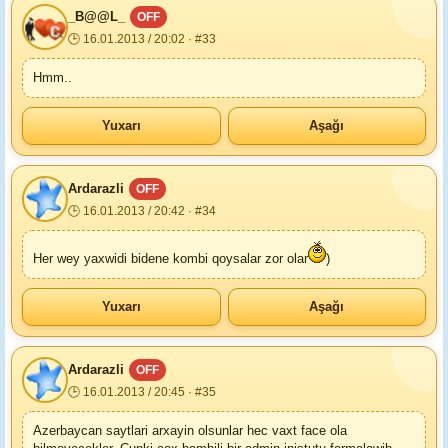
_B@@L_
OFF
🕒 16.01.2013 / 20:02 · #33
Hmm..
Yuxarı
Aşağı
Ardarazli
OFF
🕒 16.01.2013 / 20:42 · #34
Her wey yaxwidi bidene kombi qoysalar zor olar
)
Yuxarı
Aşağı
Ardarazli
OFF
🕒 16.01.2013 / 20:45 · #35
Azerbaycan saytlari arxayin olsunlar hec vaxt face ola