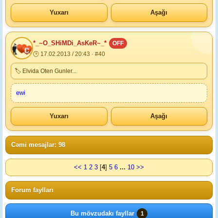
Yuxarı
Aşağı
*_~O_SHiMDi_AsKeR~_*
OFF
🕒 17.02.2013 / 20:43 · #40
🏷 Elvida Oten Gunler...
ewi
Yuxarı
Aşağı
Cəmi mesajlar: 98
<<
1
2
3
[
4
]
5
6
...
10
>>
Forum faylları
Bu mövzudakı fayllar
1