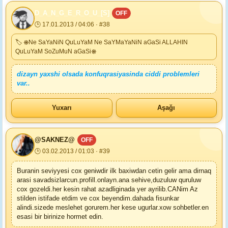
D_A_N_G_E_R_O_U_[S]
OFF
🕒 17.01.2013 / 04:06 · #38
🏷 ❋Ne SaYaNiN QuLuYaM Ne SaYMaYaNiN aGaSi ALLAHIN
QuLuYaM SoZuMuN aGaSi❋
dizayn yaxshi olsada konfuqrasiyasinda ciddi problemleri
var..
Yuxarı
Aşağı
@SAKNEZ@
OFF
🕒 03.02.2013 / 01:03 · #39
Buranin seviyyesi cox geniwdir ilk baxiwdan cetin gelir ama dirnaq
arasi savadsizlarcun.profill.onlayn.ana sehive,duzuluw quruluw
cox gozeldi.her kesin rahat azadliginada yer ayrilib.CANim Az
stilden istifade etdim ve cox beyendim.dahada fisunkar
alindi.sizede meslehet gorurem.her kese ugurlar.xow sohbetler.en
esasi bir birinize hormet edin.