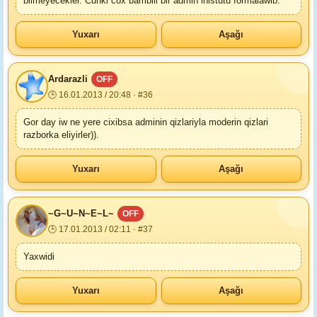
bilmeyecekler. Cunki cox bambili bir admin inistutu formalawib.
Yuxarı
Aşağı
Ardarazli
OFF
🕒 16.01.2013 / 20:48 · #36
Gor day iw ne yere cixibsa adminin qizlariyla moderin qizlari
razborka eliyirler)).
Yuxarı
Aşağı
~G~U~N~E~L~
OFF
🕒 17.01.2013 / 02:11 · #37
Yaxwidi
Yuxarı
Aşağı