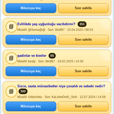
Mövzuya keç
Son səhifə
Evlilikde yaş uyğunluğu vacibdirmi?
351
📘
Müəllif: @Sema@@ · Son: Wolf87 · 15.04.2025 / 08:03
Mövzuya keç
Son səhifə
qadinlar ve kiwiler
65
📘
Müəllif: beaty · Son: Wolf87 · 19.02.2025 / 14:30
Mövzuya keç
Son səhifə
Sizce, saxta münasibetler niye çoxalıb ve sebebi nedir?
📘
300
Müəllif: Ulibochka · Son: KaLbImDeKi_SeN · 12.07.2024 / 14:58
Mövzuya keç
Son səhifə