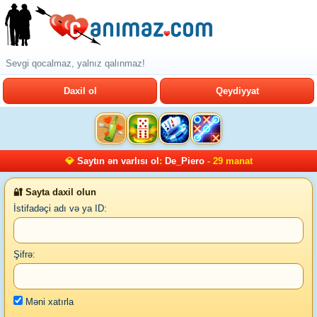
Sevgi qocalmaz, yalnız qalınmaz!
Daxil ol
Qeydiyyat
💎
Saytın ən varlısı ol
:
De_Piero
- 29 manat
🔐 Sayta daxil olun
İstifadəçi adı və ya ID:
Şifrə:
Məni xatırla