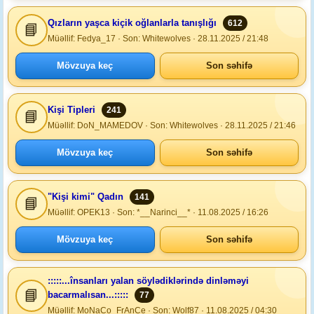
Qızların yaşca kiçik oğlanlarla tanışlığı
612
📘
Müəllif: Fedya_17 · Son: Whitewolves · 28.11.2025 / 21:48
Mövzuya keç
Son səhifə
Kişi Tipleri
241
📘
Müəllif: DoN_MAMEDOV · Son: Whitewolves · 28.11.2025 / 21:46
Mövzuya keç
Son səhifə
"Kişi kimi" Qadın
141
📘
Müəllif: OPEK13 · Son: *__Narinci__* · 11.08.2025 / 16:26
Mövzuya keç
Son səhifə
:::::...însanları yalan söylədiklərində dinləməyi
📘
bacarmalısan...:::::
77
Müəllif: MoNaCo_FrAnCe · Son: Wolf87 · 11.08.2025 / 04:30