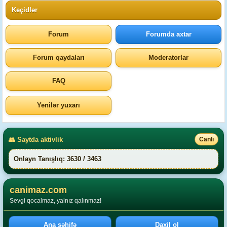
Keçidlər
Forum
Forumda axtar
Forum qaydaları
Moderatorlar
FAQ
Yenilər yuxarı
👥 Saytda aktivlik
Canlı
Onlayn Tanışlıq: 3630 / 3463
canimaz.com
Sevgi qocalmaz, yalnız qalınmaz!
Ana səhifə
Daxil ol