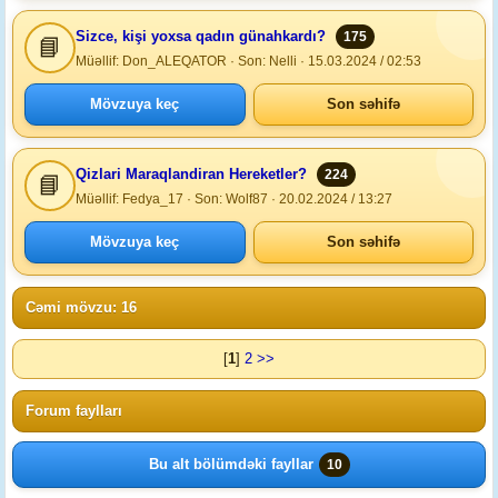
Sizce, kişi yoxsa qadın günahkardı?
175
📘
Müəllif: Don_ALEQATOR · Son: Nelli · 15.03.2024 / 02:53
Mövzuya keç
Son səhifə
Qizlari Maraqlandiran Hereketler?
224
📘
Müəllif: Fedya_17 · Son: Wolf87 · 20.02.2024 / 13:27
Mövzuya keç
Son səhifə
Cəmi mövzu: 16
[
1
]
2
>>
Forum faylları
Bu alt bölümdəki fayllar
10