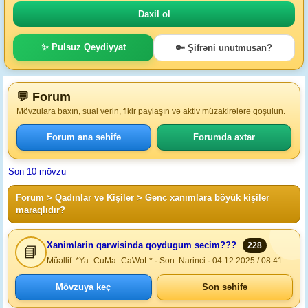
✨ Pulsuz Qeydiyyat
🔑 Şifrəni unutmusan?
💬 Forum
Mövzulara baxın, sual verin, fikir paylaşın və aktiv müzakirələrə qoşulun.
Forum ana səhifə
Forumda axtar
Son 10 mövzu
Forum
>
Qadınlar ve Kişiler
> Genc xanımlara böyük kişiler
maraqlıdır?
Xanimlarin qarwisinda qoydugum secim???
228
📘
Müəllif: *Ya_CuMa_CaWoL* · Son: Narinci · 04.12.2025 / 08:41
Mövzuya keç
Son səhifə