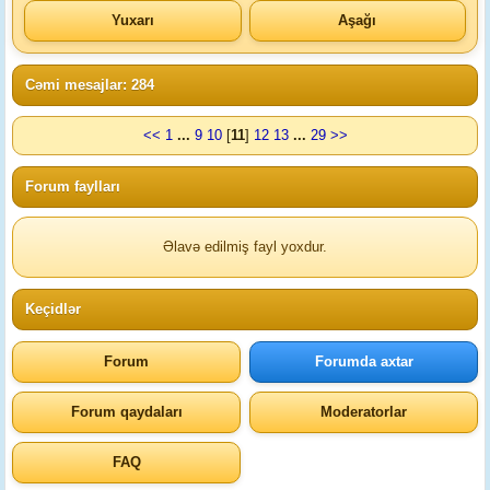
Yuxarı
Aşağı
Cəmi mesajlar: 284
<<
1
...
9
10
[
11
]
12
13
...
29
>>
Forum faylları
Əlavə edilmiş fayl yoxdur.
Keçidlər
Forum
Forumda axtar
Forum qaydaları
Moderatorlar
FAQ