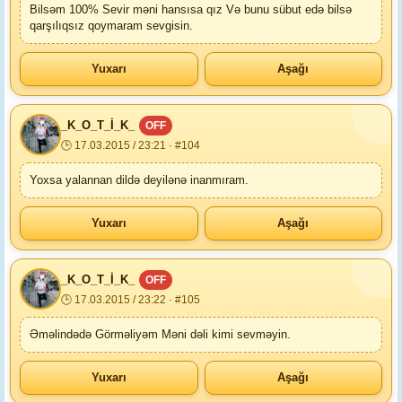
Bilsəm 100% Sevir məni hansısa qız Və bunu sübut edə bilsə
qarşılıqsız qoymaram sevgisin.
Yuxarı
Aşağı
_K_O_T_İ_K_
OFF
🕒 17.03.2015 / 23:21 · #104
Yoxsa yalannan dildə deyilənə inanmıram.
Yuxarı
Aşağı
_K_O_T_İ_K_
OFF
🕒 17.03.2015 / 23:22 · #105
Əməlindədə Görməliyəm Məni dəli kimi sevməyin.
Yuxarı
Aşağı