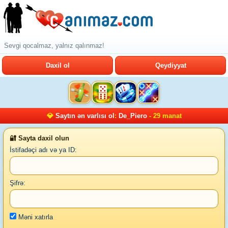
Sevgi qocalmaz, yalnız qalınmaz!
Daxil ol
Qeydiyyat
💎
Saytın ən varlısı ol
:
De_Piero
- 29 manat
🔐 Sayta daxil olun
İstifadəçi adı və ya ID:
Şifrə:
Məni xatırla