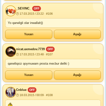
_SEVINC_
OFF
🕒 17.03.2015 / 23:22 · #106
Yo qarwilgli olar inwallah))
Yuxarı
Aşağı
nicat.axmedov.7739
OFF
🕒 17.03.2015 / 23:48 · #107
qarwiliqsiz qoymuwam prosta mecbur deilki )
Yuxarı
Aşağı
Cnblue
OFF
🕒 18.03.2015 / 00:09 · #108