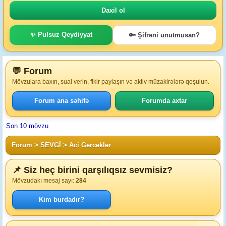
✨ Pulsuz Qeydiyyat
🔑 Şifrəni unutmusan?
💬 Forum
Mövzulara baxın, sual verin, fikir paylaşın və aktiv müzakirələrə qoşulun.
Forum ana səhifə
Forumda axtar
Son 10 mövzu
Forum
>
SEVGİ
>
Aci Gercekler
📌 Siz heç birini qarşılıqsız sevmisiz?
Mövzudakı mesaj sayı:
284
Kim burdadır?