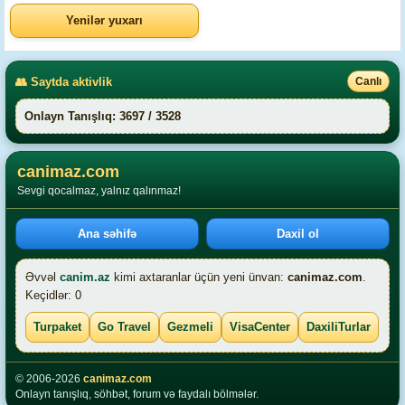
Yenilər yuxarı
👥 Saytda aktivlik
Canlı
Onlayn Tanışlıq: 3697 / 3528
canimaz.com
Sevgi qocalmaz, yalnız qalınmaz!
Ana səhifə
Daxil ol
Əvvəl
canim.az
kimi axtaranlar üçün yeni ünvan:
canimaz.com
.
Keçidlər: 0
Turpaket
Go Travel
Gezmeli
VisaCenter
DaxiliTurlar
© 2006-2026
canimaz.com
Onlayn tanışlıq, söhbət, forum və faydalı bölmələr.