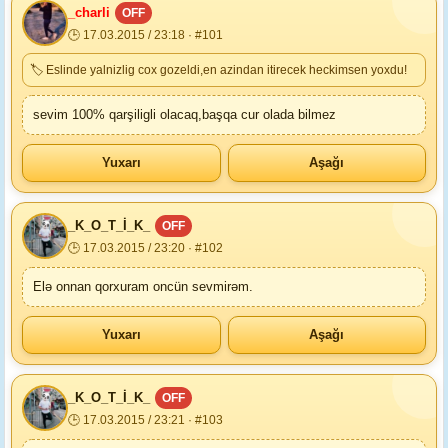
_charli
OFF
🕒 17.03.2015 / 23:18 · #101
🏷 Eslinde yalnizlig cox gozeldi,en azindan itirecek heckimsen yoxdu!
sevim 100% qarşiligli olacaq,başqa cur olada bilmez
Yuxarı
Aşağı
_K_O_T_İ_K_
OFF
🕒 17.03.2015 / 23:20 · #102
Elə onnan qorxuram oncün sevmirəm.
Yuxarı
Aşağı
_K_O_T_İ_K_
OFF
🕒 17.03.2015 / 23:21 · #103