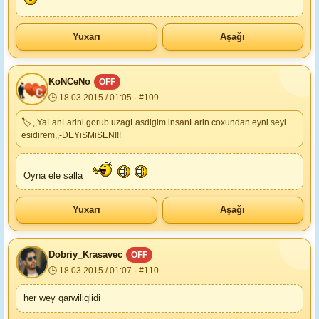
Yuxarı
Aşağı
KoNCeNo
OFF
🕒 18.03.2015 / 01:05 · #109
🏷 ,,YaLanLarini gorub uzagLasdigim insanLarin coxundan eyni seyi
esidirem,,-DEYiSMiSEN!!!
Oyna ele salla
Yuxarı
Aşağı
Dobriy_Krasavec
OFF
🕒 18.03.2015 / 01:07 · #110
her wey qarwiliqlidi