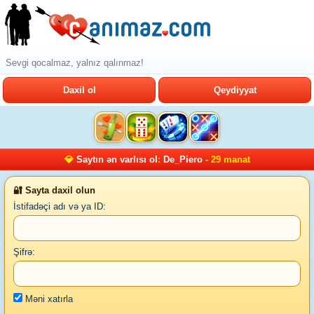
Sevgi qocalmaz, yalnız qalınmaz!
Daxil ol
Qeydiyyat
💎
Saytın ən varlısı ol
:
De_Piero
- 29 manat
🔐 Sayta daxil olun
İstifadəçi adı və ya ID:
Şifrə:
Məni xatırla