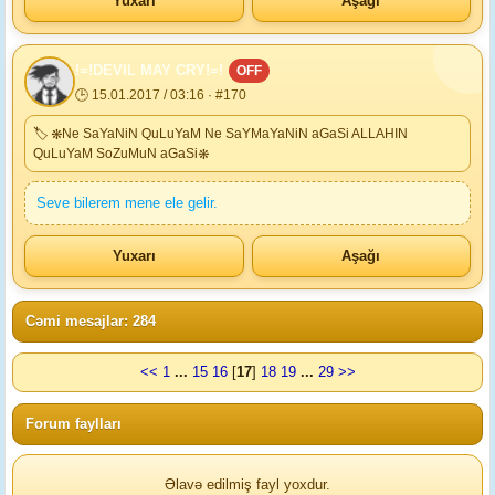
Yuxarı
Aşağı
!=!DEVIL MAY CRY!=!
OFF
🕒 15.01.2017 / 03:16 · #170
🏷 ❋Ne SaYaNiN QuLuYaM Ne SaYMaYaNiN aGaSi ALLAHIN
QuLuYaM SoZuMuN aGaSi❋
Seve bilerem mene ele gelir.
Yuxarı
Aşağı
Cəmi mesajlar: 284
<<
1
...
15
16
[
17
]
18
19
...
29
>>
Forum faylları
Əlavə edilmiş fayl yoxdur.