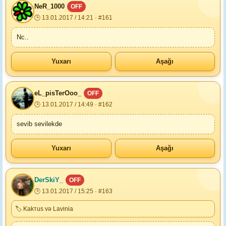
NeR_1000
OFF
🕒 13.01.2017 / 14:21 · #161
Nc..
Yuxarı
Aşağı
eL_pisTerOoo_
OFF
🕒 13.01.2017 / 14:49 · #162
sevib sevilekde
Yuxarı
Aşağı
DerSkiY_
OFF
🕒 13.01.2017 / 15:25 · #163
🏷 Kakтus və Lavinia