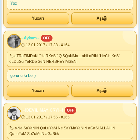
Yox
Yuxarı
Aşağı
~Aykam~
OFF
🕒 13.01.2017 / 17:38 · #164
🏷 eTRaFiMDaKi "HeRKeSi" QiSQaNMa....oNLaRiN "HeCH KeS"
oLDuGu YeRDe SeN HERSHEYIMSEN...
gorunurki beli)
Yuxarı
Aşağı
!=!DEVIL MAY CRY!=!
OFF
🕒 13.01.2017 / 17:56 · #165
🏷 ❋Ne SaYaNiN QuLuYaM Ne SaYMaYaNiN aGaSi ALLAHIN
QuLuYaM SoZuMuN aGaSi❋