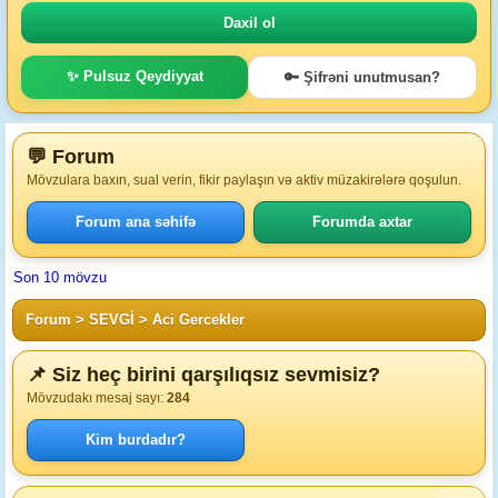
✨ Pulsuz Qeydiyyat
🔑 Şifrəni unutmusan?
💬 Forum
Mövzulara baxın, sual verin, fikir paylaşın və aktiv müzakirələrə qoşulun.
Forum ana səhifə
Forumda axtar
Son 10 mövzu
Forum
>
SEVGİ
>
Aci Gercekler
📌 Siz heç birini qarşılıqsız sevmisiz?
Mövzudakı mesaj sayı:
284
Kim burdadır?