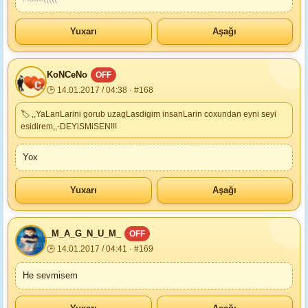
Yuxarı
Aşağı
KoNCeNo
OFF
🕒 14.01.2017 / 04:38 · #168
🏷 ,,YaLanLarini gorub uzagLasdigim insanLarin coxundan eyni seyi
esidirem,,-DEYiSMiSEN!!!
Yox
Yuxarı
Aşağı
_M_A_G_N_U_M_
OFF
🕒 14.01.2017 / 04:41 · #169
He sevmisem