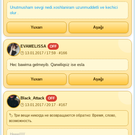
Unutmusham sevgi nedi.xoshlaniram uzunmuddetli ve kechici
olur .
Yuxarı
Aşağı
EVAMELISSA
OFF
🕒 13.01.2017 / 17:59 · #166
Hec bawima gelmeyib. Qarwiliqsiz ise esla
Yuxarı
Aşağı
Black_Attack
OFF
🕒 13.01.2017 / 20:17 · #167
🏷 Три вещи никогда не возвращаются обратно: Время, слово,
возможность.
Heee(((((