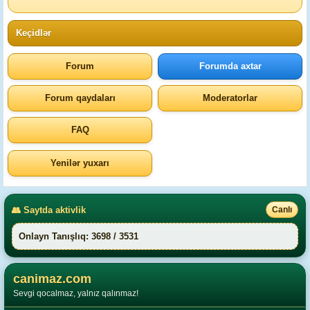
Keçidlər
Forum
Forumda axtar
Forum qaydaları
Moderatorlar
FAQ
Yenilər yuxarı
👥 Saytda aktivlik
Canlı
Onlayn Tanışlıq: 3698 / 3531
canimaz.com
Sevgi qocalmaz, yalnız qalınmaz!