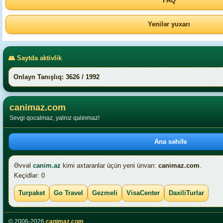
FAQ
Yenilər yuxarı
👥 Saytda aktivlik
Onlayn Tanışlıq: 3626 / 1992
canimaz.com
Sevgi qocalmaz, yalnız qalınmaz!
Ana səhifə
Əvvəl
canim.az
kimi axtaranlar üçün yeni ünvan:
canimaz.com
.
Keçidlər: 0
Turpaket
Go Travel
Gezmeli
VisaCenter
DaxiliTurlar
© 2006-2026
canimaz.com