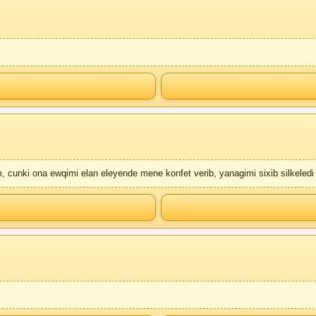
, cunki ona ewqimi elan eleyende mene konfet verib, yanagimi sixib silkeledi