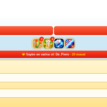
2
2
💎
Saytın ən varlısı ol
:
De_Piero
- 29 manat