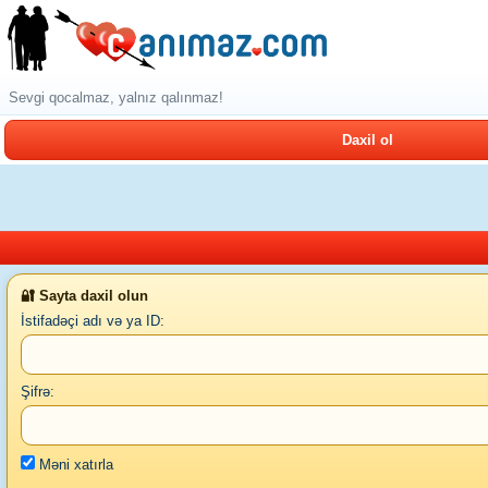
Sevgi qocalmaz, yalnız qalınmaz!
Daxil ol
🔐 Sayta daxil olun
İstifadəçi adı və ya ID:
Şifrə:
Məni xatırla