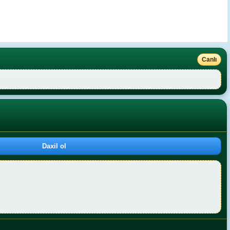
Canlı
Daxil ol