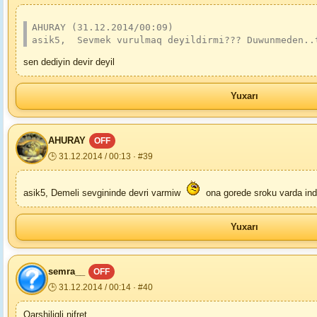
AHURAY (31.12.2014/00:09)
asik5,  Sevmek vurulmaq deyildirmi??? Duwunmeden..
sen dediyin devir deyil
Yuxarı
AHURAY
OFF
🕒 31.12.2014 / 00:13 · #39
asik5, Demeli sevgininde devri varmiw
ona gorede sroku varda ind
Yuxarı
semra__
OFF
🕒 31.12.2014 / 00:14 · #40
Qarshiliqli nifret..