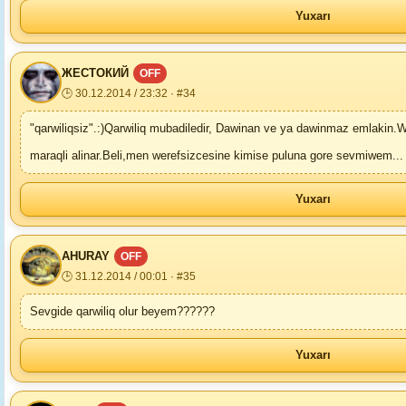
Yuxarı
ЖЕСТОКИЙ
OFF
🕒 30.12.2014 / 23:32 · #34
"qarwiliqsiz".:)Qarwiliq mubadiledir, Dawinan ve ya dawinmaz emlakin.
maraqli alinar.Beli,men werefsizcesine kimise puluna gore sevmiwem...
Yuxarı
AHURAY
OFF
🕒 31.12.2014 / 00:01 · #35
Sevgide qarwiliq olur beyem??????
Yuxarı