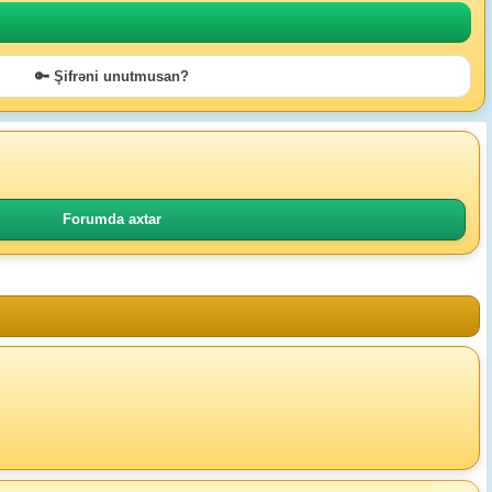
🔑 Şifrəni unutmusan?
Forumda axtar