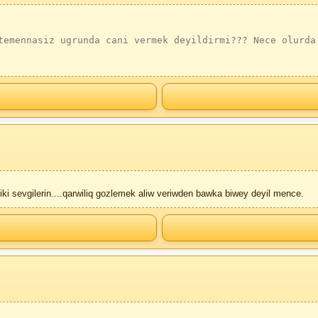
temennasiz ugrunda cani vermek deyildirmi??? Nece olurda
iki sevgilerin....qarwiliq gozlemek aliw veriwden bawka biwey deyil mence.