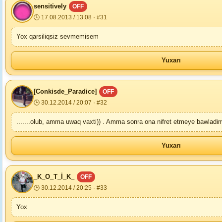
sensitively
OFF
🕒 17.08.2013 / 13:08 · #31
Yox qarsiliqsiz sevmemisem
Yuxarı
[Conkisde_Paradice]
OFF
🕒 30.12.2014 / 20:07 · #32
.......olub, amma uwaq vaxti)) . Amma sonra ona nifret etmeye bawladim
Yuxarı
_K_O_T_İ_K_
OFF
🕒 30.12.2014 / 20:25 · #33
Yox