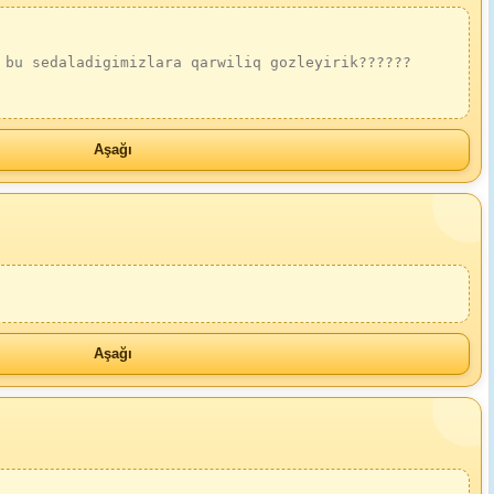
 bu sedaladigimizlara qarwiliq gozleyirik??????
Aşağı
Aşağı