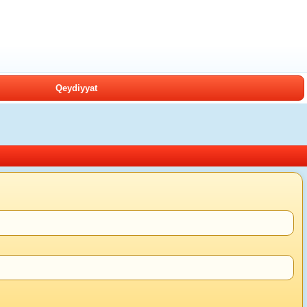
Qeydiyyat