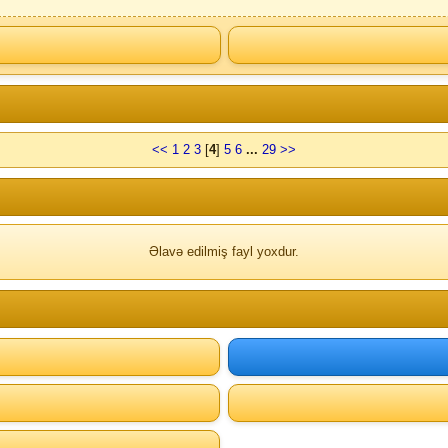
<<
1
2
3
[
4
]
5
6
...
29
>>
Əlavə edilmiş fayl yoxdur.