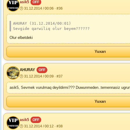
asik5
OFF
🕒 31.12.2014 / 00:06 · #36
AHURAY (31.12.2014/00:01)
Sevgide qarwiliq olur beyem??????
Olur elbetdeki
Yuxarı
AHURAY
OFF
🕒 31.12.2014 / 00:09 · #37
asik5, Sevmek vurulmaq deyildirmi??? Duwunmeden..temennasiz ugrunda
Yuxarı
asik5
OFF
🕒 31.12.2014 / 00:12 · #38