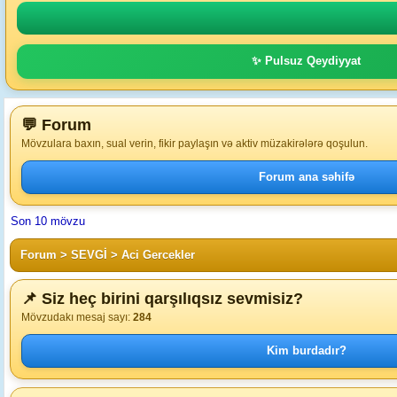
✨ Pulsuz Qeydiyyat
💬 Forum
Mövzulara baxın, sual verin, fikir paylaşın və aktiv müzakirələrə qoşulun.
Forum ana səhifə
Son 10 mövzu
Forum
>
SEVGİ
>
Aci Gercekler
📌 Siz heç birini qarşılıqsız sevmisiz?
Mövzudakı mesaj sayı:
284
Kim burdadır?