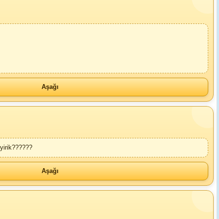
Aşağı
yirik??????
Aşağı