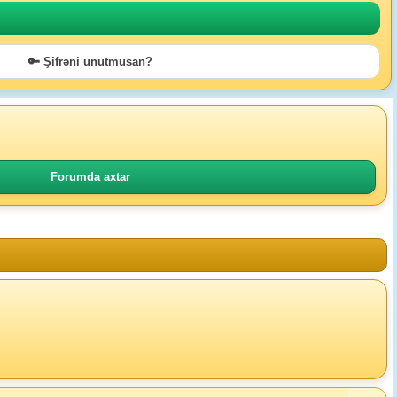
🔑 Şifrəni unutmusan?
Forumda axtar