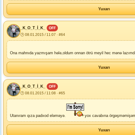
Yuxarı
_K_O_T_İ_K_
OFF
🕒 08.01.2015 / 11:07 · #64
Ona mahnıda yazmışam hələ,oldum onnan ötrü meyil hec mənə lazımda 
Yuxarı
_K_O_T_İ_K_
OFF
🕒 08.01.2015 / 11:08 · #65
Utanıram qıza padxod eləməyə.
yox cavabına örgəşməmişəm
Yuxarı