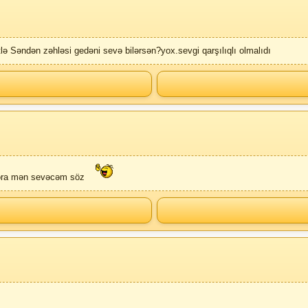
tlə Səndən zəhləsi gedəni sevə bilərsən?yox.sevgi qarşılıqlı olmalıdı
ra mən sevəcəm söz