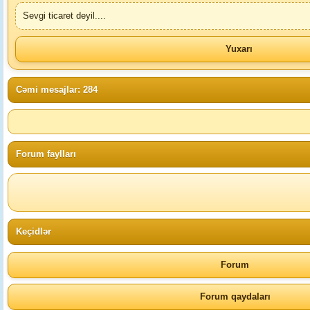
Sevgi ticaret deyil....
Yuxarı
Cəmi mesajlar: 284
Forum faylları
Keçidlər
Forum
Forum qaydaları