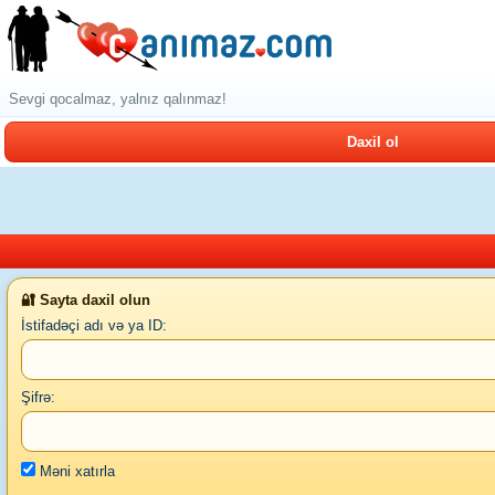
Sevgi qocalmaz, yalnız qalınmaz!
Daxil ol
🔐 Sayta daxil olun
İstifadəçi adı və ya ID:
Şifrə:
Məni xatırla