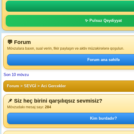
✨ Pulsuz Qeydiyyat
💬 Forum
Mövzulara baxın, sual verin, fikir paylaşın və aktiv müzakirələrə qoşulun.
Forum ana səhifə
Son 10 mövzu
Forum
>
SEVGİ
>
Aci Gercekler
📌 Siz heç birini qarşılıqsız sevmisiz?
Mövzudakı mesaj sayı:
284
Kim burdadır?