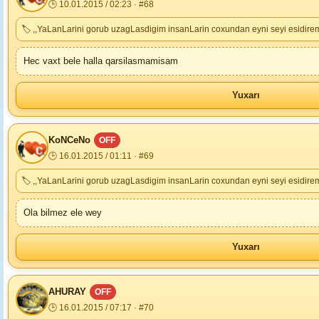
🕒 10.01.2015 / 02:23 · #68
🏷 ,,YaLanLarini gorub uzagLasdigim insanLarin coxundan eyni seyi esidire
Hec vaxt bele halla qarsilasmamisam
Yuxarı
KoNCeNo
OFF
🕒 16.01.2015 / 01:11 · #69
🏷 ,,YaLanLarini gorub uzagLasdigim insanLarin coxundan eyni seyi esidire
Ola bilmez ele wey
Yuxarı
AHURAY
OFF
🕒 16.01.2015 / 07:17 · #70