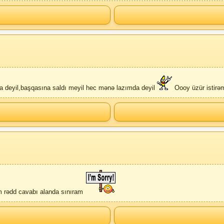
deyil,başqasına saldı meyil hec mənə lazımda deyil
Oooy üzür istirə
 rədd cavabı alanda sınıram