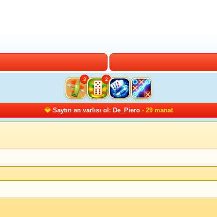
3
2
💎
Saytın ən varlısı ol
:
De_Piero
- 29 manat