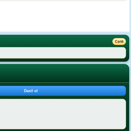
Canlı
Daxil ol