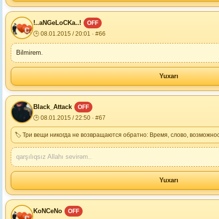
!..aNGeLoCKa..!
OFF
🕒 08.01.2015 / 20:01 · #66
Bilmirem.
Yuxarı
Black_Attack
OFF
🕒 08.01.2015 / 22:50 · #67
🏷 Три вещи никогда не возвращаются обратно: Время, слово, возможнос
qarşılıqsız Allahı sevirəm..
Yuxarı
KoNCeNo
OFF