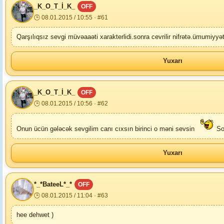
_K_O_T_İ_K_
OFF
🕒 08.01.2015 / 10:55 · #61
Qarşılıqsız sevgi müvəaaəti xarakterlidi.sonra cevrilir nifrətə.ümumiyyə
Yuxarı
_K_O_T_İ_K_
OFF
🕒 08.01.2015 / 10:56 · #62
Onun ücün gələcək sevgilim canı cıxsın birinci o məni sevsin
So
Yuxarı
*_*BateeL*_*
OFF
🕒 08.01.2015 / 11:04 · #63
hee dehwet )