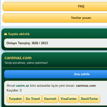
FAQ
Yenilər yuxarı
👥 Saytda aktivlik
Onlayn Tanışlıq: 3626 / 2013
canimaz.com
Sevgi qocalmaz, yalnız qalınmaz!
Ana səhifə
Əvvəl
canim.az
kimi axtaranlar üçün yeni ünvan:
canimaz.com
.
Keçidlər: 0
Turpaket
Go Travel
Gezmeli
VisaCenter
DaxiliTurlar