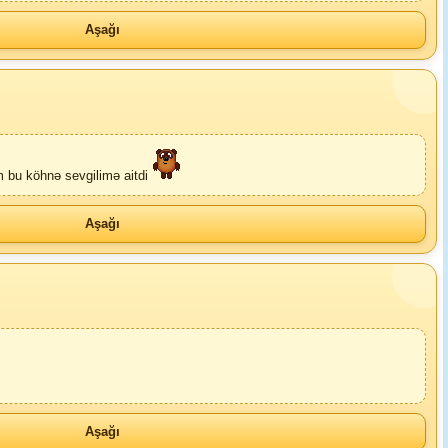
Aşağı
m bu köhnə sevgilimə aitdi
Aşağı
Aşağı