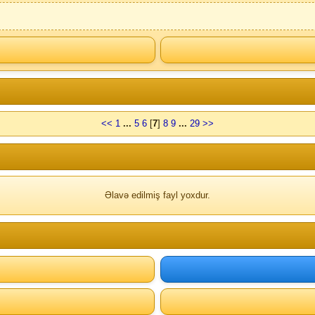
<<
1
...
5
6
[
7
]
8
9
...
29
>>
Əlavə edilmiş fayl yoxdur.