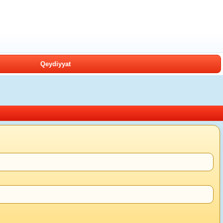
Qeydiyyat