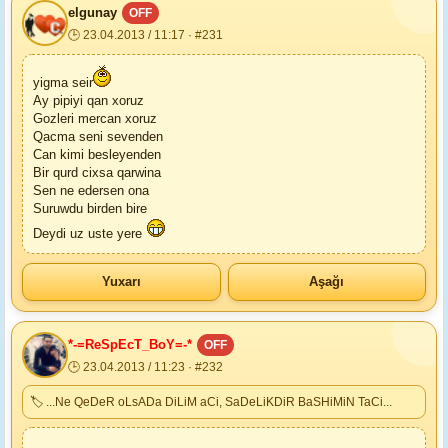
elgunay
OFF
🕒 23.04.2013 / 11:17 · #231
yigma seir
Ay pipiyi qan xoruz
Gozleri mercan xoruz
Qacma seni sevenden
Can kimi besleyenden
Bir qurd cixsa qarwina
Sen ne edersen ona
Suruwdu birden bire
Deydi uz uste yere
Yuxarı
Aşağı
*-=ReSpEcT_BoY=-*
OFF
🕒 23.04.2013 / 11:23 · #232
🏷 ...Ne QeDeR oLsADa DiLiM aCi, SaDeLiKDiR BaSHiMiN TaCi...