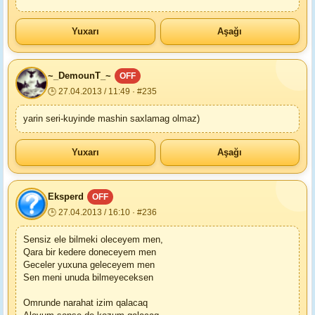
Yuxarı
Aşağı
~_DemounT_~
OFF
🕒 27.04.2013 / 11:49 · #235
yarin seri-kuyinde mashin saxlamag olmaz)
Yuxarı
Aşağı
Eksperd
OFF
🕒 27.04.2013 / 16:10 · #236
Sensiz ele bilmeki oleceyem men,
Qara bir kedere doneceyem men
Geceler yuxuna geleceyem men
Sen meni unuda bilmeyeceksen
Omrunde narahat izim qalacaq