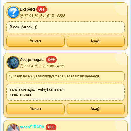
Eksperd
OFF
🕒 27.04.2013 / 16:15 · #238
Black_Attack, ))
Yuxarı
Aşağı
Zeqqumagaci
OFF
🕒 27.04.2013 / 19:08 · #239
🏷 Insan insani ya tamamliyamada yada tam anlayamadi..
salam dar agaci!--eleykumsalam
ramiz rovwen
Yuxarı
Aşağı
aradaSIRADA
OFF