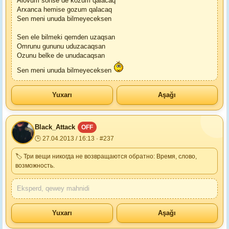
Alovum sonse de kozum qalacaq
Arxanca hemise gozum qalacaq
Sen meni unuda bilmeyeceksen
Sen ele bilmeki qemden uzaqsan
Omrunu gununu uduzacaqsan
Ozunu belke de unudacaqsan
Sen meni unuda bilmeyeceksen
Yuxarı
Aşağı
Black_Attack
OFF
🕒 27.04.2013 / 16:13 · #237
🏷 Три вещи никогда не возвращаются обратно: Время, слово,
возможность.
Eksperd, qewey mahnidi
Yuxarı
Aşağı