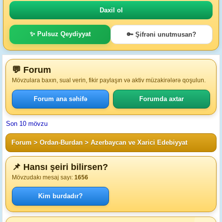
✨ Pulsuz Qeydiyyat
🔑 Şifrəni unutmusan?
💬 Forum
Mövzulara baxın, sual verin, fikir paylaşın və aktiv müzakirələrə qoşulun.
Forum ana səhifə
Forumda axtar
Son 10 mövzu
Forum
>
Ordan-Burdan
>
Azerbaycan ve Xarici Edebiyyat
📌 Hansı şeiri bilirsen?
Mövzudakı mesaj sayı:
1656
Kim burdadır?