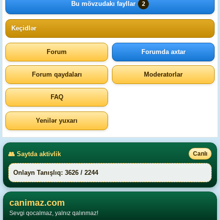
Bu mövzudakı fayllar
2
Keçidlər
Forum
Forumda axtar
Forum qaydaları
Moderatorlar
FAQ
Yenilər yuxarı
👥 Saytda aktivlik
Canlı
Onlayn Tanışlıq: 3626 / 2244
canimaz.com
Sevgi qocalmaz, yalnız qalınmaz!