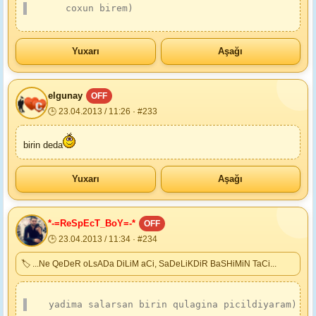
      coxun birem)  
Yuxarı
Aşağı
elgunay
OFF
🕒 23.04.2013 / 11:26 · #233
birin deda
Yuxarı
Aşağı
*-=ReSpEcT_BoY=-*
OFF
🕒 23.04.2013 / 11:34 · #234
🏷 ...Ne QeDeR oLsADa DiLiM aCi, SaDeLiKDiR BaSHiMiN TaCi...
   yadima salarsan birin qulagina picildiyaram)   