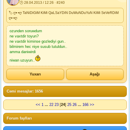
🕒 28.04.2013 / 12:26 · #240
🏷 ღ• •ღ TaNiDiGiM KiMi QaLSaYDiN DuWuNDuYuN KiMi SeVeRDiM
ღ• •ღ
ozunden soruwdum
ne vaxtdir toyun?
ne vaxtdir kiminse gozlediyi gun..
bilmirem hec niye susub tutuldun..
amma daniwirdi
niwan uzuyun..
Yuxarı
Aşağı
Cəmi mesajlar: 1656
<<
1
...
22
23
[
24
]
25
26
...
166
>>
Forum faylları