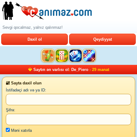
Sevgi qocalmaz, yalnız qalınmaz!
Daxil ol
Qeydiyyat
💎
Saytın ən varlısı ol
:
De_Piero
- 29 manat
🔐 Sayta daxil olun
İstifadəçi adı və ya ID:
Şifrə:
Məni xatırla