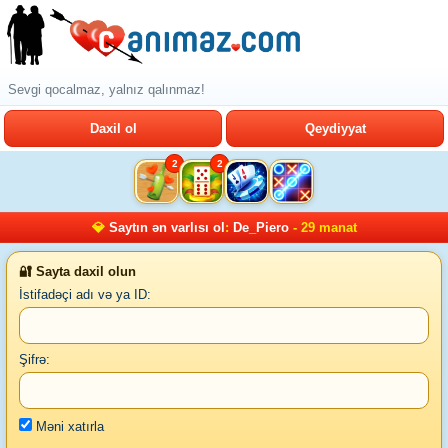
Sevgi qocalmaz, yalnız qalınmaz!
Daxil ol
Qeydiyyat
2
2
💎
Saytın ən varlısı ol
:
De_Piero
- 29 manat
🔐 Sayta daxil olun
İstifadəçi adı və ya ID:
Şifrə:
Məni xatırla