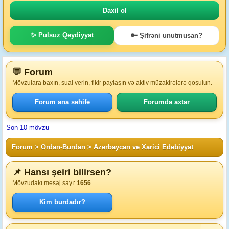
✨ Pulsuz Qeydiyyat
🔑 Şifrəni unutmusan?
💬 Forum
Mövzulara baxın, sual verin, fikir paylaşın və aktiv müzakirələrə qoşulun.
Forum ana səhifə
Forumda axtar
Son 10 mövzu
Forum
>
Ordan-Burdan
>
Azerbaycan ve Xarici Edebiyyat
📌 Hansı şeiri bilirsen?
Mövzudakı mesaj sayı:
1656
Kim burdadır?