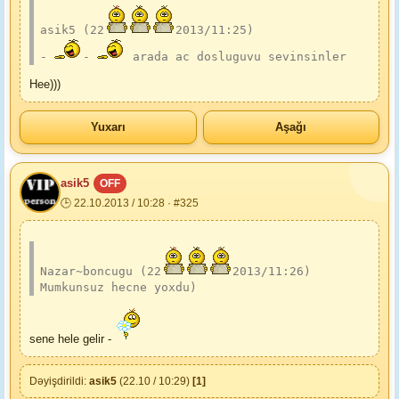
asik5 (22
2013/11:25)
-
-
 arada ac dosluguvu sevinsinler
Hee)))
Yuxarı
Aşağı
asik5
OFF
🕒 22.10.2013 / 10:28 · #325
Nazar~boncugu (22
2013/11:26)
Mumkunsuz hecne yoxdu)
sene hele gelir -
Dəyişdirildi:
asik5
(22.10 / 10:29)
[1]