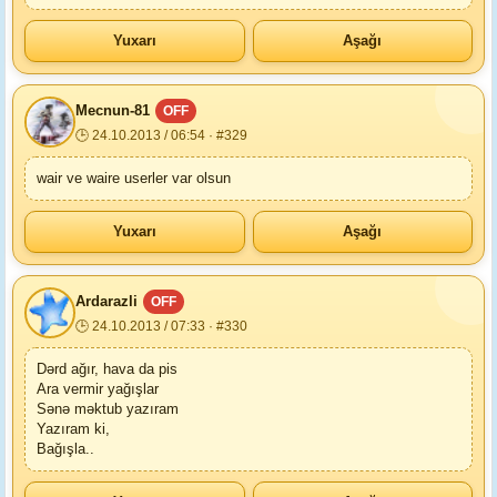
Yuxarı
Aşağı
Mecnun-81
OFF
🕒 24.10.2013 / 06:54 · #329
wair ve waire userler var olsun
Yuxarı
Aşağı
Ardarazli
OFF
🕒 24.10.2013 / 07:33 · #330
Dərd ağır, hava da pis
Ara vermir yağışlar
Sənə məktub yazıram
Yazıram ki,
Bağışla..