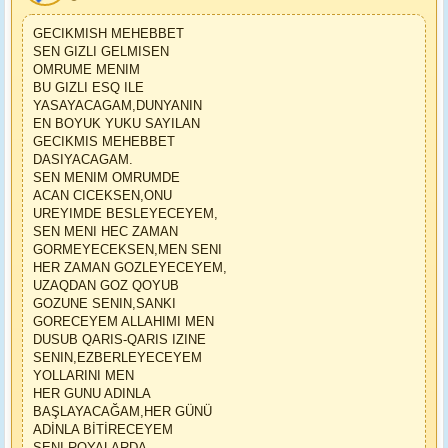
GECIKMISH MEHEBBET
SEN GIZLI GELMISEN
OMRUME MENIM
BU GIZLI ESQ ILE
YASAYACAGAM,DUNYANIN
EN BOYUK YUKU SAYILAN
GECIKMIS MEHEBBET
DASIYACAGAM.
SEN MENIM OMRUMDE
ACAN CICEKSEN,ONU
UREYIMDE BESLEYECEYEM,
SEN MENI HEC ZAMAN
GORMEYECEKSEN,MEN SENI
HER ZAMAN GOZLEYECEYEM,
UZAQDAN GOZ QOYUB
GOZUNE SENIN,SANKI
GORECEYEM ALLAHIMI MEN
DUSUB QARIS-QARIS IZINE
SENIN,EZBERLEYECEYEM
YOLLARINI MEN
HER GUNU ADINLA
BAŞLAYACAĞAM,HER GÜNÜ
ADİNLA BİTİRECEYEM
SENI ROYALARDA