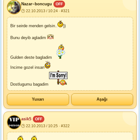
Nazar~boncugu
OFF
🕒 22.10.2013 / 10:24 · #321
Bir seirde menden gelsin..
))
Bunu deyib agladim
Gulden deste bagladim
Incime gozel insan
Dostlugumu bagadim
Yuxarı
Aşağı
asik5
OFF
🕒 22.10.2013 / 10:25 · #322