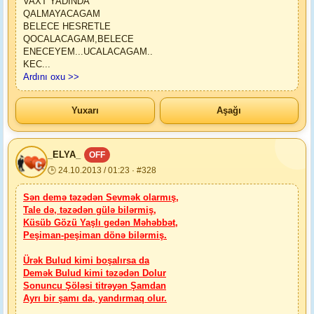
VAXT YADINDA
QALMAYACAGAM
BELECE HESRETLE
QOCALACAGAM,BELECE
ENECEYEM...UCALACAGAM..
KEC
...
Ardını oxu >>
Yuxarı
Aşağı
_ELYA_
OFF
🕒 24.10.2013 / 01:23 · #328
Sən demə təzədən Sevmək olarmış,
Tale də, təzədən gülə bilərmiş,
Küsüb Gözü Yaşlı gedən Məhəbbət,
Peşiman-peşiman dönə bilərmiş.
Ürək Bulud kimi boşalırsa da
Demək Bulud kimi təzədən Dolur
Sonuncu Şöləsi titrəyən Şamdan
Ayrı bir şamı da, yandırmaq olur.