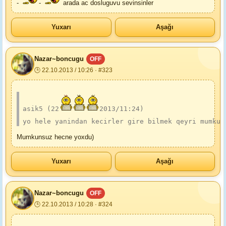
-
-
arada ac dosluguvu sevinsinler
Yuxarı
Aşağı
Nazar~boncugu
OFF
🕒 22.10.2013 / 10:26 · #323
asik5 (22
2013/11:24)
yo hele yanindan kecirler gire bilmek qeyri mumkun
Mumkunsuz hecne yoxdu)
Yuxarı
Aşağı
Nazar~boncugu
OFF
🕒 22.10.2013 / 10:28 · #324