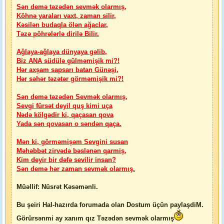
Sən demə təzədən sevmək olarmış,
Köhnə yaraları vaxt, zaman silir,
Kəsilən budaqla ölən ağaclar,
Təzə pöhrələrlə dirilə Bilir.
Ağlaya-ağlaya dünyaya gəlib,
Biz ANA südülə gülməmişik mi?!
Hər axşam sapsarı batan Günəşi,
Hər səhər təzətər görməmişik mi?!
Sən demə təzədən Sevmək olarmış,
Sevgi fürsət deyil quş kimi uça
Nədə kölgədir ki, qaçasan qova
Yada sən qovasan o səndən qaça.
Mən ki, görməmişəm Sevgini susan
Məhəbbət zirvədə bəslənən qarmiş,
Kim deyir bir dəfə sevilir insan?
Sən demə hər zaman sevmək olarmış.
Müəllif: Nüsrət Kəsəmənli.
Bu şeiri Hal-hazırda forumada olan Dostum üçün paylaşdiM.
Görürsənmi ay xanım qız Təzədən sevmək olarmış