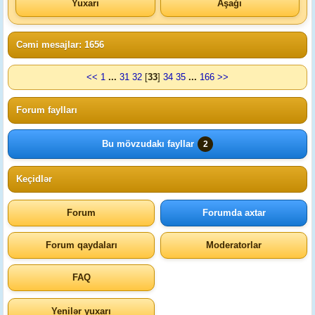
Yuxarı
Aşağı
Cəmi mesajlar: 1656
<<
1
...
31
32
[
33
]
34
35
...
166
>>
Forum faylları
Bu mövzudakı fayllar
2
Keçidlər
Forum
Forumda axtar
Forum qaydaları
Moderatorlar
FAQ
Yenilər yuxarı