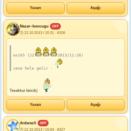
Yuxarı
Aşağı
Nazar~boncugu
OFF
🕒 22.10.2013 / 10:31 · #326
asik5 (22
2013/11:28)
sene hele gelir -
Tesekkur biricik)
Yuxarı
Aşağı
Ardarazli
OFF
🕒 22.10.2013 / 15:04 · #327