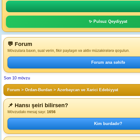
✨ Pulsuz Qeydiyyat
💬 Forum
Mövzulara baxın, sual verin, fikir paylaşın və aktiv müzakirələrə qoşulun.
Forum ana səhifə
Son 10 mövzu
Forum
>
Ordan-Burdan
>
Azerbaycan ve Xarici Edebiyyat
📌 Hansı şeiri bilirsen?
Mövzudakı mesaj sayı:
1656
Kim burdadır?