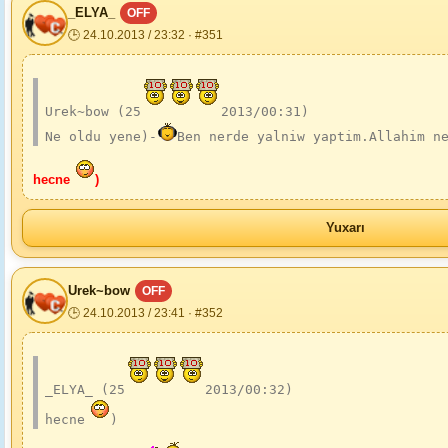
_ELYA_
OFF
🕒 24.10.2013 / 23:32 · #351
Urek~bow (25
2013/00:31)
Ne oldu yene)-
Ben nerde yalniw yaptim.Allahim n
hecne
)
Yuxarı
Urek~bow
OFF
🕒 24.10.2013 / 23:41 · #352
_ELYA_ (25
2013/00:32)
hecne
)