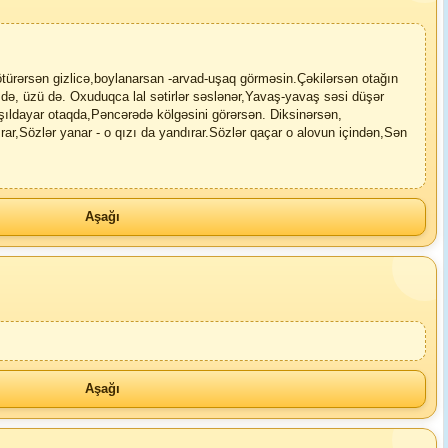
türərsən gizlicə,boylanarsan -arvad-uşaq görməsin.Çəkilərsən otağın
i də, üzü də. Oxuduqca lal sətirlər səslənər,Yavaş-yavaş səsi düşər
şıldayar otaqda,Pəncərədə kölgəsini görərsən. Diksinərsən,
ar,Sözlər yanar - o qızı da yandırar.Sözlər qaçar o alovun içindən,Sən
Aşağı
Aşağı