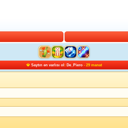
💎
Saytın ən varlısı ol
:
De_Piero
- 29 manat