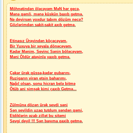
Möhnətindən öləcəyəm MəN hər gecə,
Mənə qəmli, mənə küskün baxıb getmə.
Nə deyirsən yoxdur tabım dözüm necə?
Gözlərimdən sakit-sakit axıb getmə.
Etinasız Ürəyindən köçəcəyəm,
Bir Yuxuya bir xeyala dönəcəyəm,
Kədər Mənim, Sevinc Sənin böləcəyəm,
Məni Öldür atəşinlə yaxıb getmə.
Çəkər ürək qüssə-kədər qubarını,
Ruzigarın viran etsin baharımı,
Nağıl olsan, sonu hicran belə bitmə
Ötüb ani şimşək kimi çaxıb Getmə...
Zülmünə dözən ürək sevdi səni
Sən sevildin uzaq tutdum səndən qəmi,
Etdiklərin əzab zillət bu sitəmi
Sevgi deyil !!! Sən başıma qaxib getmə.