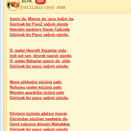
_ELYA_
OFF
🕒 03.11.2013 / 19:42 · #358
Sənin də, Mənim də, arzu bağın da,
Görüşək bir PayıZ yağışlı gündə
Həsrətin saralmış Xəzan Çağında
Görüşək bir Payız yağışlı gündə.
O, qədər Həsrətli Xəzanlar oldu
Indi gəl sən, kövrək naxışlı gündə,
O, qədər Baharlar qəmin də, oldu
Görüşək bir payız yağışlı gündə.
Mənə söhbətini sözünü gətir,
Ruhumu isidən közünü gətir,
Məndən apardığın özünü gətir
Görüşək bir payız yağışlı gündə.
Göylərin üzündə ağalsın həsrət,
Gözündən süzülən səadətim də,
Ümid nəfəsinə dönsün Məhəbbət,
Görüşək bir payız yağışlı gündə