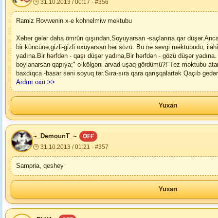
🕒 31.10.2013 / 00:17 · #356
Ramiz Rovwenin x-e kohnelmiw mektubu
Xəbər gələr daha ömrün qışından,Soyuyarsan -saçlarına qar düşər.Ancaq
bir küncünə,gizli-gizli oxuyarsan hər sözü. Bu nə sevgi məktubudu, ilahi
yadına.Bir hərfdən - qaşı düşər yadına,Bir hərfdən - gözü düşər yadına
boylanarsan qapıya;" o kölgəni arvad-uşaq gördümü?!"Tez məktubu atarsa
baxdıqca -basar səni soyuq tər.Sıra-sıra qara qarışqalartək Qaçıb gedər
Ardını oxu >>
Yuxarı
~_DemounT_~
OFF
🕒 31.10.2013 / 01:21 · #357
Sampria, qeshey
Yuxarı