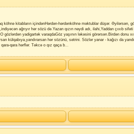
 köhnə kitabların içindənHərdən-hərdənköhnə məktublar düşər. Əyilərsən, gö
,indiyəcən ağrıyır hər sözü də.Yazan qızın nəydi adı, ilahi,Yaddan çıxıb sifət
. O gözlərdən yadigartək varaqdaGöz yaşının ləkəsini görərsən.Birdən donu xı
n külqabıya,yandırarsan hər sözünü, sətrini. Sözlər yanar - kağızı da yandır
 qara-qara hərflər. Təkcə o qız qaça b
...