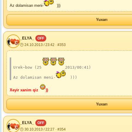
Az dolamisan meni-
)))
Yuxarı
_ELYA_
OFF
🕒 24.10.2013 / 23:42 · #353
Urek~bow (25
2013/00:41)
Az dolamisan meni-
 )))
Xeyir xanim qiz
))
Yuxarı
_ELYA_
OFF
🕒 30.10.2013 / 22:27 · #354