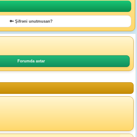
🔑 Şifrəni unutmusan?
Forumda axtar