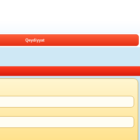
Qeydiyyat