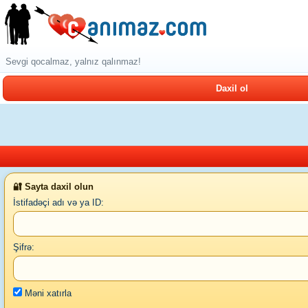
Sevgi qocalmaz, yalnız qalınmaz!
Daxil ol
🔐 Sayta daxil olun
İstifadəçi adı və ya ID:
Şifrə:
Məni xatırla