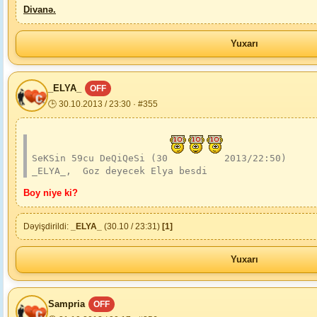
Divanə.
Yuxarı
_ELYA_
OFF
🕒 30.10.2013 / 23:30 · #355
SeKSin 59cu DeQiQeSi (30
2013/22:50)
_ELYA_,  Goz deyecek Elya besdi
Boy niye ki?
Dəyişdirildi:
_ELYA_
(30.10 / 23:31)
[1]
Yuxarı
Sampria
OFF