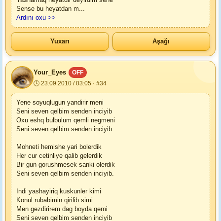
Sense bu heyatdan m
...
Ardını oxu >>
Yuxarı
Aşağı
Your_Eyes
OFF
🕒 23.09.2010 / 03:05 · #34
Yene soyuqlugun yandirir meni
Seni seven qelbim senden inciyib
Oxu eshq bulbulum qemli negmeni
Seni seven qelbim senden inciyib
Mohneti hemishe yari bolerdik
Her cur cetinliye qalib gelerdik
Bir gun gorushmesek sanki olerdik
Seni seven qelbim senden inciyib.
Indi yashayiriq kuskunler kimi
Konul rubabimin qirilib simi
Men gezdirirem dag boyda qemi
Seni seven qelbim senden inciyib