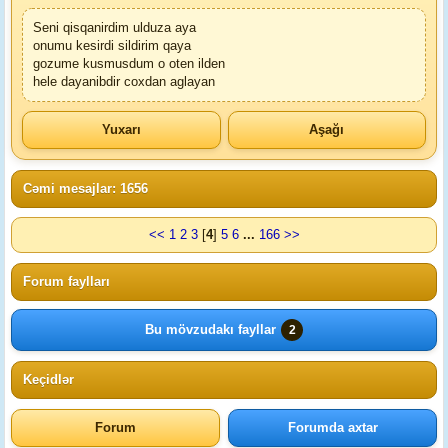
Seni qisqanirdim ulduza aya
onumu kesirdi sildirim qaya
gozume kusmusdum o oten ilden
hele dayanibdir coxdan aglayan
Yuxarı
Aşağı
Cəmi mesajlar: 1656
<<
1
2
3
[
4
]
5
6
...
166
>>
Forum faylları
Bu mövzudakı fayllar
2
Keçidlər
Forum
Forumda axtar