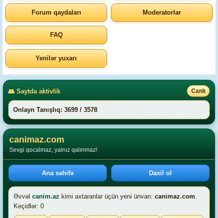
Forum qaydaları
Moderatorlar
FAQ
Yenilər yuxarı
👥 Saytda aktivlik
Canlı
Onlayn Tanışlıq: 3699 / 3578
canimaz.com
Sevgi qocalmaz, yalnız qalınmaz!
Ana səhifə
Daxil ol
Əvvəl
canim.az
kimi axtaranlar üçün yeni ünvan:
canimaz.com
.
Keçidlər: 0