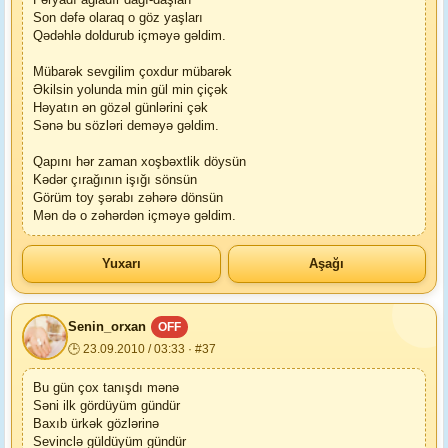
Son dəfə olaraq o göz yaşları
Qədəhlə doldurub içməyə gəldim.
Mübarək sevgilim çoxdur mübarək
Əkilsin yolunda min gül min çiçək
Həyatın ən gözəl günlərini çək
Sənə bu sözləri deməyə gəldim.
Qapını hər zaman xoşbəxtlik döysün
Kədər çırağının işığı sönsün
Görüm toy şərabı zəhərə dönsün
Mən də o zəhərdən içməyə gəldim.
Yuxarı
Aşağı
Senin_orxan
OFF
🕒 23.09.2010 / 03:33 · #37
Bu gün çox tanışdı mənə
Səni ilk gördüyüm gündür
Baxıb ürkək gözlərinə
Sevinclə güldüyüm gündür