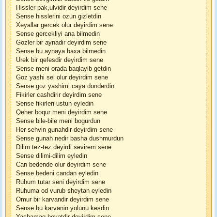
Hissler pak,ulvidir deyirdim sene
Sense hisslerini ozun gizletdin
Xeyallar gercek olur deyirdim sene
Sense gercekliyi ana bilmedin
Gozler bir aynadir deyirdim sene
Sense bu aynaya baxa bilmedin
Urek bir qefesdir deyirdim sene
Sense meni orada baqlayib getdin
Goz yashi sel olur deyirdim sene
Sense goz yashimi caya donderdin
Fikirler cashdirir deyirdim sene
Sense fikirleri ustun eyledin
Qeher boqur meni deyirdim sene
Sense bile-bile meni bogurdun
Her sehvin gunahdir deyirdim sene
Sense gunah nedir basha dushmurdun
Dilim tez-tez deyirdi sevirem sene
Sense dilimi-dilim eyledin
Can bedende olur deyirdim sene
Sense bedeni candan eyledin
Ruhum tutar seni deyirdim sene
Ruhuma od vurub sheytan eyledin
Omur bir karvandir deyirdim sene
Sense bu karvanin yolunu kesdin
Yashamaq heyatdir deyirdim sene