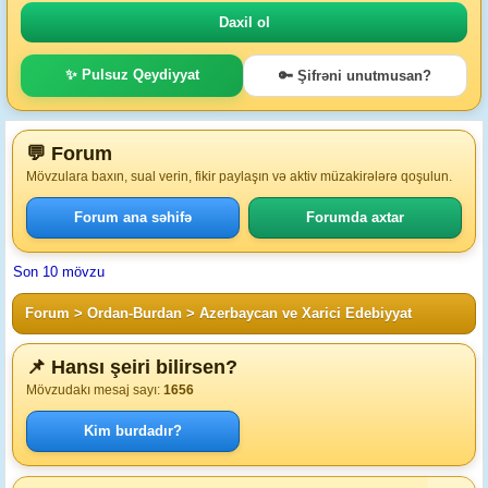
✨ Pulsuz Qeydiyyat
🔑 Şifrəni unutmusan?
💬 Forum
Mövzulara baxın, sual verin, fikir paylaşın və aktiv müzakirələrə qoşulun.
Forum ana səhifə
Forumda axtar
Son 10 mövzu
Forum
>
Ordan-Burdan
>
Azerbaycan ve Xarici Edebiyyat
📌 Hansı şeiri bilirsen?
Mövzudakı mesaj sayı:
1656
Kim burdadır?