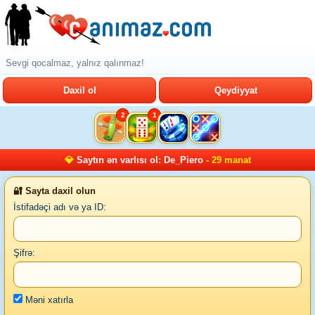
Sevgi qocalmaz, yalnız qalınmaz!
Daxil ol
Qeydiyyat
2
1
💎
Saytın ən varlısı ol
:
De_Piero
- 29 manat
🔐 Sayta daxil olun
İstifadəçi adı və ya ID:
Şifrə:
Məni xatırla