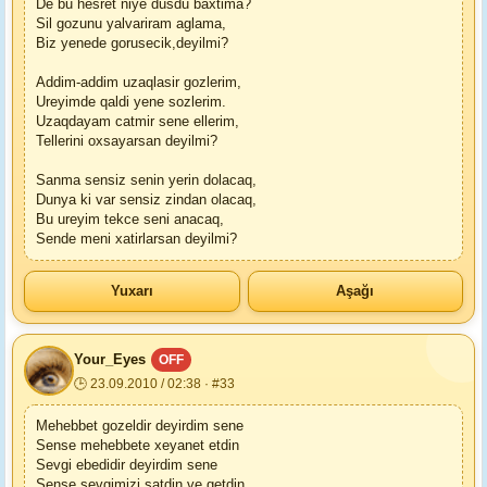
De bu hesret niye dusdu baxtima?
Sil gozunu yalvariram aglama,
Biz yenede gorusecik,deyilmi?
Addim-addim uzaqlasir gozlerim,
Ureyimde qaldi yene sozlerim.
Uzaqdayam catmir sene ellerim,
Tellerini oxsayarsan deyilmi?
Sanma sensiz senin yerin dolacaq,
Dunya ki var sensiz zindan olacaq,
Bu ureyim tekce seni anacaq,
Sende meni xatirlarsan deyilmi?
Yuxarı
Aşağı
Your_Eyes
OFF
🕒 23.09.2010 / 02:38 · #33
Mehebbet gozeldir deyirdim sene
Sense mehebbete xeyanet etdin
Sevgi ebedidir deyirdim sene
Sense sevgimizi satdin ve getdin