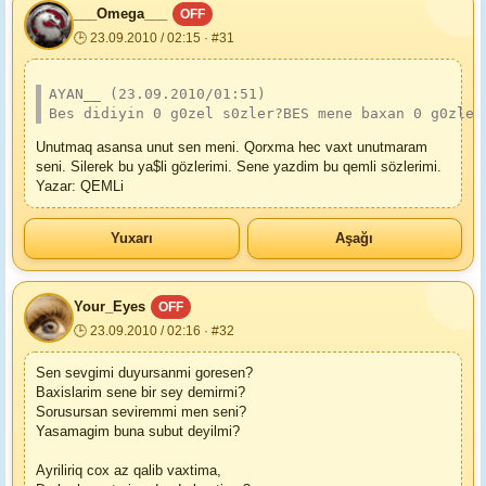
___Omega___
OFF
🕒 23.09.2010 / 02:15 · #31
AYAN__ (23.09.2010/01:51)
Bes didiyin 0 g0zel s0zler?BES mene baxan 0 g0zler
Unutmaq asansa unut sen meni. Qorxma hec vaxt unutmaram
seni. Silerek bu ya$li gözlerimi. Sene yazdim bu qemli sözlerimi.
Yazar: QEMLi
Yuxarı
Aşağı
Your_Eyes
OFF
🕒 23.09.2010 / 02:16 · #32
Sen sevgimi duyursanmi goresen?
Baxislarim sene bir sey demirmi?
Sorusursan seviremmi men seni?
Yasamagim buna subut deyilmi?
Ayriliriq cox az qalib vaxtima,