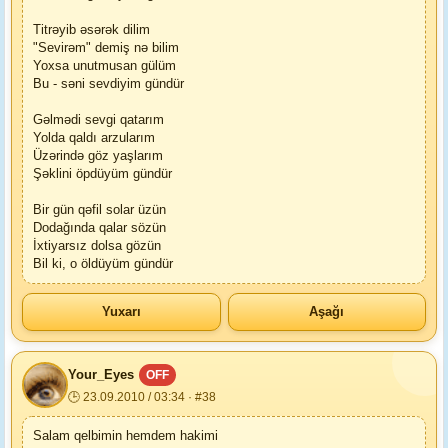
Titrəyib əsərək dilim
"Sevirəm" demiş nə bilim
Yoxsa unutmusan gülüm
Bu - səni sevdiyim gündür
Gəlmədi sevgi qatarım
Yolda qaldı arzularım
Üzərində göz yaşlarım
Şəklini öpdüyüm gündür
Bir gün qəfil solar üzün
Dodağında qalar sözün
İxtiyarsız dolsa gözün
Bil ki, o öldüyüm gündür
Yuxarı
Aşağı
Your_Eyes
OFF
🕒 23.09.2010 / 03:34 · #38
Salam qelbimin hemdem hakimi