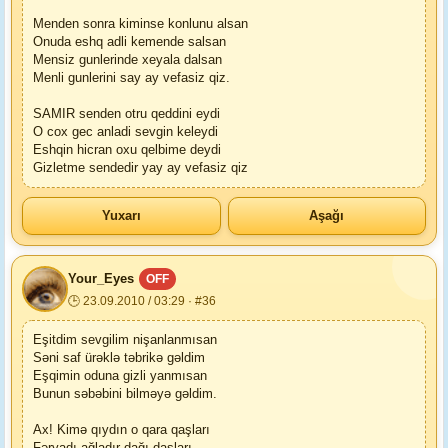
Menden sonra kiminse konlunu alsan
Onuda eshq adli kemende salsan
Mensiz gunlerinde xeyala dalsan
Menli gunlerini say ay vefasiz qiz.
SAMIR senden otru qeddini eydi
O cox gec anladi sevgin keleydi
Eshqin hicran oxu qelbime deydi
Gizletme sendedir yay ay vefasiz qiz
Yuxarı
Aşağı
Your_Eyes
OFF
🕒 23.09.2010 / 03:29 · #36
Eşitdim sevgilim nişanlanmısan
Səni saf ürəklə təbrikə gəldim
Eşqimin oduna gizli yanmısan
Bunun səbəbini bilməyə gəldim.
Ax! Kimə qıydın o qara qaşları
Fəryadı ağladır dağı-daşları