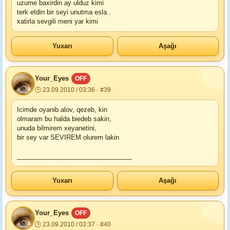
uzume baxirdin ay ulduz kimi
terk etdin bir seyi unutma esla..
xatirla sevgili meni yar kimi
Yuxarı
Aşağı
Your_Eyes
OFF
🕒 23.09.2010 / 03:36 · #39
Icimde oyanib alov, qezeb, kin
olmaram bu halda biedeb sakin,
unuda bilmirem xeyanetini,
bir sey var SEVIREM olurem lakin
________________________________
Yuxarı
Aşağı
Your_Eyes
OFF
🕒 23.09.2010 / 03:37 · #40