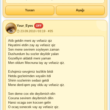
Yuxarı
Aşağı
Your_Eyes
OFF
🕒 23.09.2010 / 03:19 · #35
Atib getdin meni ay vefasiz qiz
Heyatimi etdin zay ay vefasiz qiz
Sen mene sevirem soyleyen zaman
Dushundum bu sozler deyildir yalan
Gozelliyin aldatdi meni yaman
Men oldum Mecnuna tay ay vefasiz qiz.
Eshqimiz-sevgimiz tezlikle bitdi
Hetda gozlerimden xeyalin itdi
Shirin sozlerinin sedasi getdi
Mene derd-qem pay oldu ay vefasiz qiz.
Sen deme cox ele deyibmish elin
Coxuna sevirem deyibmish dilin
Hansi ocaga sen kocsen gelin
O ocaq sonecek vay ay vefasiz qiz.