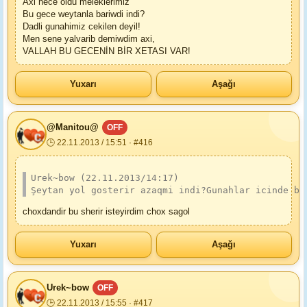
Axi nece oldu meleklerimiz
Bu gece weytanla bariwdi indi?
Dadli gunahimiz cekilen deyil!
Men sene yalvarib demiwdim axi,
VALLAH BU GECENİN BİR XETASI VAR!
Yuxarı
Aşağı
@Manitou@
OFF
🕒 22.11.2013 / 15:51 · #416
Urek~bow (22.11.2013/14:17)
Şeytan yol gosterir azaqmi indi?Gunahlar icinde ba
choxdandir bu sherir isteyirdim chox sagol
Yuxarı
Aşağı
Urek~bow
OFF
🕒 22.11.2013 / 15:55 · #417