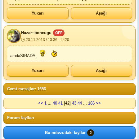
Yuxarı
Aşağı
Nazar~boncugu
OFF
🕒 23.11.2013 / 13:36 · #420
aradaSIRADA,
Yuxarı
Aşağı
Cəmi mesajlar: 1656
<<
1
...
40
41
[
42
]
43
44
...
166
>>
Forum faylları
Bu mövzudakı fayllar
2