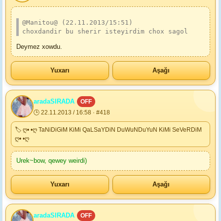
@Manitou@ (22.11.2013/15:51)
choxdandir bu sherir isteyirdim chox sagol
Deymez xowdu.
Yuxarı
Aşağı
aradaSIRADA
OFF
🕒 22.11.2013 / 16:58 · #418
🏷 ღ• •ღ TaNiDiGiM KiMi QaLSaYDiN DuWuNDuYuN KiMi SeVeRDiM
ღ• •ღ
Urek~bow, qewey weirdi)
Yuxarı
Aşağı
aradaSIRADA
OFF