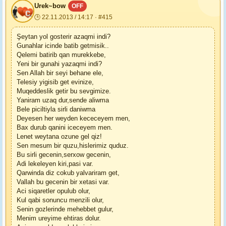
Urek~bow
OFF
🕒 22.11.2013 / 14:17 · #415
Şeytan yol gosterir azaqmi indi?
Gunahlar icinde batib getmisik..
Qelemi batirib qan murekkebe,
Yeni bir gunahi yazaqmi indi?
Sen Allah bir seyi behane ele,
Telesiy yigisib get evinize,
Muqeddeslik getir bu sevgimize.
Yaniram uzaq dur,sende aliwma
Bele piciltiyla sirli daniwma
Deyesen her weyden kececeyem men,
Bax durub qanini iceceyem men.
Lenet weytana ozune gel qiz!
Sen mesum bir quzu,hislerimiz quduz.
Bu sirli gecenin,serxow gecenin,
Adi lekeleyen kiri,pasi var.
Qarwinda diz cokub yalvariram get,
Vallah bu gecenin bir xetasi var.
Aci siqaretler opulub olur,
Kul qabi sonuncu menzili olur,
Senin gozlerinde mehebbet gulur,
Menim ureyime ehtiras dolur.