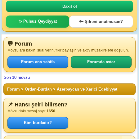
✨ Pulsuz Qeydiyyat
🔑 Şifrəni unutmusan?
💬 Forum
Mövzulara baxın, sual verin, fikir paylaşın və aktiv müzakirələrə qoşulun.
Forum ana səhifə
Forumda axtar
Son 10 mövzu
Forum
>
Ordan-Burdan
>
Azerbaycan ve Xarici Edebiyyat
📌 Hansı şeiri bilirsen?
Mövzudakı mesaj sayı:
1656
Kim burdadır?