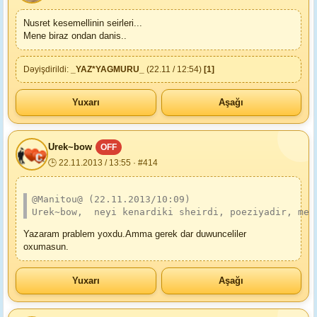
Nusret kesemellinin seirleri...
Mene biraz ondan danis..
Dəyişdirildi:
_YAZ*YAGMURU_
(22.11 / 12:54)
[1]
Yuxarı
Aşağı
Urek~bow
OFF
🕒 22.11.2013 / 13:55 · #414
@Manitou@ (22.11.2013/10:09)
Urek~bow,  neyi kenardiki sheirdi, poeziyadir, meh
Yazaram prablem yoxdu.Amma gerek dar duwunceliler
oxumasun.
Yuxarı
Aşağı