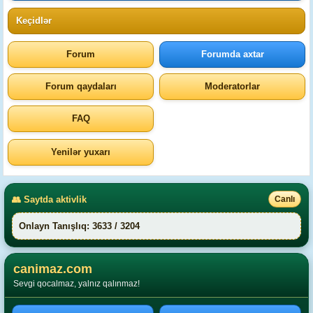
Keçidlər
Forum
Forumda axtar
Forum qaydaları
Moderatorlar
FAQ
Yenilər yuxarı
👥 Saytda aktivlik
Canlı
Onlayn Tanışlıq: 3633 / 3204
canimaz.com
Sevgi qocalmaz, yalnız qalınmaz!