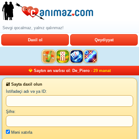
Sevgi qocalmaz, yalnız qalınmaz!
Daxil ol
Qeydiyyat
💎
Saytın ən varlısı ol
:
De_Piero
- 29 manat
🔐 Sayta daxil olun
İstifadəçi adı və ya ID:
Şifrə:
Məni xatırla