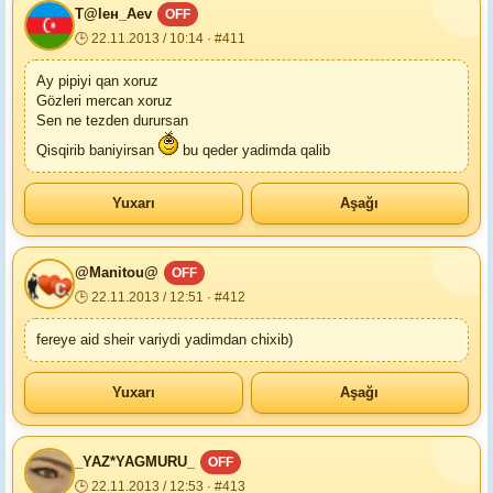
T@lен_Aev
OFF
🕒 22.11.2013 / 10:14 · #411
Ay pipiyi qan xoruz
Gözleri mercan xoruz
Sen ne tezden durursan
Qisqirib baniyirsan
bu qeder yadimda qalib
Yuxarı
Aşağı
@Manitou@
OFF
🕒 22.11.2013 / 12:51 · #412
fereye aid sheir variydi yadimdan chixib)
Yuxarı
Aşağı
_YAZ*YAGMURU_
OFF
🕒 22.11.2013 / 12:53 · #413