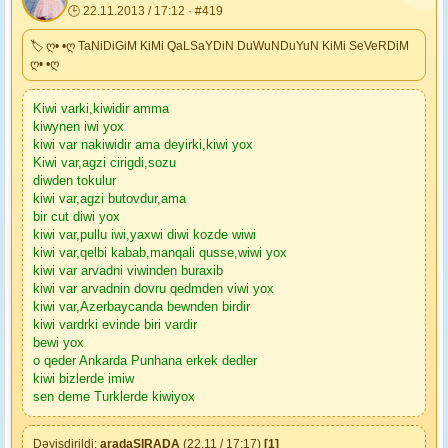
🕒 22.11.2013 / 17:12 · #419
🏷 ღ• •ღ TaNiDiGiM KiMi QaLSaYDiN DuWuNDuYuN KiMi SeVeRDiM
ღ• •ღ
Kiwi varki,kiwidir amma
kiwynen iwi yox
kiwi var nakiwidir ama deyirki,kiwi yox
Kiwi var,agzi cirigdi,sozu
diwden tokulur
kiwi var,agzi butovdur,ama
bir cut diwi yox
kiwi var,pullu iwi,yaxwi diwi kozde wiwi
kiwi var,qelbi kabab,manqali qusse,wiwi yox
kiwi var arvadni viwinden buraxib
kiwi var arvadnin dovru qedmden viwi yox
kiwi var,Azerbaycanda bewnden birdir
kiwi vardrki evinde biri vardir
bewi yox
o qeder Ankarda Punhana erkek dedler
kiwi bizlerde imiw
sen deme Turklerde kiwiyox
Dəyişdirildi:
aradaSIRADA
(22.11 / 17:17)
[1]