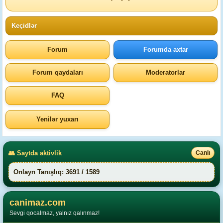
Keçidlər
Forum
Forumda axtar
Forum qaydaları
Moderatorlar
FAQ
Yenilər yuxarı
👥 Saytda aktivlik
Canlı
Onlayn Tanışlıq: 3691 / 1589
canimaz.com
Sevgi qocalmaz, yalnız qalınmaz!