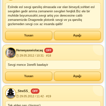
Eslinde esl sevgi qarsiliq olmasada var olan birseydi,sohbet esl
sevgiden gedir amma zemanenin sevgileri ferqlidi.Biz ele bir
muhitde boyumusukki,sevgi artiq yox derecesine catib
zemanemizde.Onagorede plotonik sevgi ve ya qarsiliq
gozlemeden sevgi cox az insanda qalib!
Yuxarı
Aşağı
Herweyaxwiolacaq
OFF
🕒 29.05.2012 / 10:31 · #18
Sevgi mence 1terefli bawlayir
Yuxarı
Aşağı
_StreSS_
OFF
🕒 29.05.2012 / 11:42 · #19
Tek elden ses chixmaz)