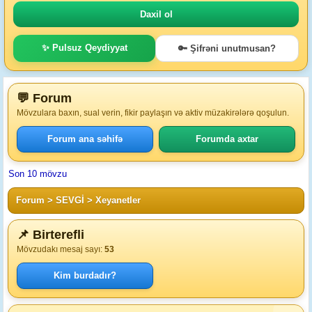
✨ Pulsuz Qeydiyyat
🔑 Şifrəni unutmusan?
💬 Forum
Mövzulara baxın, sual verin, fikir paylaşın və aktiv müzakirələrə qoşulun.
Forum ana səhifə
Forumda axtar
Son 10 mövzu
Forum
>
SEVGİ
>
Xeyanetler
📌 Birterefli
Mövzudakı mesaj sayı:
53
Kim burdadır?