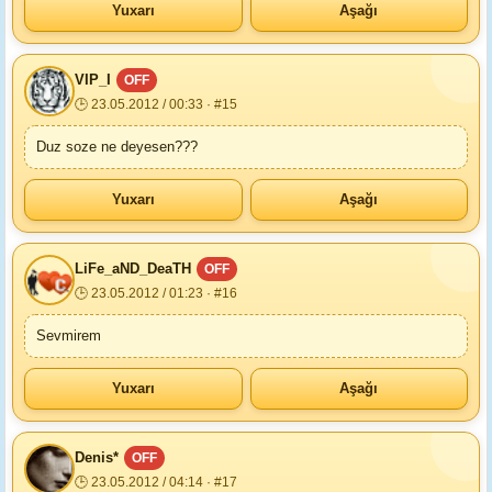
Yuxarı
Aşağı
VIP_I
OFF
🕒 23.05.2012 / 00:33 · #15
Duz soze ne deyesen???
Yuxarı
Aşağı
LiFe_aND_DeaTH
OFF
🕒 23.05.2012 / 01:23 · #16
Sevmirem
Yuxarı
Aşağı
Denis*
OFF
🕒 23.05.2012 / 04:14 · #17