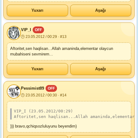
Yuxarı
Aşağı
VIP_I
OFF
🕒 23.05.2012 / 00:29 · #13
Aftoritet,sen haqlisan...Allah amaninda,elementar olaycun
mubahiseni sevmirem...
Yuxarı
Aşağı
Pessimist89
OFF
🕒 23.05.2012 / 00:30 · #14
VIP_I (23.05.2012/00:29)
Aftoritet,sen haqlisan...Allah amaninda,elementar 
))) bravo,qchiqsozluluyunu beyendim)