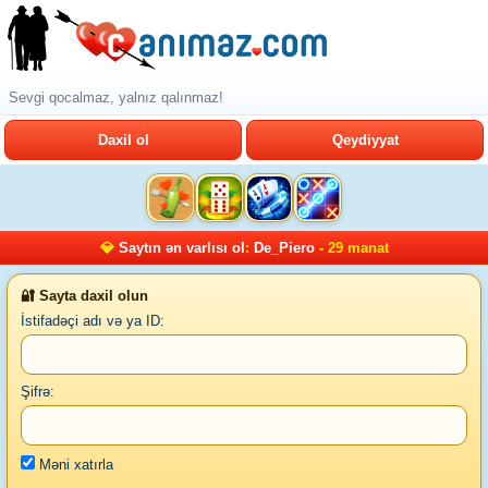
Sevgi qocalmaz, yalnız qalınmaz!
Daxil ol
Qeydiyyat
💎
Saytın ən varlısı ol
:
De_Piero
- 29 manat
🔐 Sayta daxil olun
İstifadəçi adı və ya ID:
Şifrə:
Məni xatırla