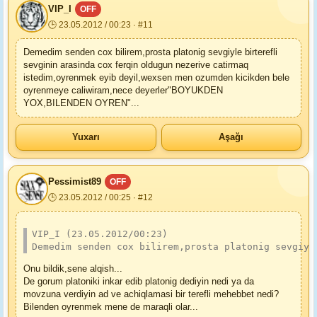
VIP_I
OFF
🕒 23.05.2012 / 00:23 · #11
Demedim senden cox bilirem,prosta platonig sevgiyle birterefli
sevginin arasinda cox ferqin oldugun nezerive catirmaq
istedim,oyrenmek eyib deyil,wexsen men ozumden kicikden bele
oyrenmeye caliwiram,nece deyerler"BOYUKDEN
YOX,BILENDEN OYREN"...
Yuxarı
Aşağı
Pessimist89
OFF
🕒 23.05.2012 / 00:25 · #12
VIP_I (23.05.2012/00:23)
Demedim senden cox bilirem,prosta platonig sevgiyl
Onu bildik,sene alqish...
De gorum platoniki inkar edib platonig dediyin nedi ya da
movzuna verdiyin ad ve achiqlamasi bir terefli mehebbet nedi?
Bilenden oyrenmek mene de maraqli olar...