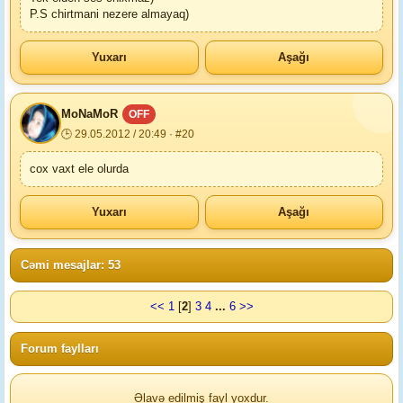
P.S chirtmani nezere almayaq)
Yuxarı
Aşağı
MoNaMoR
OFF
🕒 29.05.2012 / 20:49 · #20
cox vaxt ele olurda
Yuxarı
Aşağı
Cəmi mesajlar: 53
<<
1
[
2
]
3
4
...
6
>>
Forum faylları
Əlavə edilmiş fayl yoxdur.