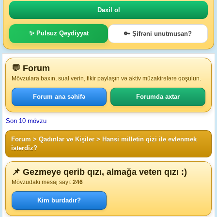
✨ Pulsuz Qeydiyyat
🔑 Şifrəni unutmusan?
💬 Forum
Mövzulara baxın, sual verin, fikir paylaşın və aktiv müzakirələrə qoşulun.
Forum ana səhifə
Forumda axtar
Son 10 mövzu
Forum
>
Qadınlar ve Kişiler
>
Hansi milletin qizi ile evlenmek
isterdiz?
📌 Gezmeye qerib qızı, almağa veten qızı :)
Mövzudakı mesaj sayı:
246
Kim burdadır?