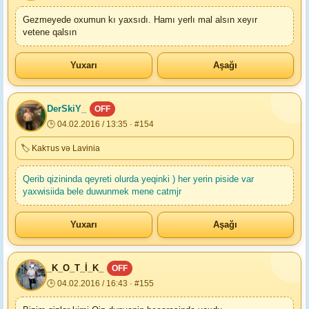
Gezmeyede oxumun kı yaxsıdı. Hamı yerlı mal alsın xeyır
vetene qalsın
Yuxarı
Aşağı
DerSkiY_
OFF
🕒 04.02.2016 / 13:35 · #154
🏷 Kakтus və Lavinia
Qerib qizininda qeyreti olurda yeqinki ) her yerin piside var
yaxwisiida bele duwunmek mene catmjr
Yuxarı
Aşağı
_K_O_T_İ_K_
OFF
🕒 04.02.2016 / 16:43 · #155