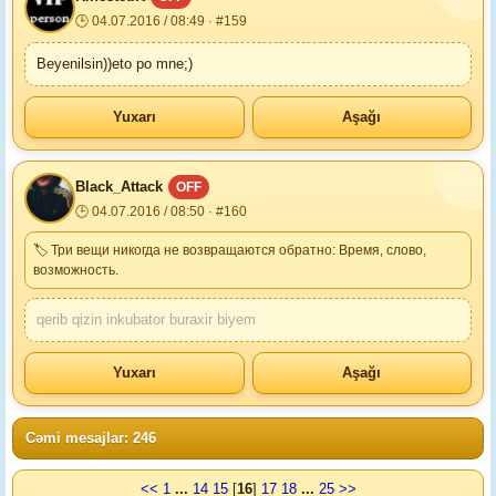
🕒 04.07.2016 / 08:49 · #159
Beyenilsin))eto po mne;)
Yuxarı
Aşağı
Black_Attack
OFF
🕒 04.07.2016 / 08:50 · #160
🏷 Три вещи никогда не возвращаются обратно: Время, слово,
возможность.
qerib qizin inkubator buraxir biyem
Yuxarı
Aşağı
Cəmi mesajlar: 246
<<
1
...
14
15
[
16
]
17
18
...
25
>>