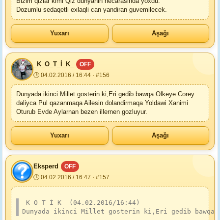
Bizim qizlar kimi Qiz dunyanin hecarasinda yoxdu.
Dozumlu sedaqetli exlaqli can yandiran guvemilecek.
Yuxarı
Aşağı
_K_O_T_İ_K_
OFF
🕒 04.02.2016 / 16:44 · #156
Dunyada ikinci Millet gosterin ki,Eri gedib bawqa Olkeye Corey
daliyca Pul qazanmaqa Ailesin dolandirmaqa Yoldawi Xanimi
Oturub Evde Aylarnan bezen illernen gozluyur.
Yuxarı
Aşağı
Eksperd
OFF
🕒 04.02.2016 / 16:47 · #157
_K_O_T_İ_K_ (04.02.2016/16:44)
Dunyada ikinci Millet gosterin ki,Eri gedib bawqa 