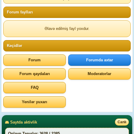
Forum faylları
Əlavə edilmiş fayl yoxdur.
Keçidlər
Forum
Forumda axtar
Forum qaydaları
Moderatorlar
FAQ
Yenilər yuxarı
👥 Saytda aktivlik
Canlı
Onlayn Tanışlıq: 3628 / 2385