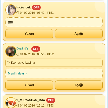
Inci-cicek
OFF
🕒 04.02.2016 / 06:42 · #151
)))))
Yuxarı
Aşağı
DerSkiY_
OFF
🕒 04.02.2016 / 08:56 · #152
🏷 Kakтus və Lavinia
Menlik deyil )
Yuxarı
Aşağı
9_MiLYoNDaN_BiRi
OFF
🕒 04.02.2016 / 12:11 · #153