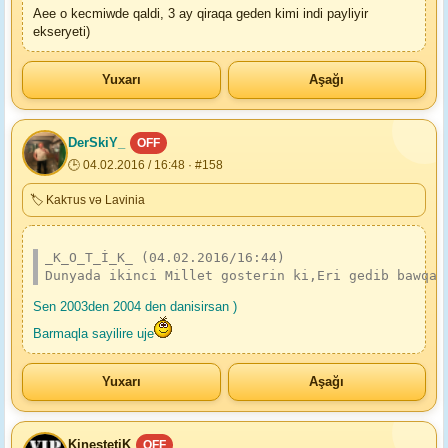
Aee o kecmiwde qaldi, 3 ay qiraqa geden kimi indi payliyir
ekseryeti)
Yuxarı
Aşağı
DerSkiY_
OFF
🕒 04.02.2016 / 16:48 · #158
🏷 Kakтus və Lavinia
_K_O_T_İ_K_ (04.02.2016/16:44)
Dunyada ikinci Millet gosterin ki,Eri gedib bawqa 
Sen 2003den 2004 den danisirsan )
Barmaqla sayilire uje
Yuxarı
Aşağı
KinestetiK
OFF