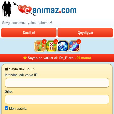
Sevgi qocalmaz, yalnız qalınmaz!
Daxil ol
Qeydiyyat
6
2
2
💎
Saytın ən varlısı ol
:
De_Piero
- 29 manat
🔐 Sayta daxil olun
İstifadəçi adı və ya ID:
Şifrə:
Məni xatırla