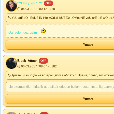
***OnLy_giRL***
OFF
🕒 06.03.2017 / 00:12 · #181
🏷 YoU arE sOmEoNE iN tHe wOrLd ,bUT fOr sOMeoNE yoU arE thE wOrLd.!
Qafiyeleri duz gelmir
Yuxarı
Black_Attack
OFF
🕒 06.03.2017 / 08:07 · #182
🏷 Три вещи никогда не возвращаются обратно: Время, слово, возможнос
ele ozumuzkileri firladib atib sikdir edesen bullarin coxsi insanliq qanmi
Yuxarı