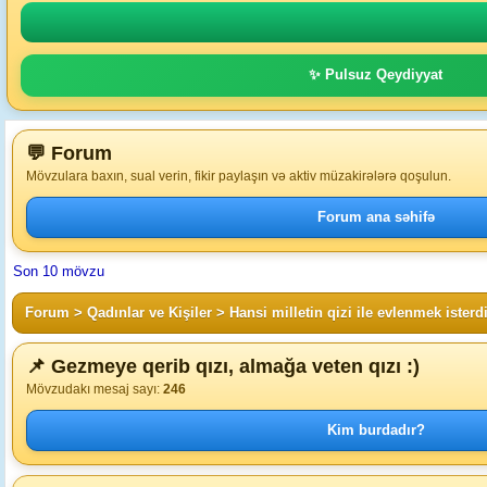
✨ Pulsuz Qeydiyyat
💬 Forum
Mövzulara baxın, sual verin, fikir paylaşın və aktiv müzakirələrə qoşulun.
Forum ana səhifə
Son 10 mövzu
Forum
>
Qadınlar ve Kişiler
>
Hansi milletin qizi ile evlenmek isterd
📌 Gezmeye qerib qızı, almağa veten qızı :)
Mövzudakı mesaj sayı:
246
Kim burdadır?