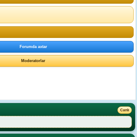
Forumda axtar
Moderatorlar
Canlı