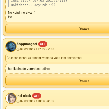
Inci-cicek (07.03.2017/14:13)
Bakidasan?? Xeyirdi??))
Ne xeirdi ne ziyan )
He.
Yuxarı
Zeqqumagaci
OFF
🕒 07.03.2017 / 17:35 · #188
🏷 Insan insani ya tamamliyamada yada tam anlayamadi..
her ikisinede veten bes edir)))
Yuxarı
Inci-cicek
OFF
🕒 07.03.2017 / 18:06 · #189