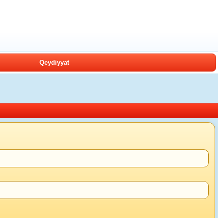
Qeydiyyat