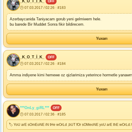
_K_O_T_İ_K_
OFF
🕒 07.03.2017 / 02:26 · #183
Azerbaycanida Taniyacam gorub yeni gelmiwem hele.
bu barede Bir Muddet Sonra fikir bildirecem.
Yuxarı
_K_O_T_İ_K_
OFF
🕒 07.03.2017 / 02:26 · #184
Amma indiyene kimi hemewe oz qizlarimiza yeterince hormetle yanawm
Yuxarı
***OnLy_giRL***
OFF
🕒 07.03.2017 / 02:36 · #185
🏷 YoU arE sOmEoNE iN tHe wOrLd ,bUT fOr sOMeoNE yoU arE thE wOrLd.!