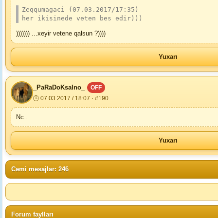
Zeqqumagaci (07.03.2017/17:35)
her ikisinede veten bes edir)))
))))))) ...xeyir vetene qalsun ?))))
Yuxarı
_PaRaDoKsalno_
OFF
🕒 07.03.2017 / 18:07 · #190
Nc..
Yuxarı
Cəmi mesajlar: 246
Forum faylları