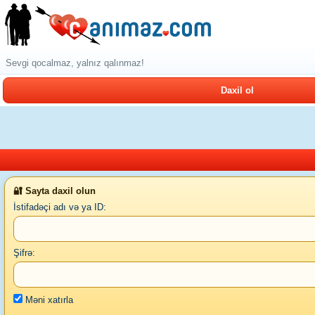
Sevgi qocalmaz, yalnız qalınmaz!
Daxil ol
🔐 Sayta daxil olun
İstifadəçi adı və ya ID:
Şifrə:
Məni xatırla