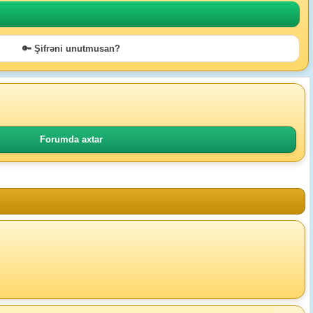
🔑 Şifrəni unutmusan?
Forumda axtar