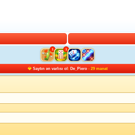
1
1
💎
Saytın ən varlısı ol
:
De_Piero
- 29 manat