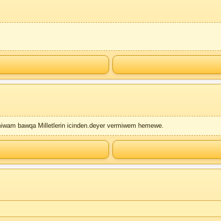
iwam bawqa Milletlerin icinden.deyer vermiwem hemewe.