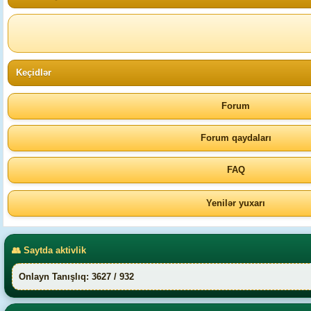
Keçidlər
Forum
Forum qaydaları
FAQ
Yenilər yuxarı
👥 Saytda aktivlik
Onlayn Tanışlıq: 3627 / 932