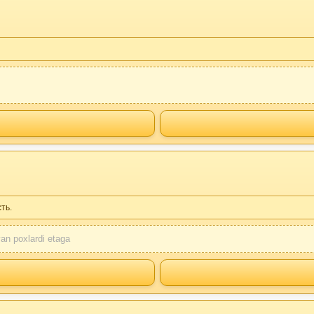
ть.
yan poxlardi etaga