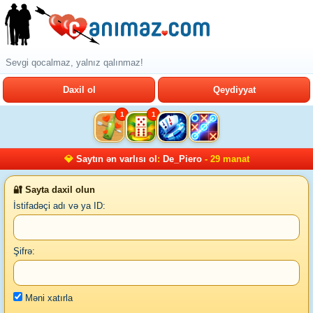
Sevgi qocalmaz, yalnız qalınmaz!
Daxil ol
Qeydiyyat
1
1
💎
Saytın ən varlısı ol
:
De_Piero
- 29 manat
🔐 Sayta daxil olun
İstifadəçi adı və ya ID:
Şifrə:
Məni xatırla