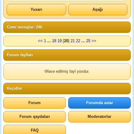
Yuxarı
Aşağı
Cəmi mesajlar: 246
<<
1
...
18
19
[
20
]
21
22
...
25
>>
Forum faylları
Əlavə edilmiş fayl yoxdur.
Keçidlər
Forum
Forumda axtar
Forum qaydaları
Moderatorlar
FAQ