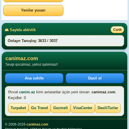
Yenilər yuxarı
👥 Saytda aktivlik
Canlı
Onlayn Tanışlıq: 3633 / 3037
canimaz.com
Sevgi qocalmaz, yalnız qalınmaz!
Ana səhifə
Daxil ol
Əvvəl
canim.az
kimi axtaranlar üçün yeni ünvan:
canimaz.com
.
Keçidlər: 0
Turpaket
Go Travel
Gezmeli
VisaCenter
DaxiliTurlar
© 2006-2026
canimaz.com