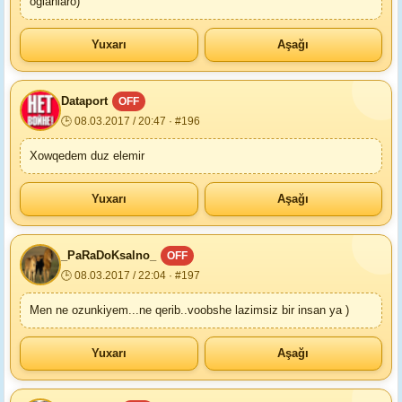
oglanlaro)
Yuxarı
Aşağı
Dataport
OFF
🕒 08.03.2017 / 20:47 · #196
Xowqedem duz elemir
Yuxarı
Aşağı
_PaRaDoKsalno_
OFF
🕒 08.03.2017 / 22:04 · #197
Men ne ozunkiyem...ne qerib..voobshe lazimsiz bir insan ya )
Yuxarı
Aşağı