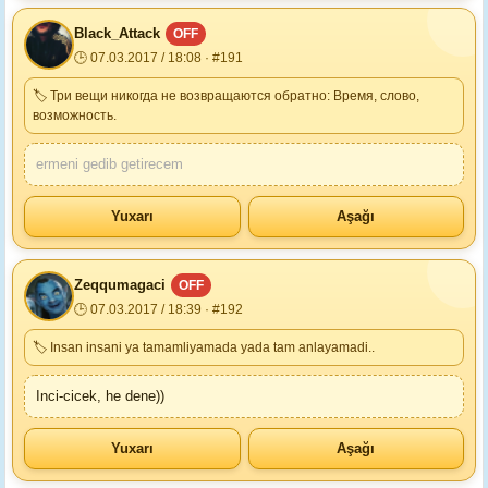
Black_Attack
OFF
🕒 07.03.2017 / 18:08 · #191
🏷 Три вещи никогда не возвращаются обратно: Время, слово,
возможность.
ermeni gedib getirecem
Yuxarı
Aşağı
Zeqqumagaci
OFF
🕒 07.03.2017 / 18:39 · #192
🏷 Insan insani ya tamamliyamada yada tam anlayamadi..
Inci-cicek, he dene))
Yuxarı
Aşağı