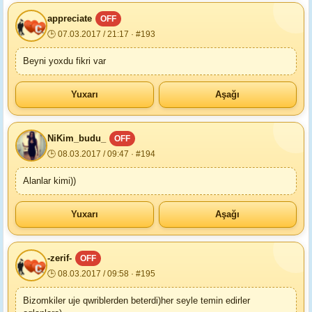
appreciate
OFF
🕒 07.03.2017 / 21:17 · #193
Beyni yoxdu fikri var
Yuxarı
Aşağı
NiKim_budu_
OFF
🕒 08.03.2017 / 09:47 · #194
Alanlar kimi))
Yuxarı
Aşağı
-zerif-
OFF
🕒 08.03.2017 / 09:58 · #195
Bizomkiler uje qwriblerden beterdi)her seyle temin edirler