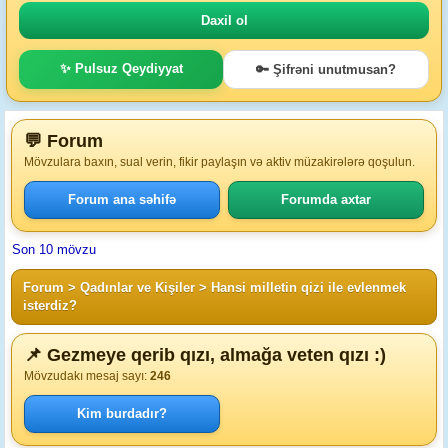
✨ Pulsuz Qeydiyyat
🔑 Şifrəni unutmusan?
💬 Forum
Mövzulara baxın, sual verin, fikir paylaşın və aktiv müzakirələrə qoşulun.
Forum ana səhifə
Forumda axtar
Son 10 mövzu
Forum
>
Qadınlar ve Kişiler
>
Hansi milletin qizi ile evlenmek
isterdiz?
📌 Gezmeye qerib qızı, almağa veten qızı :)
Mövzudakı mesaj sayı:
246
Kim burdadır?