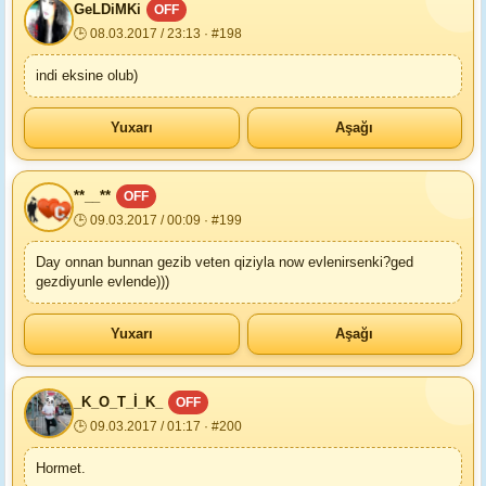
GeLDiMKi
OFF
🕒 08.03.2017 / 23:13 · #198
indi eksine olub)
Yuxarı
Aşağı
**__**
OFF
🕒 09.03.2017 / 00:09 · #199
Day onnan bunnan gezib veten qiziyla now evlenirsenki?ged
gezdiyunle evlende)))
Yuxarı
Aşağı
_K_O_T_İ_K_
OFF
🕒 09.03.2017 / 01:17 · #200
Hormet.