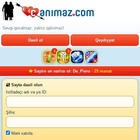
Sevgi qocalmaz, yalnız qalınmaz!
Daxil ol
Qeydiyyat
1
1
💎
Saytın ən varlısı ol
:
De_Piero
- 29 manat
🔐 Sayta daxil olun
İstifadəçi adı və ya ID:
Şifrə:
Məni xatırla