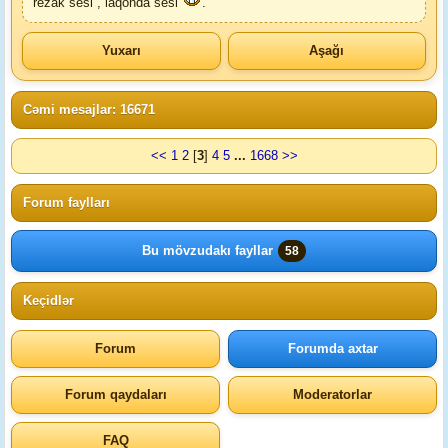
rezak sesi , laqonda sesi
.
Yuxarı
Aşağı
Cəmi mesajlar: 16671
<<
1
2
[
3
]
4
5
...
1668
>>
Forum faylları
Bu mövzudakı fayllar
58
Keçidlər
Forum
Forumda axtar
Forum qaydaları
Moderatorlar
FAQ