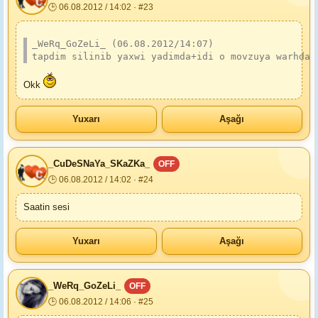
🕒 06.08.2012 / 14:02 · #23
_WeRq_GoZeLi_ (06.08.2012/14:07)
tapdim silinib yaxwi yadimda+idi o movzuya warhda 
Okk
Yuxarı
Aşağı
_CuDeSNaYa_SKaZKa_
OFF
🕒 06.08.2012 / 14:02 · #24
Saatin sesi
Yuxarı
Aşağı
_WeRq_GoZeLi_
OFF
🕒 06.08.2012 / 14:06 · #25