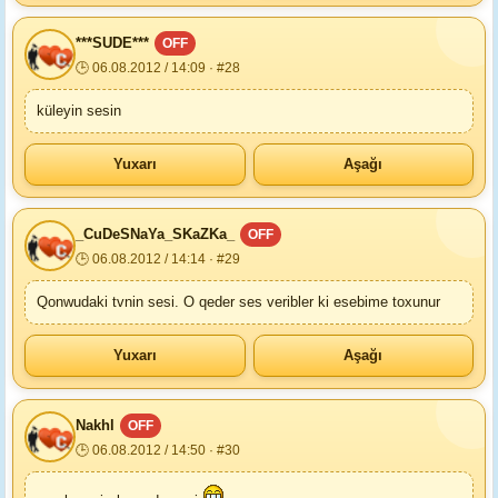
***SUDE***
OFF
🕒 06.08.2012 / 14:09 · #28
küleyin sesin
Yuxarı
Aşağı
_CuDeSNaYa_SKaZKa_
OFF
🕒 06.08.2012 / 14:14 · #29
Qonwudaki tvnin sesi. O qeder ses veribler ki esebime toxunur
Yuxarı
Aşağı
Nakhl
OFF
🕒 06.08.2012 / 14:50 · #30