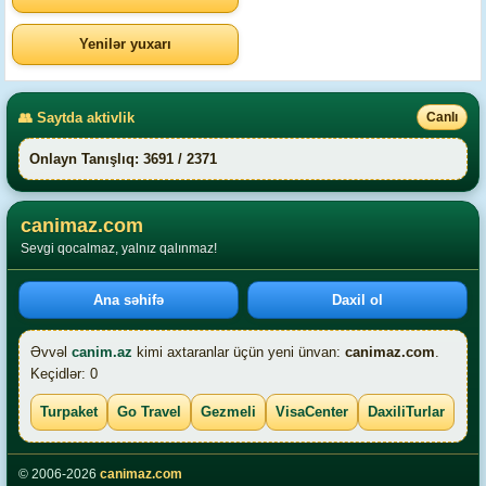
Yenilər yuxarı
👥 Saytda aktivlik
Canlı
Onlayn Tanışlıq: 3691 / 2371
canimaz.com
Sevgi qocalmaz, yalnız qalınmaz!
Ana səhifə
Daxil ol
Əvvəl
canim.az
kimi axtaranlar üçün yeni ünvan:
canimaz.com
.
Keçidlər: 0
Turpaket
Go Travel
Gezmeli
VisaCenter
DaxiliTurlar
© 2006-2026
canimaz.com