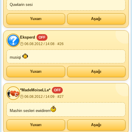
Quwlarin sesi
Yuxarı
Aşağı
Eksperd
OFF
🕒 06.08.2012 / 14:08 · #26
musiqi
Yuxarı
Aşağı
*MadeMoiseLLe*
OFF
🕒 06.08.2012 / 14:09 · #27
Mashin sesleri ewidirem
Yuxarı
Aşağı