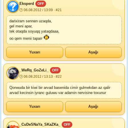
Eksperd
OFF
🕒 06.08.2012 / 13:09 · #21
darixiram sennen uzaqda,
gel meni apar,
tek otaqda soyuqq yataqdaaa,
oo qem menii taparr
Yuxarı
Aşağı
_WeRq_GoZeLi_
OFF
🕒 06.08.2012 / 13:13 · #22
Qonwuda bir kiwi bir arvad basenida cimir gulmekdan az qalir
arvad kecinsin iyranc guluwu var adamin nervisine toxunur
Yuxarı
Aşağı
_CuDeSNaYa_SKaZKa_
OFF