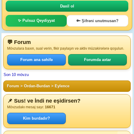
✨ Pulsuz Qeydiyyat
🔑 Şifrəni unutmusan?
💬 Forum
Mövzulara baxın, sual verin, fikir paylaşın və aktiv müzakirələrə qoşulun.
Forum ana səhifə
Forumda axtar
Son 10 mövzu
Forum
>
Ordan-Burdan
>
Eylence
📌 Sus! ve İndi ne eşidirsen?
Mövzudakı mesaj sayı:
16671
Kim burdadır?