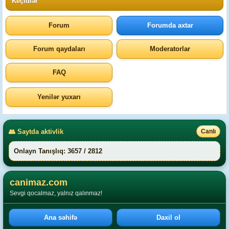
Keçidlər
Forum
Forumda axtar
Forum qaydaları
Moderatorlar
FAQ
Yenilər yuxarı
👥 Saytda aktivlik
Canlı
Onlayn Tanışlıq: 3657 / 2812
canimaz.com
Sevgi qocalmaz, yalnız qalınmaz!
Ana səhifə
Daxil ol