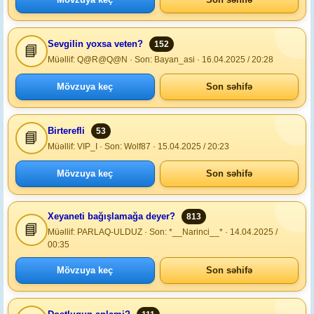
Sevgilin yoxsa veten?
152
📘
Müəllif: Q@R@Q@N · Son: Bayan_asi · 16.04.2025 / 20:28
Mövzuya keç
Son səhifə
Birterefli
53
📘
Müəllif: VIP_I · Son: Wolf87 · 15.04.2025 / 20:23
Mövzuya keç
Son səhifə
Xeyaneti bağışlamağa deyer?
813
📘
Müəllif: PARLAQ-ULDUZ · Son: *__Narinci__* · 14.04.2025 /
00:35
Mövzuya keç
Son səhifə