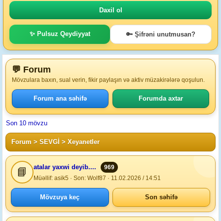
✨ Pulsuz Qeydiyyat
🔑 Şifrəni unutmusan?
💬 Forum
Mövzulara baxın, sual verin, fikir paylaşın və aktiv müzakirələrə qoşulun.
Forum ana səhifə
Forumda axtar
Son 10 mövzu
Forum
>
SEVGİ
> Xeyanetler
atalar yaxwi deyib....
969
📘
Müəllif: asik5 · Son: Wolf87 · 11.02.2026 / 14:51
Mövzuya keç
Son səhifə