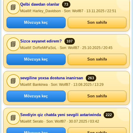
Qelbi dawdan olanlar
73
📘
Müəllif: Harley_Davidson · Son: Wolf87 · 13.11.2025 / 22:51
Mövzuya keç
Son səhifə
Sizce xeyanet edirem?
107
📘
Müəllif: DoReMiFaSoL · Son: Wolf87 · 25.10.2025 / 20:45
Mövzuya keç
Son səhifə
sevgiline yoxsa dostuna inanirsan
263
📘
Müəllif: Bankirwa · Son: Wolf87 · 13.08.2025 / 13:29
Mövzuya keç
Son səhifə
Sevdiyin qiz chatda yeni sevgili axtariwinda
222
📘
Müəllif: Serato · Son: Wolf87 · 30.07.2025 / 03:42
Mövzuya keç
Son səhifə