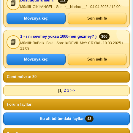
Dostlugun anlami?
111
📘
Müəllif: CIKI*ANGEL · Son: *__Narinci__* · 04.04.2025 / 12:00
Mövzuya keç
Son səhifə
1 - i ni sevmey yoxsa 1000-nen gezmey? )
300
📘
Müəllif: BaBnik_Baki · Son: !=!DEVIL MAY CRY!=! · 10.03.2025 /
21:09
Mövzuya keç
Son səhifə
Cəmi mövzu: 30
[
1
]
2
3
>>
Forum faylları
Bu alt bölümdəki fayllar
43