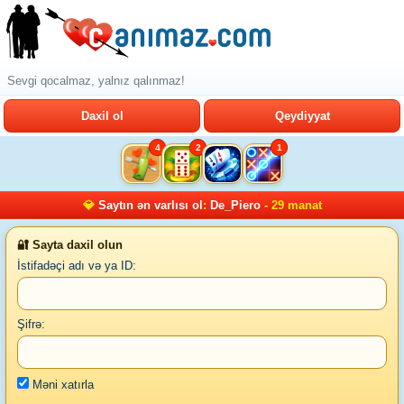
Sevgi qocalmaz, yalnız qalınmaz!
Daxil ol
Qeydiyyat
4
2
1
💎
Saytın ən varlısı ol
:
De_Piero
- 29 manat
🔐 Sayta daxil olun
İstifadəçi adı və ya ID:
Şifrə:
Məni xatırla