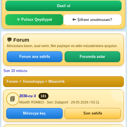
✨ Pulsuz Qeydiyyat
🔑 Şifrəni unutmusan?
💬 Forum
Mövzulara baxın, sual verin, fikir paylaşın və aktiv müzakirələrə qoşulun.
Forum ana səhifə
Forumda axtar
Son 10 mövzu
Forum
>
Texnoloqiya
> Müasirlik
2030-cu il
181
📘
Müəllif: ROMEO · Son: Dataport · 29.05.2026 / 03:11
Mövzuya keç
Son səhifə