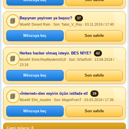
Başıynan yeyirsən ya başsız?
37
📘
Müəllif: Desert Rain · Son: Taksi_V_Ray · 03.11.2019 / 17:40
Mövzuya keç
Son səhifə
Herkes hacker olmaq isteyir. BES NİYE?
42
📘
Müəllif: Elmir.ReyMysterio619 · Son: SiSeRoN · 13.08.2019 /
23:16
Mövzuya keç
Son səhifə
«İnternet»-dən xeyirin üçün istifadə et!
39
📘
Müəllif: Ehli_muslim · Son: MagniFcenT · 03.03.2019 / 17:36
Mövzuya keç
Son səhifə
Cəmi mövzu: 8