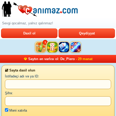
Sevgi qocalmaz, yalnız qalınmaz!
Daxil ol
Qeydiyyat
1
💎
Saytın ən varlısı ol
:
De_Piero
- 29 manat
🔐 Sayta daxil olun
İstifadəçi adı və ya ID:
Şifrə:
Məni xatırla