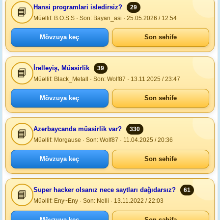
Hansi programlari isledirsiz?
29
📘
Müəllif: B.O.S.S · Son: Bayan_asi · 25.05.2026 / 12:54
Mövzuya keç
Son səhifə
İrelleyiş, Müasirlik
39
📘
Müəllif: Black_Metall · Son: Wolf87 · 13.11.2025 / 23:47
Mövzuya keç
Son səhifə
Azerbaycanda müasirlik var?
330
📘
Müəllif: Morgause · Son: Wolf87 · 11.04.2025 / 20:36
Mövzuya keç
Son səhifə
Super hacker olsanız nece saytları dağıdarsız?
61
📘
Müəllif: Eny~Eny · Son: Nelli · 13.11.2022 / 22:03
Mövzuya keç
Son səhifə