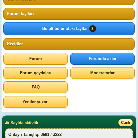
Forum faylları
Bu alt bölümdəki fayllar
3
Keçidlər
Forum
Forumda axtar
Forum qaydaları
Moderatorlar
FAQ
Yenilər yuxarı
👥 Saytda aktivlik
Canlı
Onlayn Tanışlıq: 3681 / 3222