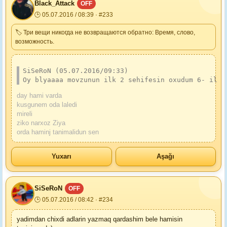
Black_Attack
OFF
🕒 05.07.2016 / 08:39 · #233
🏷 Три вещи никогда не возвращаются обратно: Время, слово,
возможность.
SiSeRoN (05.07.2016/09:33)
Oy blyaaaa movzunun ilk 2 sehifesin oxudum 6- il q
day hami varda
kusgunem oda laledi
mireli
ziko narxoz Ziya
orda haminj tanimalidun sen
Yuxarı
Aşağı
SiSeRoN
OFF
🕒 05.07.2016 / 08:42 · #234
yadimdan chixdi adlarin yazmaq qardashim bele hamisin