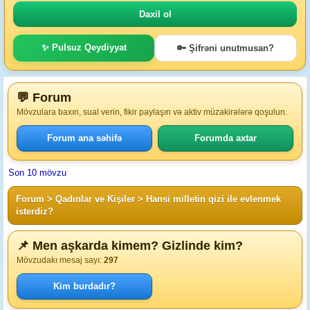
✨ Pulsuz Qeydiyyat
🔑 Şifrəni unutmusan?
💬 Forum
Mövzulara baxın, sual verin, fikir paylaşın və aktiv müzakirələrə qoşulun.
Forum ana səhifə
Forumda axtar
Son 10 mövzu
Forum
>
Qadınlar ve Kişiler
>
Hansi milletin qizi ile evlenmek
isterdiz?
📌 Men aşkarda kimem? Gizlinde kim?
Mövzudakı mesaj sayı:
297
Kim burdadır?