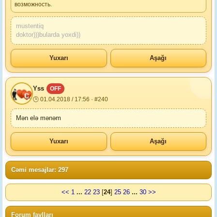
возможность.
mustentiq
doktor)))bularda yoxdi))
Yuxarı
Aşağı
Yss
OFF
🕒 01.04.2018 / 17:56 · #240
Mən elə mənəm
Yuxarı
Aşağı
Cəmi mesajlar: 297
<<
1
...
22
23
[
24
]
25
26
...
30
>>
Forum faylları