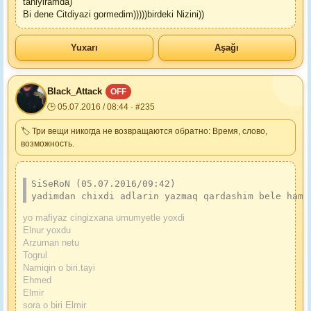
taniyiramda)
Bi dene Citdiyazi gormedim)))))birdeki Nizini))
Yuxarı
Aşağı
Black_Attack
OFF
🕒 05.07.2016 / 08:44 · #235
🏷 Три вещи никогда не возвращаются обратно: Время, слово,
возможность.
SiSeRoN (05.07.2016/09:42)
yadimdan chixdi adlarin yazmaq qardashim bele hami
yo mafiyaz cingizxana umumyetle yoxdi
Elnur yoxdu
Arzuman netu
Togrul
Namiqin o biri.tayi
Ehmed
Elmir
sora o biri Elmir