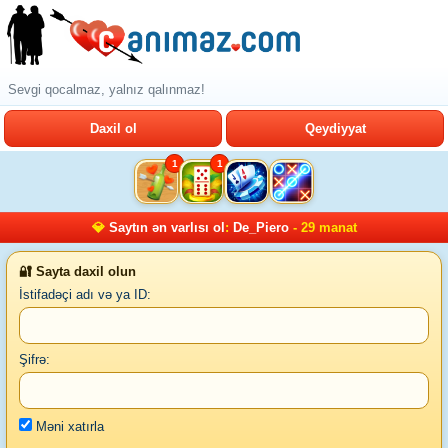
Sevgi qocalmaz, yalnız qalınmaz!
Daxil ol
Qeydiyyat
1
1
💎
Saytın ən varlısı ol
:
De_Piero
- 29 manat
🔐 Sayta daxil olun
İstifadəçi adı və ya ID:
Şifrə:
Məni xatırla