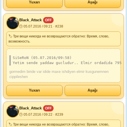
Yuxarı
Aşağı
Black_Attack
OFF
🕒 05.07.2016 / 09:21 · #238
🏷 Три вещи никогда не возвращаются обратно: Время, слово,
возможность.
SiSeRoN (05.07.2016/09:58)
Yetim sende yaddaw gucludur.. Elmir ordadida 795 i
gormedim biride var idide maxe ishdiyen elmir kusgunemnen
cippileshen
Yuxarı
Aşağı
Black_Attack
OFF
🕒 05.07.2016 / 09:22 · #239
🏷 Три вещи никогда не возвращаются обратно: Время, слово,