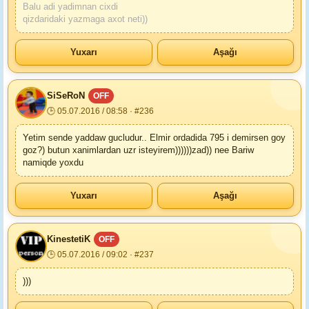
Balu adi yadimnan cixdi
qizdaridaki yazmaga axot neti))
Yuxarı
Aşağı
SiSeRoN
OFF
🕒 05.07.2016 / 08:58 · #236
Yetim sende yaddaw gucludur.. Elmir ordadida 795 i demirsen goy
goz?) butun xanimlardan uzr isteyirem))))))zad)) nee Bariw
namiqde yoxdu
Yuxarı
Aşağı
KinestetiK
OFF
🕒 05.07.2016 / 09:02 · #237
)))