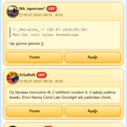
Nik_tapmiram*
OFF
🕒 05.07.2016 / 08:31 · #231
*~_MeLoDiKa_~* (05.07.2016/09:30)
Men hec vaxt ozumu danmamiwam
Uje gozme girirsen ))
Yuxarı
Aşağı
SiSeRoN
OFF
🕒 05.07.2016 / 08:33 · #232
Oy blyaaaa movzunun ilk 2 sehifesin oxudum 6- il qabaq yadima
duwdu..Elvin Namiq Cemil Lale Gissibgirl adi yadimdan chixib..
Yuxarı
Aşağı