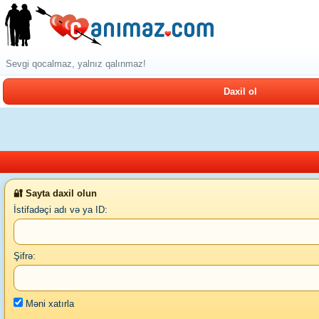
Sevgi qocalmaz, yalnız qalınmaz!
Daxil ol
🔐 Sayta daxil olun
İstifadəçi adı və ya ID:
Şifrə:
Məni xatırla