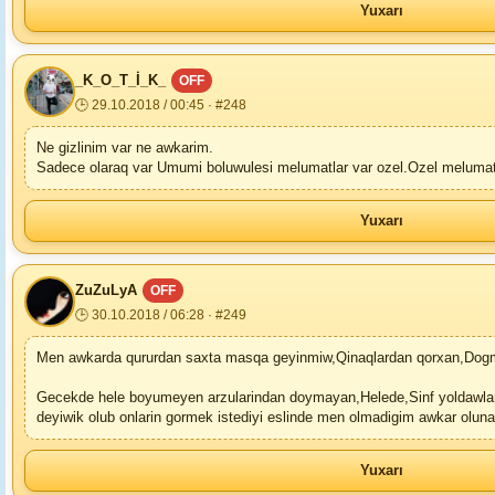
Yuxarı
_K_O_T_İ_K_
OFF
🕒 29.10.2018 / 00:45 · #248
Ne gizlinim var ne awkarim.
Sadece olaraq var Umumi boluwulesi melumatlar var ozel.Ozel melumatlar
Yuxarı
ZuZuLyA
OFF
🕒 30.10.2018 / 06:28 · #249
Men awkarda qururdan saxta masqa geyinmiw,Qinaqlardan qorxan,Dogmalari
Gecekde hele boyumeyen arzularindan doymayan,Helede,Sinf yoldawlaryl
deyiwik olub onlarin gormek istediyi eslinde men olmadigim awkar olunar
Yuxarı