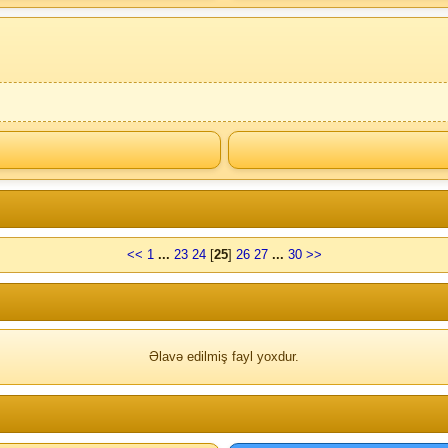
<<
1
...
23
24
[
25
]
26
27
...
30
>>
Əlavə edilmiş fayl yoxdur.