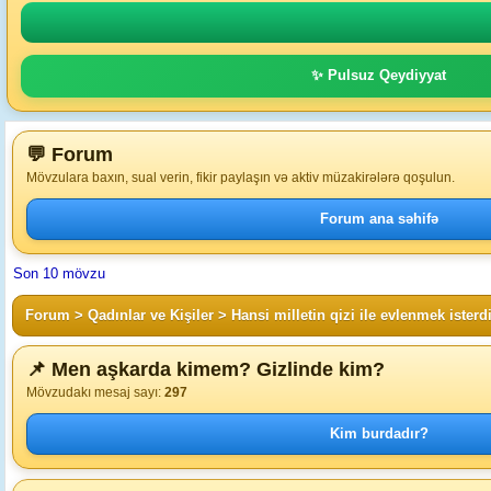
✨ Pulsuz Qeydiyyat
💬 Forum
Mövzulara baxın, sual verin, fikir paylaşın və aktiv müzakirələrə qoşulun.
Forum ana səhifə
Son 10 mövzu
Forum
>
Qadınlar ve Kişiler
>
Hansi milletin qizi ile evlenmek isterd
📌 Men aşkarda kimem? Gizlinde kim?
Mövzudakı mesaj sayı:
297
Kim burdadır?