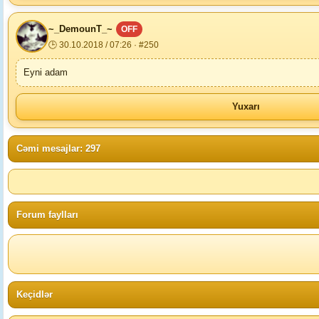
~_DemounT_~
OFF
🕒 30.10.2018 / 07:26 · #250
Eyni adam
Yuxarı
Cəmi mesajlar: 297
Forum faylları
Keçidlər