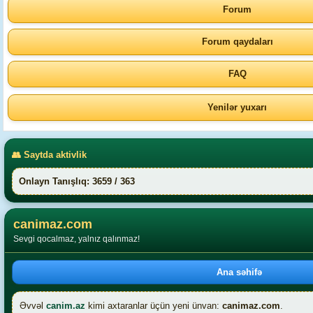
Forum
Forum qaydaları
FAQ
Yenilər yuxarı
👥 Saytda aktivlik
Onlayn Tanışlıq: 3659 / 363
canimaz.com
Sevgi qocalmaz, yalnız qalınmaz!
Ana səhifə
Əvvəl
canim.az
kimi axtaranlar üçün yeni ünvan:
canimaz.com
.