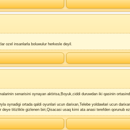
 ozel insanlarla boluwulur herkesle deyil.
nin senarisini oynayan aktirisa,Boyuk,ciddi duruwdan iki qasinin ortasindak
a oynadigi ortada qaldi oyunlari ucun darixan,Telebe yoldawlari ucun darix
 deye titizlikle gizlenen biri,Qisacasi usaq kimi ata anasi terefden qorunub e