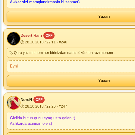
Awkar sizi maraqlandirmasin bi zehmet)
Yuxarı
Desert Rain
OFF
🕒 28.10.2018 / 22:11 · #246
🏷 Qara yazı mənəm hər birinizdən narazı özündən razı mənəm ...
Eyni
Yuxarı
NoreN
OFF
🕒 28.10.2018 / 22:26 · #247
Gizlida butun gunu eyaq usta qalan :(
Ashkarda acinnan ölen:(