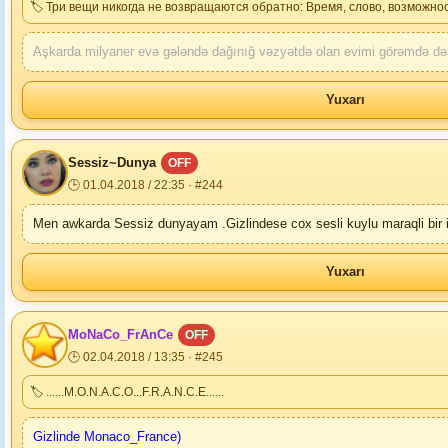
🏷 Три вещи никогда не возвращаются обратно: Время, слово, возможнос
Aşkarda milyaner evə gələndə dağınığ vəzyətdə olan evimi görəmdə də
Yuxarı
Sessiz~Dunya
OFF
🕒 01.04.2018 / 22:35 · #244
Men awkarda Sessiz dunyayam .Gizlindese cox sesli kuylu maraqli bir
Yuxarı
MoNaCo_FrAnCe
OFF
🕒 02.04.2018 / 13:35 · #245
🏷 ......M.O.N.A.C.O...F.R.A.N.C.E......
Gizlinde Monaco_France)