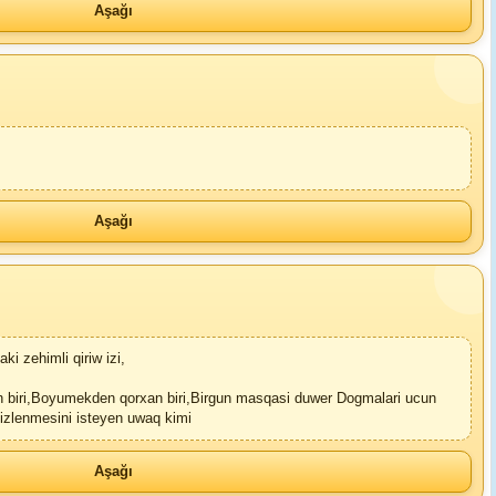
Aşağı
Aşağı
i zehimli qiriw izi,
an biri,Boyumekden qorxan biri,Birgun masqasi duwer Dogmalari ucun
zizlenmesini isteyen uwaq kimi
Aşağı