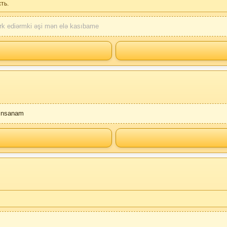
ть.
rk ediərmki əşi mən elə kasıbame
 insanam