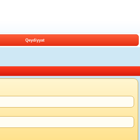
Qeydiyyat