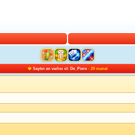
💎
Saytın ən varlısı ol
:
De_Piero
- 29 manat