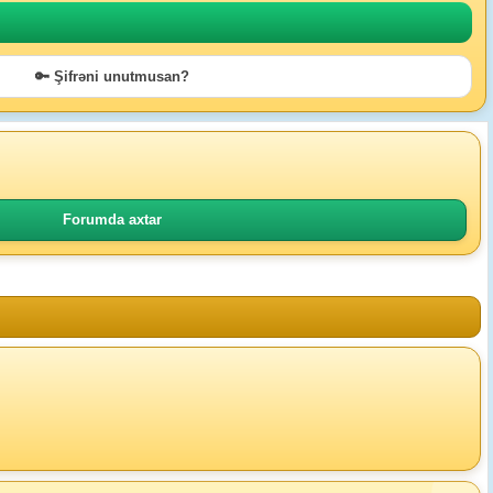
🔑 Şifrəni unutmusan?
Forumda axtar