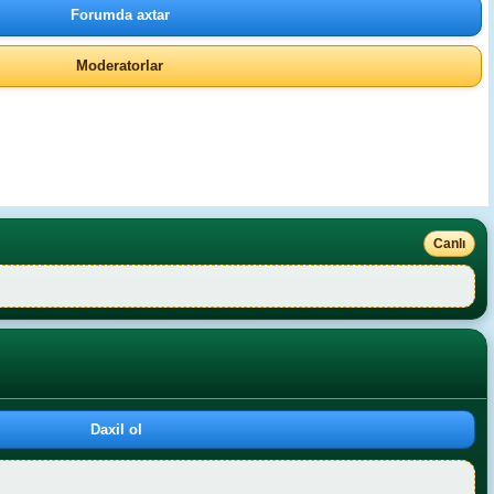
Forumda axtar
Moderatorlar
Canlı
Daxil ol