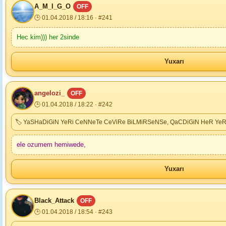
A_M_I_G_O
OFF
🕒 01.04.2018 / 18:16 · #241
Hec kim))) her 2sinde
Yuxarı
angelozi_
OFF
🕒 01.04.2018 / 18:22 · #242
🏷 YaSHaDiGiN YeRi CeNNeTe CeViRe BiLMiRSeNSe, QaCDiGiN HeR Ye
ele ozumem hemiwede,
Yuxarı
Black_Attack
OFF
🕒 01.04.2018 / 18:54 · #243