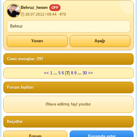
Behruz_hesen
OFF
🕒 26.07.2012 / 09:44 · #70
Behruz
Yuxarı
Aşağı
Cəmi mesajlar: 297
<<
1
...
5
6
[
7
]
8
9
...
30
>>
Forum faylları
Əlavə edilmiş fayl yoxdur.
Keçidlər
Forum
Forumda axtar