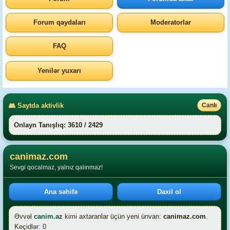
Forum qaydaları
Moderatorlar
FAQ
Yenilər yuxarı
👥 Saytda aktivlik
Canlı
Onlayn Tanışlıq: 3610 / 2429
canimaz.com
Sevgi qocalmaz, yalnız qalınmaz!
Ana səhifə
Daxil ol
Əvvəl
canim.az
kimi axtaranlar üçün yeni ünvan:
canimaz.com
.
Keçidlər: 0