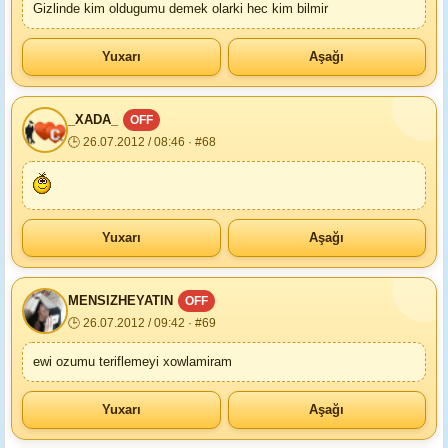
Gizlinde kim oldugumu demek olarki hec kim bilmir
Yuxarı
Aşağı
_XADA_
OFF
🕒 26.07.2012 / 08:46 · #68
Yuxarı
Aşağı
MENSIZHEYATIN
OFF
🕒 26.07.2012 / 09:42 · #69
ewi ozumu teriflemeyi xowlamiram
Yuxarı
Aşağı