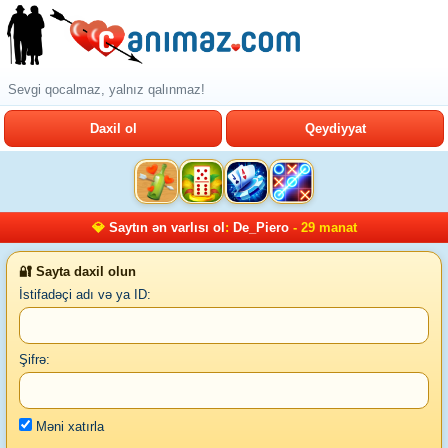
Sevgi qocalmaz, yalnız qalınmaz!
Daxil ol
Qeydiyyat
💎
Saytın ən varlısı ol
:
De_Piero
- 29 manat
🔐 Sayta daxil olun
İstifadəçi adı və ya ID:
Şifrə:
Məni xatırla