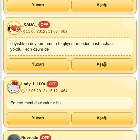
Yuxarı
Aşağı
_XADA_
OFF
🕒 11.06.2012 / 11:07 · #63
deyishken deyirem amma ferqliyem.menden bash achan
yoxdu.Hech ozum de
Yuxarı
Aşağı
Lady_LiLiYa
OFF
🕒 12.06.2012 / 16:12 · #64
En cox meni duwundurur bu...
Yuxarı
Aşağı
Novreste
OFF