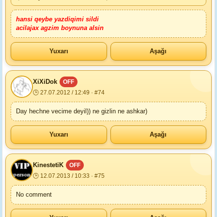
hansi qeybe yazdiqimi sildi
acilajax agzim boynuna alsin
Yuxarı
Aşağı
XiXiDok
OFF
🕒 27.07.2012 / 12:49 · #74
Day hechne vecime deyil)) ne gizlin ne ashkar)
Yuxarı
Aşağı
KinestetiK
OFF
🕒 12.07.2013 / 10:33 · #75
No comment