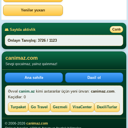
Yenilər yuxarı
👥 Saytda aktivlik
Canlı
Onlayn Tanışlıq: 3726 / 1123
canimaz.com
Sevgi qocalmaz, yalnız qalınmaz!
Ana səhifə
Daxil ol
Əvvəl
canim.az
kimi axtaranlar üçün yeni ünvan:
canimaz.com
.
Keçidlər: 0
Turpaket
Go Travel
Gezmeli
VisaCenter
DaxiliTurlar
© 2006-2026
canimaz.com