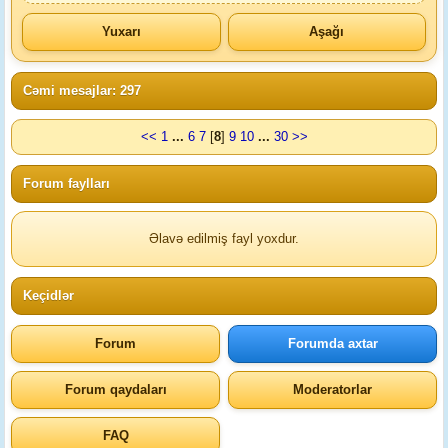
Yuxarı
Aşağı
Cəmi mesajlar: 297
<<
1
...
6
7
[
8
]
9
10
...
30
>>
Forum faylları
Əlavə edilmiş fayl yoxdur.
Keçidlər
Forum
Forumda axtar
Forum qaydaları
Moderatorlar
FAQ