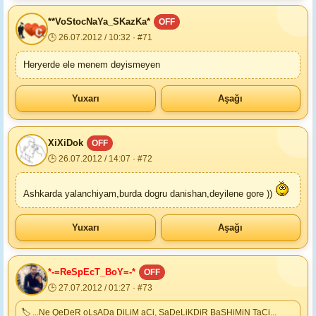
**VoStocNaYa_SKazKa*
OFF
🕒 26.07.2012 / 10:32 · #71
Heryerde ele menem deyismeyen
Yuxarı
Aşağı
XiXiDok
OFF
🕒 26.07.2012 / 14:07 · #72
Ashkarda yalanchiyam,burda dogru danishan,deyilene gore ))
Yuxarı
Aşağı
*-=ReSpEcT_BoY=-*
OFF
🕒 27.07.2012 / 01:27 · #73
🏷 ...Ne QeDeR oLsADa DiLiM aCi, SaDeLiKDiR BaSHiMiN TaCi...