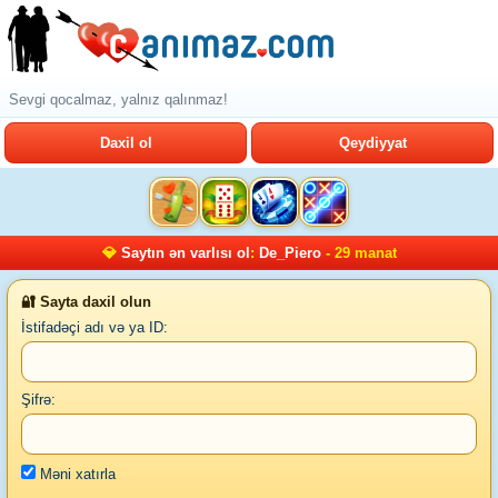
Sevgi qocalmaz, yalnız qalınmaz!
Daxil ol
Qeydiyyat
💎
Saytın ən varlısı ol
:
De_Piero
- 29 manat
🔐 Sayta daxil olun
İstifadəçi adı və ya ID:
Şifrə:
Məni xatırla