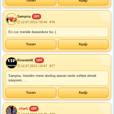
Yuxarı
Aşağı
Sampria
OFF
🕒 12.07.2013 / 10:46 · #76
En cox menide duwundurur bu:-)
Yuxarı
Aşağı
KinestetiK
OFF
🕒 12.07.2013 / 10:47 · #77
Sampria, Isterdim mene dostluq atasan senle sohbet etmek
isteyirem......
Yuxarı
Aşağı
_charli
OFF