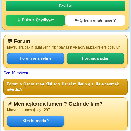
✨ Pulsuz Qeydiyyat
🔑 Şifrəni unutmusan?
💬 Forum
Mövzulara baxın, sual verin, fikir paylaşın və aktiv müzakirələrə qoşulun.
Forum ana səhifə
Forumda axtar
Son 10 mövzu
Forum
>
Qadınlar ve Kişiler
>
Hansi milletin qizi ile evlenmek
isterdiz?
📌 Men aşkarda kimem? Gizlinde kim?
Mövzudakı mesaj sayı:
297
Kim burdadır?