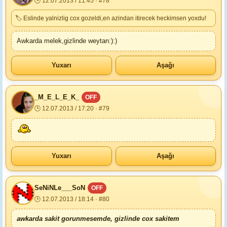
🕒 12.07.2013 / 11:45 · #78
🏷 Eslinde yalnizlig cox gozeldi,en azindan itirecek heckimsen yoxdu!
Awkarda melek,gizlinde weytan:):)
Yuxarı
Aşağı
_M_E_L_E_K_
OFF
🕒 12.07.2013 / 17:20 · #79
Yuxarı
Aşağı
SeNiNLe___SoN
OFF
🕒 12.07.2013 / 18:14 · #80
awkarda sakit gorunmesemde, gizlinde cox sakitem