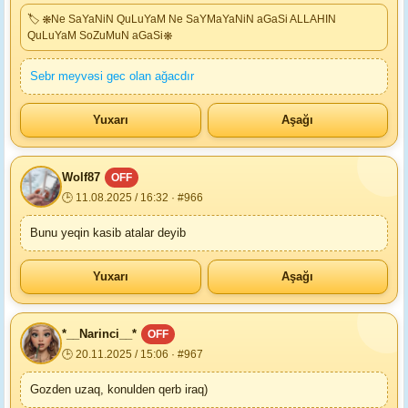
🏷 ❋Ne SaYaNiN QuLuYaM Ne SaYMaYaNiN aGaSi ALLAHIN
QuLuYaM SoZuMuN aGaSi❋
Sebr meyvəsi gec olan ağacdır
Yuxarı
Aşağı
Wolf87
OFF
🕒 11.08.2025 / 16:32 · #966
Bunu yeqin kasib atalar deyib
Yuxarı
Aşağı
*__Narinci__*
OFF
🕒 20.11.2025 / 15:06 · #967
Gozden uzaq, konulden qerb iraq)