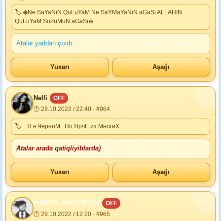
🏷 ❋Ne SaYaNiN QuLuYaM Ne SaYMaYaNiN aGaSi ALLAHIN
QuLuYaM SoZuMuN aGaSi❋
Atalar yaddan çıxıb
Yuxarı
Aşağı
Nelli
OFF
🕒 28.10.2022 / 22:40 · #964
🏷 ...Я в ЧёрноМ...Но ЯрчЕ из МногиХ...
Atalar arada qatiqliyiblarda)
Yuxarı
Aşağı
!=!DEVIL MAY CRY!=!
OFF
🕒 29.10.2022 / 12:20 · #965