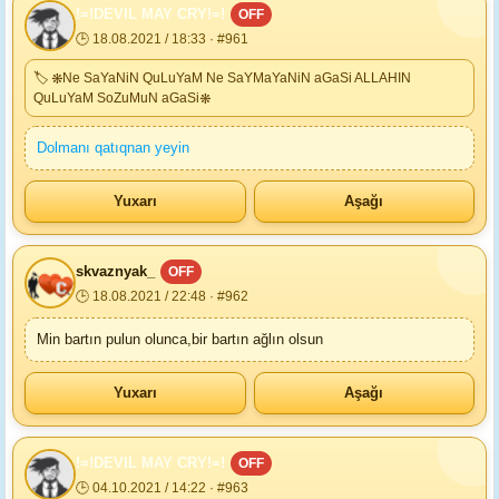
!=!DEVIL MAY CRY!=!
OFF
🕒 18.08.2021 / 18:33 · #961
🏷 ❋Ne SaYaNiN QuLuYaM Ne SaYMaYaNiN aGaSi ALLAHIN
QuLuYaM SoZuMuN aGaSi❋
Dolmanı qatıqnan yeyin
Yuxarı
Aşağı
skvaznyak_
OFF
🕒 18.08.2021 / 22:48 · #962
Min bartın pulun olunca,bir bartın ağlın olsun
Yuxarı
Aşağı
!=!DEVIL MAY CRY!=!
OFF
🕒 04.10.2021 / 14:22 · #963