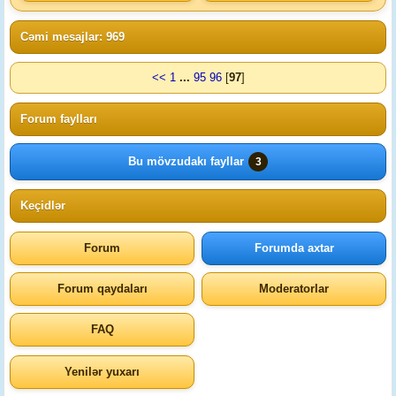
Cəmi mesajlar: 969
<<
1
...
95
96
[
97
]
Forum faylları
Bu mövzudakı fayllar
3
Keçidlər
Forum
Forumda axtar
Forum qaydaları
Moderatorlar
FAQ
Yenilər yuxarı