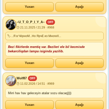
Yuxarı
Aşağı
~U_T_O_P_I_Y_A~
OFF
🕒 21.11.2025 / 21:29 · #968
🏷 ...Я в ЧёрноМ...Но ЯрчЕ из МногиХ...
Bezi fikirlerde mentiq var. Bezileri ele bil kecmisde
bekarciliqdan lampa isiginda yazilib.
Yuxarı
Aşağı
Wolf87
OFF
🕒 11.02.2026 / 14:51 · #969
Mirri hav hav geleceyin atalar sozu olacaq))))
Yuxarı
Aşağı