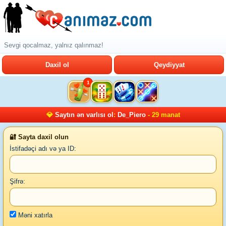
Sevgi qocalmaz, yalnız qalınmaz!
Daxil ol
Qeydiyyat
1
💎
Saytın ən varlısı ol
:
De_Piero
- 29 manat
🔐 Sayta daxil olun
İstifadəçi adı və ya ID:
Şifrə:
Məni xatırla