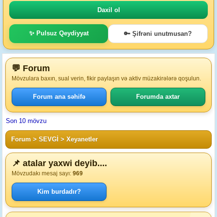
✨ Pulsuz Qeydiyyat
🔑 Şifrəni unutmusan?
💬 Forum
Mövzulara baxın, sual verin, fikir paylaşın və aktiv müzakirələrə qoşulun.
Forum ana səhifə
Forumda axtar
Son 10 mövzu
Forum
>
SEVGİ
>
Xeyanetler
📌 atalar yaxwi deyib....
Mövzudakı mesaj sayı:
969
Kim burdadır?