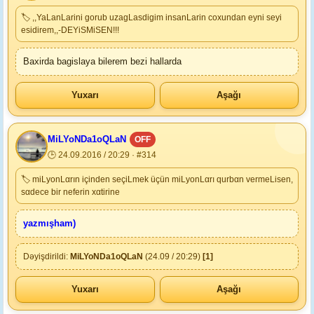
🏷 ,,YaLanLarini gorub uzagLasdigim insanLarin coxundan eyni seyi
esidirem,,-DEYiSMiSEN!!!
Baxirda bagislaya bilerem bezi hallarda
Yuxarı
Aşağı
MiLYoNDa1oQLaN
OFF
🕒 24.09.2016 / 20:29 · #314
🏷 miLyonLαrın içinden seçiLmek üçün miLyonLαrı qurbαn vermeLisen,
sαdece bir neferin xαtirine
yazmışham)
Dəyişdirildi:
MiLYoNDa1oQLaN
(24.09 / 20:29)
[1]
Yuxarı
Aşağı