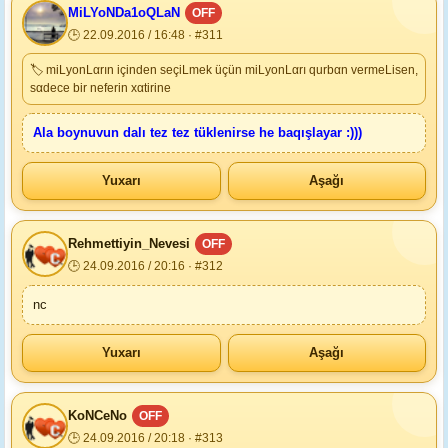
MiLYoNDa1oQLaN
OFF
🕒 22.09.2016 / 16:48 · #311
🏷 miLyonLαrın içinden seçiLmek üçün miLyonLαrı qurbαn vermeLisen,
sαdece bir neferin xαtirine
Ala boynuvun dalı tez tez tüklenirse he baqışlayar :)))
Yuxarı
Aşağı
Rehmettiyin_Nevesi
OFF
🕒 24.09.2016 / 20:16 · #312
nc
Yuxarı
Aşağı
KoNCeNo
OFF
🕒 24.09.2016 / 20:18 · #313