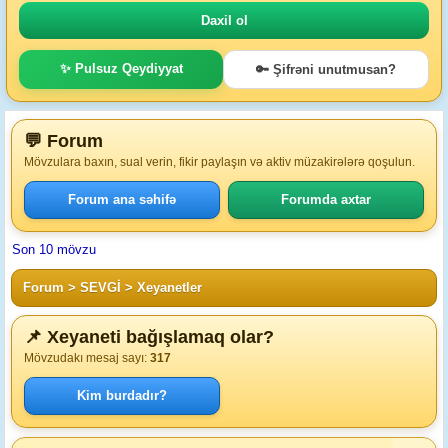
✨ Pulsuz Qeydiyyat
🔑 Şifrəni unutmusan?
💬 Forum
Mövzulara baxın, sual verin, fikir paylaşın və aktiv müzakirələrə qoşulun.
Forum ana səhifə
Forumda axtar
Son 10 mövzu
Forum
>
SEVGİ
>
Xeyanetler
📌 Xeyaneti bağışlamaq olar?
Mövzudakı mesaj sayı:
317
Kim burdadır?