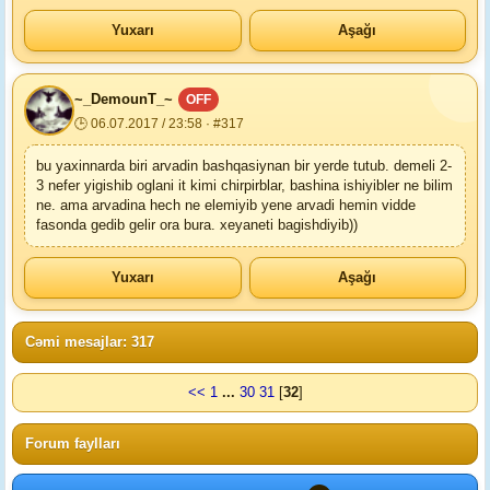
Yuxarı
Aşağı
~_DemounT_~
OFF
🕒 06.07.2017 / 23:58 · #317
bu yaxinnarda biri arvadin bashqasiynan bir yerde tutub. demeli 2-
3 nefer yigishib oglani it kimi chirpirblar, bashina ishiyibler ne bilim
ne. ama arvadina hech ne elemiyib yene arvadi hemin vidde
fasonda gedib gelir ora bura. xeyaneti bagishdiyib))
Yuxarı
Aşağı
Cəmi mesajlar: 317
<<
1
...
30
31
[
32
]
Forum faylları