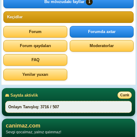
Bu mövzudakı fayllar
1
Keçidlər
Forum
Forumda axtar
Forum qaydaları
Moderatorlar
FAQ
Yenilər yuxarı
👥 Saytda aktivlik
Canlı
Onlayn Tanışlıq: 3716 / 507
canimaz.com
Sevgi qocalmaz, yalnız qalınmaz!