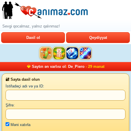
Sevgi qocalmaz, yalnız qalınmaz!
Daxil ol
Qeydiyyat
💎
Saytın ən varlısı ol
:
De_Piero
- 29 manat
🔐 Sayta daxil olun
İstifadəçi adı və ya ID:
Şifrə:
Məni xatırla