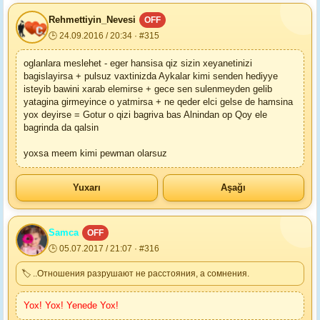
Rehmettiyin_Nevesi
OFF
🕒 24.09.2016 / 20:34 · #315
oglanlara meslehet - eger hansisa qiz sizin xeyanetinizi
bagislayirsa + pulsuz vaxtinizda Aykalar kimi senden hediyye
isteyib bawini xarab elemirse + gece sen sulenmeyden gelib
yatagina girmeyince o yatmirsa + ne qeder elci gelse de hamsina
yox deyirse = Gotur o qizi bagriva bas Alnindan op Qoy ele
bagrinda da qalsin
yoxsa meem kimi pewman olarsuz
Yuxarı
Aşağı
Samca
OFF
🕒 05.07.2017 / 21:07 · #316
🏷 ..Отношения разрушают не расстояния, а сомнения.
Yox! Yox! Yenede Yox!