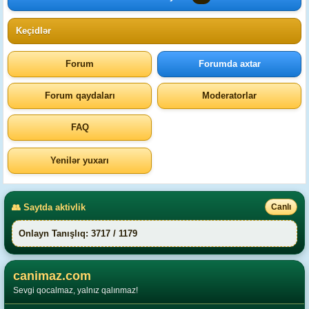
Keçidlər
Forum
Forumda axtar
Forum qaydaları
Moderatorlar
FAQ
Yenilər yuxarı
👥 Saytda aktivlik
Canlı
Onlayn Tanışlıq: 3717 / 1179
canimaz.com
Sevgi qocalmaz, yalnız qalınmaz!