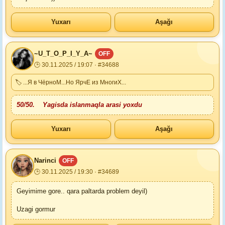
Yuxarı
Aşağı
~U_T_O_P_I_Y_A~
OFF
🕒 30.11.2025 / 19:07 · #34688
🏷 ...Я в ЧёрноМ...Но ЯрчЕ из МногиХ...
50/50. Yagisda islanmaqla arasi yoxdu
Yuxarı
Aşağı
Narinci
OFF
🕒 30.11.2025 / 19:30 · #34689
Geyimime gore.. qara paltarda problem deyil)
Uzagi gormur