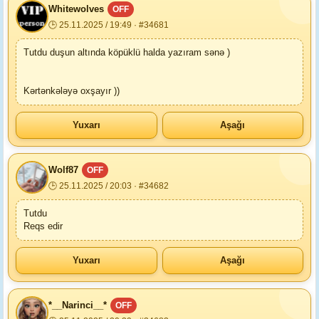
Whitewolves
OFF
🕒 25.11.2025 / 19:49 · #34681
Tutdu duşun altında köpüklü halda yazıram sənə )
Kərtənkələyə oxşayır ))
Yuxarı
Aşağı
Wolf87
OFF
🕒 25.11.2025 / 20:03 · #34682
Tutdu
Reqs edir
Yuxarı
Aşağı
*__Narinci__*
OFF