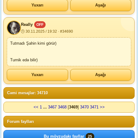
Yuxarı
Aşağı
Really
OFF
🕒 30.11.2025 / 19:32 · #34690
Tutmadı Şahin kimi görür)
Turnik edə bilir)
Yuxarı
Aşağı
Cəmi mesajlar: 34710
<<
1
...
3467
3468
[
3469
]
3470
3471
>>
Forum faylları
Bu mövzudakı fayllar
25