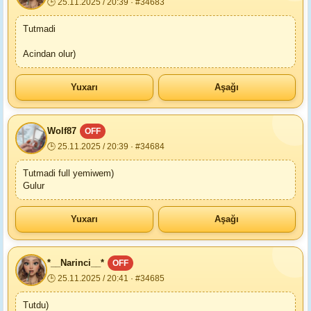
🕒 25.11.2025 / 20:39 · #34683
Tutmadi
Acindan olur)
Yuxarı
Aşağı
Wolf87
OFF
🕒 25.11.2025 / 20:39 · #34684
Tutmadi full yemiwem)
Gulur
Yuxarı
Aşağı
*__Narinci__*
OFF
🕒 25.11.2025 / 20:41 · #34685
Tutdu)