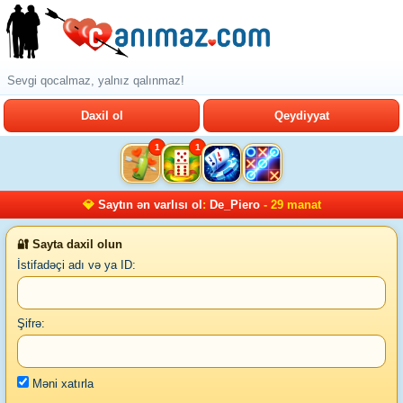
Sevgi qocalmaz, yalnız qalınmaz!
Daxil ol
Qeydiyyat
1
1
💎
Saytın ən varlısı ol
:
De_Piero
- 29 manat
🔐 Sayta daxil olun
İstifadəçi adı və ya ID:
Şifrə:
Məni xatırla