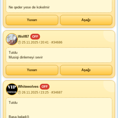
Ne qeder yese de kokelmir
Yuxarı
Aşağı
Wolf87
OFF
🕒 25.11.2025 / 20:41 · #34686
Tutdu
Musiqi dinlemeyi sevir
Yuxarı
Aşağı
Whitewolves
OFF
🕒 26.11.2025 / 23:25 · #34687
Tutdu
Başa bəladı))