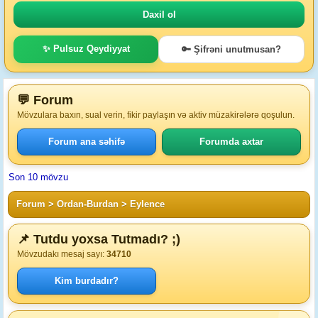
✨ Pulsuz Qeydiyyat
🔑 Şifrəni unutmusan?
💬 Forum
Mövzulara baxın, sual verin, fikir paylaşın və aktiv müzakirələrə qoşulun.
Forum ana səhifə
Forumda axtar
Son 10 mövzu
Forum
>
Ordan-Burdan
>
Eylence
📌 Tutdu yoxsa Tutmadı? ;)
Mövzudakı mesaj sayı:
34710
Kim burdadır?