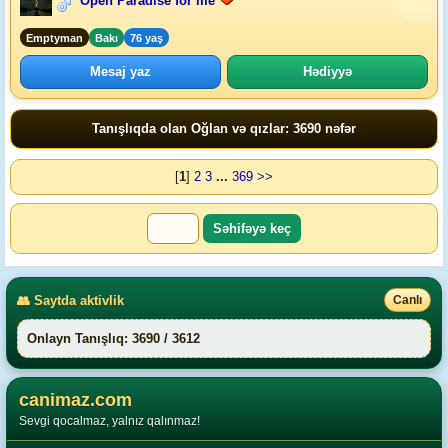
Open Paradise for me
Emptyman
Bakı
76 yaş
Mesaj yaz
Hədiyyə
Tanışlıqda olan Oğlan və qızlar: 3690 nəfər
[
1
]
2
3
...
369
>>
👥 Saytda aktivlik
Canlı
Onlayn Tanışlıq: 3690 / 3612
canimaz.com
Sevgi qocalmaz, yalnız qalınmaz!