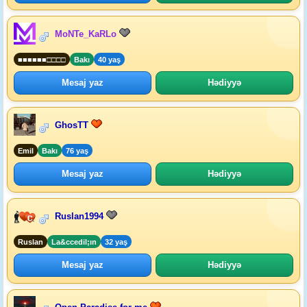
MoNTe_KaRLo
■■■■■■□□□□
Bakı
40 yaş
Mesaj yaz
Hədiyyə
GhosTT
Emil
Bakı
76 yaş
Mesaj yaz
Hədiyyə
Ruslan1994
Ruslan
La&ccedil;ın
32 yaş
Mesaj yaz
Hədiyyə