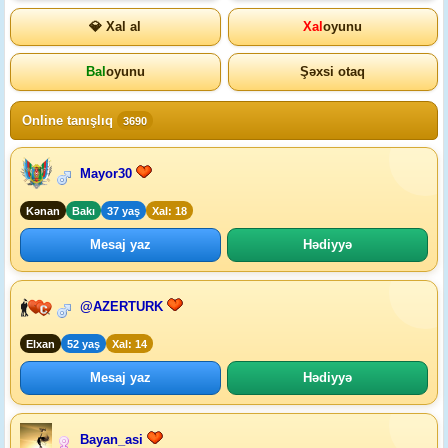
💎 Xal al
Xal
oyunu
Bal
oyunu
Şəxsi otaq
Online tanışlıq
3690
Mayor30
Kənan
Bakı
37 yaş
Xal: 18
Mesaj yaz
Hədiyyə
@AZERTURK
Elxan
52 yaş
Xal: 14
Mesaj yaz
Hədiyyə
Bayan_asi