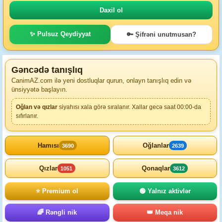
✨ Pulsuz Qeydiyyat
🔑 Şifrəni unutmusan?
Gəncədə tanışlıq
CanimAZ.com ilə yeni dostluqlar qurun, onlayn tanışlıq edin və
ünsiyyətə başlayın.
Oğlan və qızlar
siyahısı xala görə sıralanır. Xallar gecə saat 00:00-da
sıfırlanır.
Hamısı
Oğlanlar
3690
2639
Qızlar
Qonaqlar
1051
3612
⭐ Premium ol
🟢 Yalnız aktivlər
🌈 Rəngli nik
👑 Meqa nik