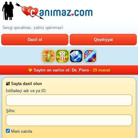
Sevgi qocalmaz, yalnız qalınmaz!
Daxil ol
Qeydiyyat
💎
Saytın ən varlısı ol
:
De_Piero
- 29 manat
🔐 Sayta daxil olun
İstifadəçi adı və ya ID:
Şifrə:
Məni xatırla