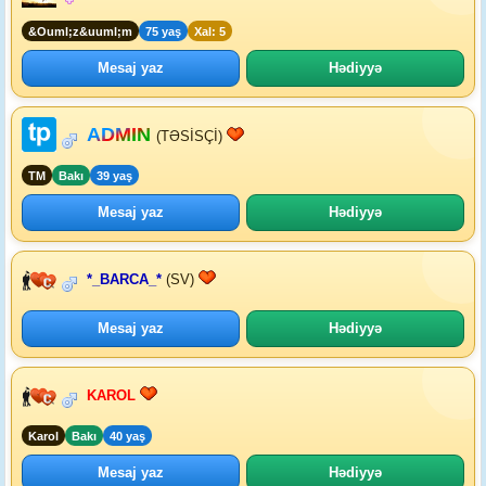
&Ouml;z&uuml;m
75 yaş
Xal: 5
Mesaj yaz
Hədiyyə
ADMIN
(TƏSİSÇİ)
TM
Bakı
39 yaş
Mesaj yaz
Hədiyyə
*_BARCA_*
(SV)
Mesaj yaz
Hədiyyə
KAROL
Karol
Bakı
40 yaş
Mesaj yaz
Hədiyyə