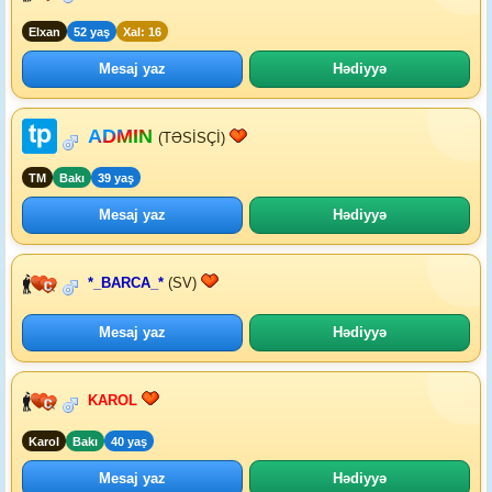
Elxan
52 yaş
Xal: 16
Mesaj yaz
Hədiyyə
ADMIN
(TƏSİSÇİ)
TM
Bakı
39 yaş
Mesaj yaz
Hədiyyə
*_BARCA_*
(SV)
Mesaj yaz
Hədiyyə
KAROL
Karol
Bakı
40 yaş
Mesaj yaz
Hədiyyə