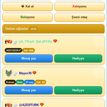
💎 Xal al
Xal
oyunu
Bal
oyunu
Şəxsi otaq
Online oğlanlar
2638
yA_TVoyA_QaLaKTiKa
ADV!SOR♐
Xal: 666
Mesaj yaz
Hədiyyə
Mayor30
Kənan
Bakı
37 yaş
Xal: 18
Mesaj yaz
Hədiyyə
@AZERTURK