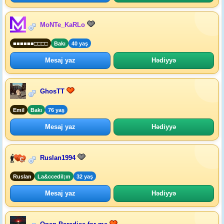
MoNTe_KaRLo
■■■■■■□□□□
Bakı
40 yaş
Mesaj yaz
Hədiyyə
GhosTT
Emil
Bakı
76 yaş
Mesaj yaz
Hədiyyə
Ruslan1994
Ruslan
La&ccedil;ın
32 yaş
Mesaj yaz
Hədiyyə