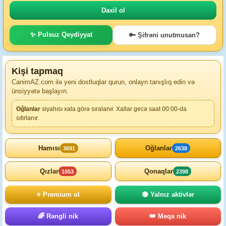
✨ Pulsuz Qeydiyyat
🔑 Şifrəni unutmusan?
Kişi tapmaq
CanimAZ.com ilə yeni dostluqlar qurun, onlayn tanışlıq edin və
ünsiyyətə başlayın.
Oğlanlar
siyahısı xala görə sıralanır. Xallar gecə saat 00:00-da
sıfırlanır.
Hamısı
Oğlanlar
3691
2638
Qızlar
Qonaqlar
1053
2398
⭐ Premium ol
🟢 Yalnız aktivlər
🌈 Rəngli nik
👑 Meqa nik