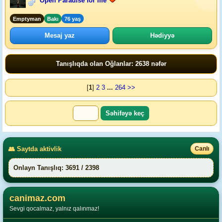
Open Paradise for me
Emptyman
Bakı
76 yaş
Mesaj yaz
Hədiyyə
Tanışlıqda olan Oğlanlar: 2638 nəfər
[
1
]
2
3
...
264
>>
👥 Saytda aktivlik
Canlı
Onlayn Tanışlıq: 3691 / 2398
canimaz.com
Sevgi qocalmaz, yalnız qalınmaz!