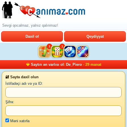
Sevgi qocalmaz, yalnız qalınmaz!
Daxil ol
Qeydiyyat
1
1
💎
Saytın ən varlısı ol
:
De_Piero
- 29 manat
🔐 Sayta daxil olun
İstifadəçi adı və ya ID:
Şifrə:
Məni xatırla