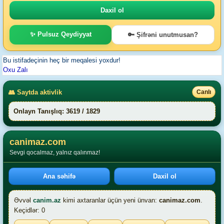
✨ Pulsuz Qeydiyyat
🔑 Şifrəni unutmusan?
Bu istifadeçinin heç bir meqalesi yoxdur!
Oxu Zalı
👥 Saytda aktivlik
Canlı
Onlayn Tanışlıq: 3619 / 1829
canimaz.com
Sevgi qocalmaz, yalnız qalınmaz!
Ana səhifə
Daxil ol
Əvvəl
canim.az
kimi axtaranlar üçün yeni ünvan:
canimaz.com
.
Keçidlər: 0