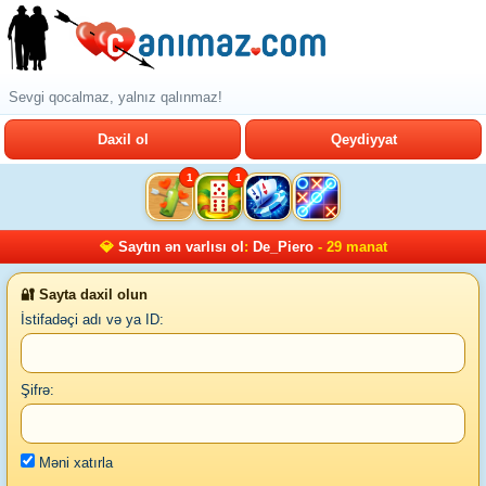
Sevgi qocalmaz, yalnız qalınmaz!
Daxil ol
Qeydiyyat
1
1
💎
Saytın ən varlısı ol
:
De_Piero
- 29 manat
🔐 Sayta daxil olun
İstifadəçi adı və ya ID:
Şifrə:
Məni xatırla