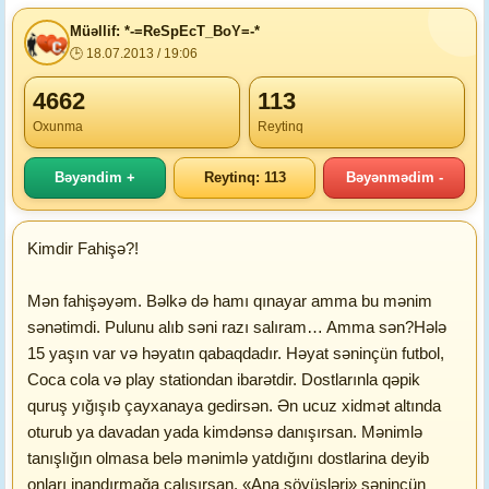
Müəllif: *-=ReSpEcT_BoY=-*
🕒 18.07.2013 / 19:06
4662
113
Oxunma
Reytinq
Bəyəndim +
Reytinq: 113
Bəyənmədim -
Kimdir Fahişə?!
Mən fahişəyəm. Bəlkə də hamı qınayar amma bu mənim
sənətimdi. Pulunu alıb səni razı salıram… Amma sən?Hələ
15 yaşın var və həyatın qabaqdadır. Həyat səninçün futbol,
Coca cola və play stationdan ibarətdir. Dostlarınla qəpik
quruş yığışıb çayxanaya gedirsən. Ən ucuz xidmət altında
oturub ya davadan yada kimdənsə danışırsan. Mənimlə
tanışlığın olmasa belə mənimlə yatdığını dostlarina deyib
onları inandırmağa çalışırsan. «Ana söyüşləri» səninçün