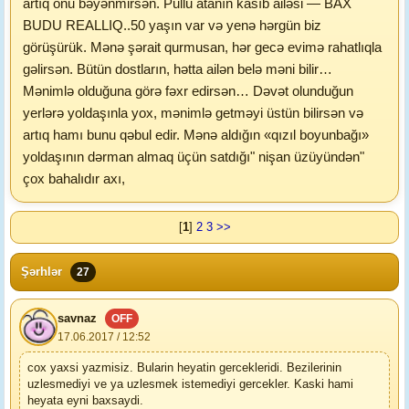
artıq onu bəyənmirsən. Pullu atanın kasıb ailəsi — BAX
BUDU REALLIQ..50 yaşın var və yenə hərgün biz
görüşürük. Mənə şərait qurmusan, hər gecə evimə rahatlıqla
gəlirsən. Bütün dostların, hətta ailən belə məni bilir…
Mənimlə olduğuna görə fəxr edirsən… Dəvət olunduğun
yerlərə yoldaşınla yox, mənimlə getməyi üstün bilirsən və
artıq hamı bunu qəbul edir. Mənə aldığın «qızıl boyunbağı»
yoldaşının dərman almaq üçün satdığı" nişan üzüyündən"
çox bahalıdır axı,
[
1
]
2
3
>>
Şərhlər
27
savnaz
OFF
17.06.2017 / 12:52
cox yaxsi yazmisiz. Bularin heyatin gercekleridi. Bezilerinin
uzlesmediyi ve ya uzlesmek istemediyi gercekler. Kaski hami
heyata eyni baxsaydi.