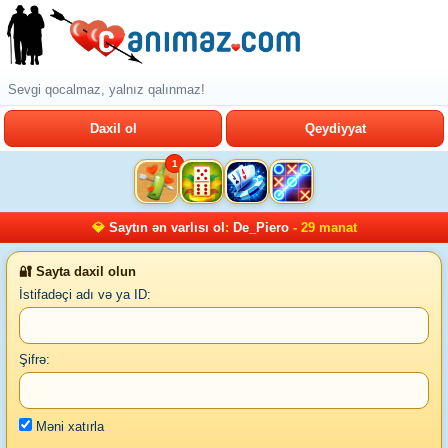
Sevgi qocalmaz, yalnız qalınmaz!
Daxil ol
Qeydiyyat
1
💎
Saytın ən varlısı ol
:
De_Piero
- 29 manat
🔐 Sayta daxil olun
İstifadəçi adı və ya ID:
Şifrə:
Məni xatırla