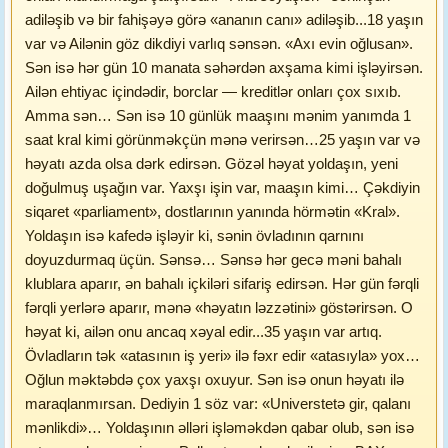
adiləşib və bir fahişəyə görə «ananın canı» adiləşib...18 yaşın
var və Ailənin göz dikdiyi varlıq sənsən. «Axı evin oğlusan».
Sən isə hər gün 10 manata səhərdən axşama kimi işləyirsən.
Ailən ehtiyac içindədir, borclar — kreditlər onları çox sıxıb.
Amma sən… Sən isə 10 günlük maaşını mənim yanımda 1
saat kral kimi görünməkçün mənə verirsən…25 yaşın var və
həyatı azda olsa dərk edirsən. Gözəl həyat yoldaşın, yeni
doğulmuş uşağın var. Yaxşı işin var, maaşın kimi… Çəkdiyin
siqaret «parliament», dostlarının yanında hörmətin «Kral».
Yoldaşın isə kafedə işləyir ki, sənin övladının qarnını
doyuzdurmaq üçün. Sənsə… Sənsə hər gecə məni bahalı
klublara aparır, ən bahalı içkiləri sifariş edirsən. Hər gün fərqli
fərqli yerlərə aparır, mənə «həyatın ləzzətini» göstərirsən. O
həyat ki, ailən onu ancaq xəyal edir...35 yaşın var artıq.
Övladların tək «atasının iş yeri» ilə fəxr edir «atasıyla» yox…
Oğlun məktəbdə çox yaxşı oxuyur. Sən isə onun həyatı ilə
maraqlanmırsan. Dediyin 1 söz var: «Universtetə gir, qalanı
mənlikdi»… Yoldaşının əlləri işləməkdən qabar olub, sən isə