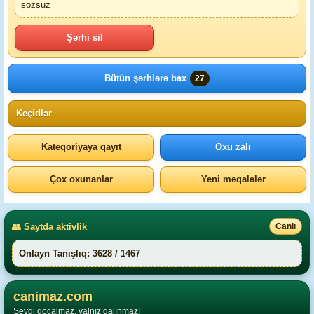
sozsuz
Şərhi sil
Bütün şərhlərə bax
27
Keçidlər
Kateqoriyaya qayıt
Oxu zalı
Çox oxunanlar
Yeni məqalələr
👥 Saytda aktivlik
Canlı
Onlayn Tanışlıq: 3628 / 1467
canimaz.com
Sevgi qocalmaz, yalnız qalınmaz!