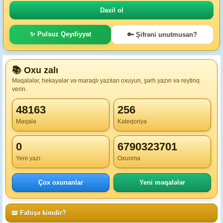
✨ Pulsuz Qeydiyyat
🔑 Şifrəni unutmusan?
📚 Oxu zalı
Məqalələr, hekayələr və maraqlı yazıları oxuyun, şərh yazın və reytinq
verin.
48163
256
Məqalə
Kateqoriya
0
6790323701
Yeni yazı
Oxunma
Çox oxunanlar
Yeni məqalələr
📖 Fahişə kimdir?