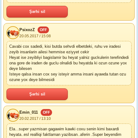
Şərhi sil
PsixozZ
OFF
20.05.2017 / 15:08
Cavabi cox sadedi, kisi butda sehvdi elbetdeki, ruhu ve iradesi
zeyib insanlarin ailesi hemmise eziyyet cekir
Heyat ise zeyibliyi bagislamir bu heyat yalniz guckulerin terefindedi
ona gore de iraden de guclu olnalidi bu heyatda ki ozun ozune yox
deye bilesen
Isteye qalsa insan cox sey isteyir amma insani ayawda tutan ozu
ozune yox deye bilmesidi
Şərhi sil
Emin_011
OFF
20.02.2017 / 13:10
Ela...super yazmisan gagawim kawki coxu senin kimi baxardi
heyata..esl realliqi faktlarnan yazibsan..aferin .Super beyendim