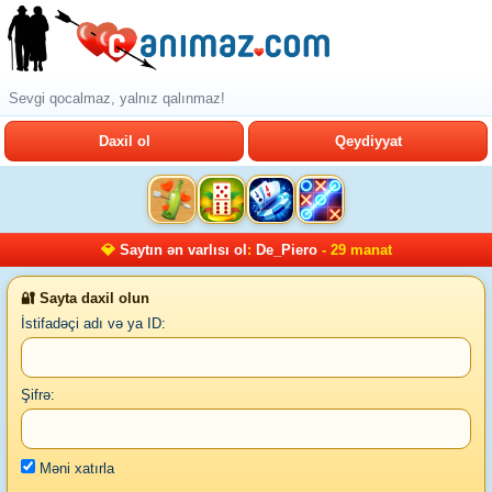
Sevgi qocalmaz, yalnız qalınmaz!
Daxil ol
Qeydiyyat
💎
Saytın ən varlısı ol
:
De_Piero
- 29 manat
🔐 Sayta daxil olun
İstifadəçi adı və ya ID:
Şifrə:
Məni xatırla