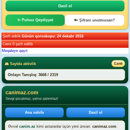
✨ Pulsuz Qeydiyyat
🔑 Şifrəni unutmusan?
Şerh edirik:
Günün qoroskopu: 24 dekabr 2016
Cemi 0 şerh edilib
Meqaleye qayıt
👥 Saytda aktivlik
Canlı
Onlayn Tanışlıq: 3668 / 2319
canimaz.com
Sevgi qocalmaz, yalnız qalınmaz!
Ana səhifə
Daxil ol
Əvvəl
canim.az
kimi axtaranlar üçün yeni ünvan:
canimaz.com
.