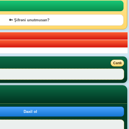
🔑 Şifrəni unutmusan?
Canlı
Daxil ol