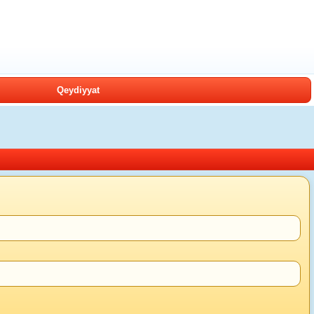
Qeydiyyat