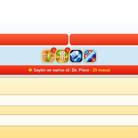
1
1
💎
Saytın ən varlısı ol
:
De_Piero
- 29 manat