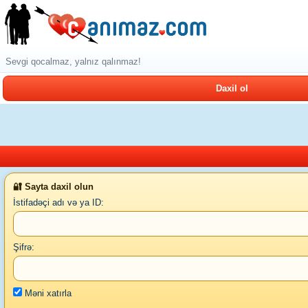
Sevgi qocalmaz, yalnız qalınmaz!
Daxil ol
🔐 Sayta daxil olun
İstifadəçi adı və ya ID:
Şifrə:
Məni xatırla