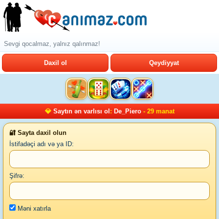
Sevgi qocalmaz, yalnız qalınmaz!
Daxil ol
Qeydiyyat
💎
Saytın ən varlısı ol
:
De_Piero
- 29 manat
🔐 Sayta daxil olun
İstifadəçi adı və ya ID:
Şifrə:
Məni xatırla