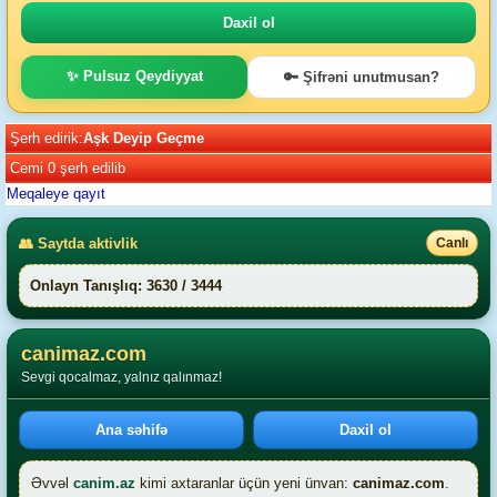
✨ Pulsuz Qeydiyyat
🔑 Şifrəni unutmusan?
Şerh edirik:
Aşk Deyip Geçme
Cemi 0 şerh edilib
Meqaleye qayıt
👥 Saytda aktivlik
Canlı
Onlayn Tanışlıq: 3630 / 3444
canimaz.com
Sevgi qocalmaz, yalnız qalınmaz!
Ana səhifə
Daxil ol
Əvvəl
canim.az
kimi axtaranlar üçün yeni ünvan:
canimaz.com
.