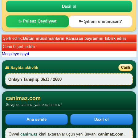
✨ Pulsuz Qeydiyyat
🔑 Şifrəni unutmusan?
Şerh edirik:
Bütün müsəlmanların Ramazan bayramını təbrik edirə
Cemi 0 şerh edilib
Meqaleye qayıt
👥 Saytda aktivlik
Canlı
Onlayn Tanışlıq: 3633 / 2680
canimaz.com
Sevgi qocalmaz, yalnız qalınmaz!
Ana səhifə
Daxil ol
Əvvəl
canim.az
kimi axtaranlar üçün yeni ünvan:
canimaz.com
.