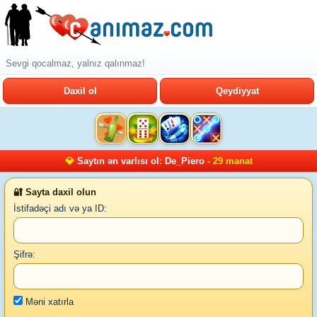
Sevgi qocalmaz, yalnız qalınmaz!
Daxil ol
Qeydiyyat
💎
Saytın ən varlısı ol
:
De_Piero
- 29 manat
🔐 Sayta daxil olun
İstifadəçi adı və ya ID:
Şifrə:
Məni xatırla