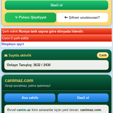
✨ Pulsuz Qeydiyyat
🔑 Şifrəni unutmusan?
Şerh edirik:
Rusiya tank sayına görə dünyada liderdir.
Cemi 0 şerh edilib
Meqaleye qayıt
👥 Saytda aktivlik
Canlı
Onlayn Tanışlıq: 3632 / 2430
canimaz.com
Sevgi qocalmaz, yalnız qalınmaz!
Ana səhifə
Daxil ol
Əvvəl
canim.az
kimi axtaranlar üçün yeni ünvan:
canimaz.com
.