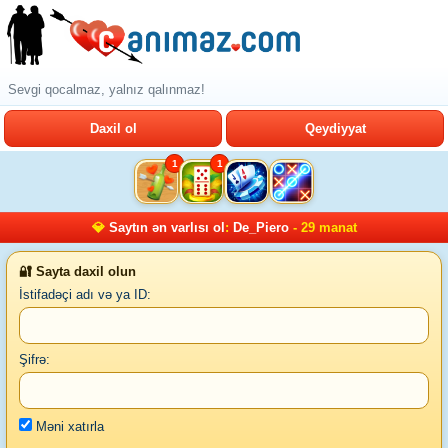
Sevgi qocalmaz, yalnız qalınmaz!
Daxil ol
Qeydiyyat
1
1
💎
Saytın ən varlısı ol
:
De_Piero
- 29 manat
🔐 Sayta daxil olun
İstifadəçi adı və ya ID:
Şifrə:
Məni xatırla