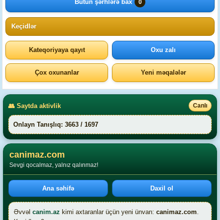
Bütün şərhlərə bax
0
Keçidlər
Kateqoriyaya qayıt
Oxu zalı
Çox oxunanlar
Yeni məqalələr
👥 Saytda aktivlik
Canlı
Onlayn Tanışlıq: 3663 / 1697
canimaz.com
Sevgi qocalmaz, yalnız qalınmaz!
Ana səhifə
Daxil ol
Əvvəl
canim.az
kimi axtaranlar üçün yeni ünvan:
canimaz.com
.