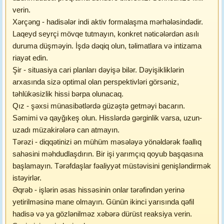
verin.
Xərçəng - hadisələr indi aktiv formalaşma mərhələsindədir.
Laqeyd seyrçi mövqe tutmayın, konkret nəticələrdən asılı
duruma düşməyin. İşdə dəqiq olun, təlimatlara və intizama
riayət edin.
Şir - situasiya cari planları dəyişə bilər. Dəyişikliklərin
arxasında sizə optimal olan perspektivləri görsəniz,
təhlükəsizlik hissi bərpa olunacaq.
Qız - şəxsi münasibətlərdə güzəştə getməyi bacarın.
Səmimi və qayğıkeş olun. Hisslərdə gərginlik varsa, uzun-
uzadı müzakirələrə can atmayın.
Tərəzi - diqqətinizi ən mühüm məsələyə yönəldərək fəallıq
sahəsini məhdudlaşdırın. Bir işi yarımçıq qoyub başqasına
başlamayın. Tərəfdaşlar fəaliyyət müstəvisini genişləndirmək
istəyirlər.
Əqrəb - işlərin əsas hissəsinin onlar tərəfindən yerinə
yetirilməsinə mane olmayın. Günün ikinci yarısında qəfil
hadisə və ya gözlənilməz xəbərə dürüst reaksiya verin.