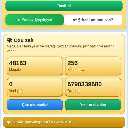
✨ Pulsuz Qeydiyyat
🔑 Şifrəni unutmusan?
📚 Oxu zalı
Məqalələr, hekayələr və maraqlı yazıları oxuyun, şərh yazın və reytinq
verin.
48163
256
Məqalə
Kateqoriya
0
6790339680
Yeni yazı
Oxunma
Çox oxunanlar
Yeni məqalələr
📖 Günün qoroskopu: 07 dekabr 2016