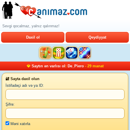
Sevgi qocalmaz, yalnız qalınmaz!
Daxil ol
Qeydiyyat
💎
Saytın ən varlısı ol
:
De_Piero
- 29 manat
🔐 Sayta daxil olun
İstifadəçi adı və ya ID:
Şifrə:
Məni xatırla