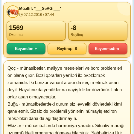
Müəllif: *___SeVGi___*
🕒 07.12.2016 / 07:44
1569
-8
Oxunma
Reytinq
Bəyəndim +
Reytinq: -8
Bəyənmədim -
Qoç - münasibətlər, maliyyə məsələləri və borc problemləri
ön plana çıxır. Bəzi qərarları yeniləri ilə əvəzləmək
zamanıdır. İki bənzər variant arasında seçim etmək asan
deyil. Həyatınızda yeniliklər və dəyişikliklər dövrüdür. Lakin
onlar asan olmayacaqlar.
Buğa - münasibətlərdəki durum sizi əvvəlki dövlərdəki kimi
qane etmir. Sizsiz də problemli yönlərini nümayiş etdirən
məsələləri daha da ağırlaşdırmayın.
Əkizlər - münasibətlərdə harmoniya yaradın. Situativ marağı
uzunmüddətli proqrama döndərə bilərsiniz. Səhhətinizə fikir