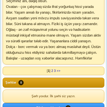
Seçiminiz ani, dəqiq olsun.
Oxatan - çox çalışmaq sizdə ifrat yorğunluq hissi yarada
bilər. Yaşam arealı ilə yanaşı, fikirlərinizdə nizam yaradın.
Axşam saatları yeni mövzu impuls səviyyəsində təkan verə
bilər. Süni təkana əl atmayın. Fiziki iş üçün yaxşı zamandır.
Oğlaq - ən zəif müqavimət yolunu seçin və hadisələrin
müstəqil inkişaf etməsinə mane olmayın. Yaşam sizdən aktiv
və sürətli qərarlar tələb edir. Yaşananlara ciddi yanaşın.
Dolça - borc vermək və ya borc almaq məsləhət deyil. Üstün
olduğunuzu hiss etdiyiniz sahələrdə təkmilləşməyə çalışın.
Balıqlar - uzaqdan xoş xəbərlər alacaqsınız. Həmfikirlər
[
1
]
2
3
>>
Şərhlər
0
Şərh yoxdur. İlk şərhi siz yazın.