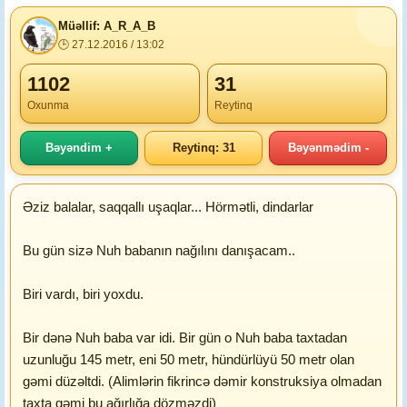
Müəllif: A_R_A_B
🕒 27.12.2016 / 13:02
1102
31
Oxunma
Reytinq
Bəyəndim +
Reytinq: 31
Bəyənmədim -
Əziz balalar, saqqallı uşaqlar... Hörmətli, dindarlar
Bu gün sizə Nuh babanın nağılını danışacam..
Biri vardı, biri yoxdu.
Bir dənə Nuh baba var idi. Bir gün o Nuh baba taxtadan
uzunluğu 145 metr, eni 50 metr, hündürlüyü 50 metr olan
gəmi düzəltdi. (Alimlərin fikrincə dəmir konstruksiya olmadan
taxta gəmi bu ağırlığa dözməzdi)