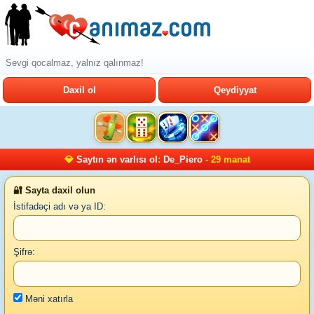
Sevgi qocalmaz, yalnız qalınmaz!
Daxil ol
Qeydiyyat
💎
Saytın ən varlısı ol
:
De_Piero
- 29 manat
🔐 Sayta daxil olun
İstifadəçi adı və ya ID:
Şifrə:
Məni xatırla