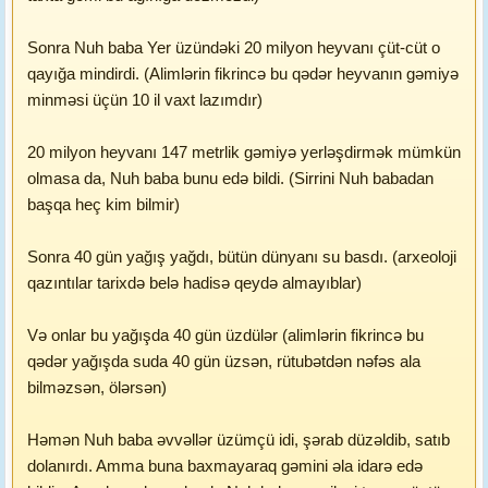
Sonra Nuh baba Yer üzündəki 20 milyon heyvanı çüt-cüt o
qayığa mindirdi. (Alimlərin fikrincə bu qədər heyvanın gəmiyə
minməsi üçün 10 il vaxt lazımdır)
20 milyon heyvanı 147 metrlik gəmiyə yerləşdirmək mümkün
olmasa da, Nuh baba bunu edə bildi. (Sirrini Nuh babadan
başqa heç kim bilmir)
Sonra 40 gün yağış yağdı, bütün dünyanı su basdı. (arxeoloji
qazıntılar tarixdə belə hadisə qeydə almayıblar)
Və onlar bu yağışda 40 gün üzdülər (alimlərin fikrincə bu
qədər yağışda suda 40 gün üzsən, rütubətdən nəfəs ala
bilməzsən, ölərsən)
Həmən Nuh baba əvvəllər üzümçü idi, şərab düzəldib, satıb
dolanırdı. Amma buna baxmayaraq gəmini əla idarə edə