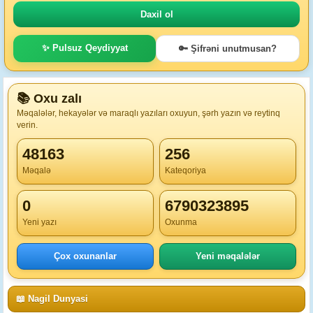
✨ Pulsuz Qeydiyyat
🔑 Şifrəni unutmusan?
📚 Oxu zalı
Məqalələr, hekayələr və maraqlı yazıları oxuyun, şərh yazın və reytinq
verin.
48163
256
Məqalə
Kateqoriya
0
6790323895
Yeni yazı
Oxunma
Çox oxunanlar
Yeni məqalələr
📖 Nagil Dunyasi