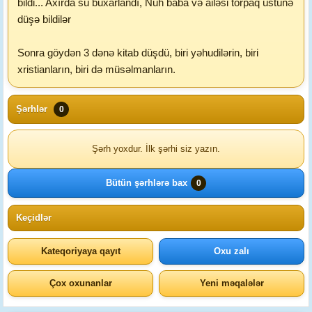
bildi... Axırda su buxarlandı, Nuh baba və ailəsi torpaq üstünə
düşə bildilər
Sonra göydən 3 dənə kitab düşdü, biri yəhudilərin, biri
xristianların, biri də müsəlmanların.
Şərhlər
0
Şərh yoxdur. İlk şərhi siz yazın.
Bütün şərhlərə bax
0
Keçidlər
Kateqoriyaya qayıt
Oxu zalı
Çox oxunanlar
Yeni məqalələr