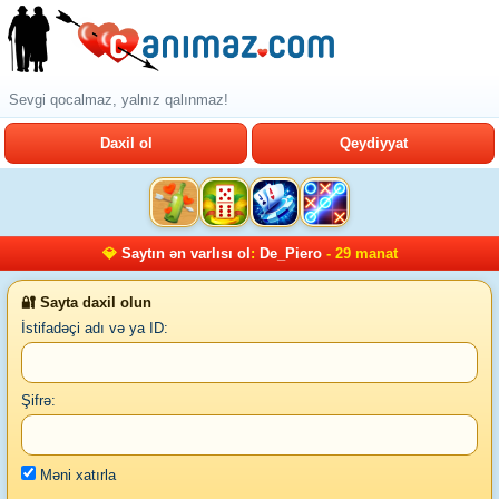
Sevgi qocalmaz, yalnız qalınmaz!
Daxil ol
Qeydiyyat
💎
Saytın ən varlısı ol
:
De_Piero
- 29 manat
🔐 Sayta daxil olun
İstifadəçi adı və ya ID:
Şifrə:
Məni xatırla