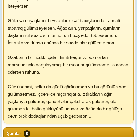
istəyərsən.
Gülərsən uşaqların, heyvanların saf baxışlarında cənnəti
taparaq gülümsəyərsən. Ağacların, yarpaqların, qumların
daşların ruhsuz cisimlərinə ruh bəxş edər təbəssümün.
İnsanlıq və dünya önündə bir səcdə olar gülümsəmən.
Əzabların bir həddə çatar, limiti keçər və sən onları
məmnunluqla qarşılayaraq, bir məsum gülümsəmə ilə qonaq
edərsən ruhuna.
Güclüsənmi, bəlkə də güclü görünərsən və bu görüntün səni
gülümsətməz, içdən-içə hıçqırıqlarla, iztirabların ağır
yaşlarıyla güldürər, qəhqəhələr çəkdirərək güldürər, elə
gülərsən ki, hətta güldüyünü unudar və özün də bir gülüşə
çevrilərək dodaqlarından uçub gedərsən...
Şərhlər
0