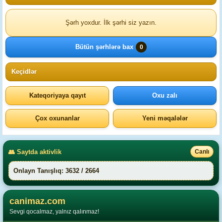
Şərh yoxdur. İlk şərhi siz yazın.
Bütün şərhlərə bax
0
Keçidlər
Kateqoriyaya qayıt
Oxu zalı
Çox oxunanlar
Yeni məqalələr
👥 Saytda aktivlik
Canlı
Onlayn Tanışlıq: 3632 / 2664
canimaz.com
Sevgi qocalmaz, yalnız qalınmaz!