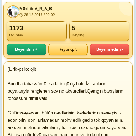
Müəllif: A_R_A_B
🕒 28.12.2016 / 09:02
1173
5
Oxunma
Reytinq
Bəyəndim +
Reytinq: 5
Bəyənmədim -
(Lirik-psixoloji)
Buddha təbəssümü: kədərin gülüş halı. İztirabların
boyalarıyla rənglənən sevinc akvarelləri.Qəmgin baxışların
təbəssüm ritmli valsı.
Gülümsəyərsən, bütün dərdlərinin, kədərlərinin sənə pislik
edənlərin, səni anlamadan məhv edib gedib tək qoyanların,
arzularını əlindən alanların, hər kəsin üzünə gülümsəyərsən.
Bir uşaq gördüyündə sarılmaq, onun yerində olmaq