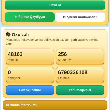
✨ Pulsuz Qeydiyyat
🔑 Şifrəni unutmusan?
📚 Oxu zalı
Məqalələr, hekayələr və maraqlı yazıları oxuyun, şərh yazın və reytinq
verin.
48163
256
Məqalə
Kateqoriya
0
6790326108
Yeni yazı
Oxunma
Çox oxunanlar
Yeni məqalələr
📖 Budda tebessumu