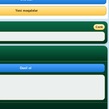
Yeni məqalələr
Canlı
Daxil ol