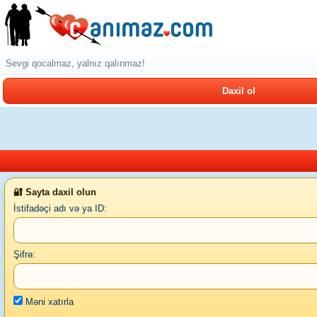
Sevgi qocalmaz, yalnız qalınmaz!
Daxil ol
🔐 Sayta daxil olun
İstifadəçi adı və ya ID:
Şifrə:
Məni xatırla