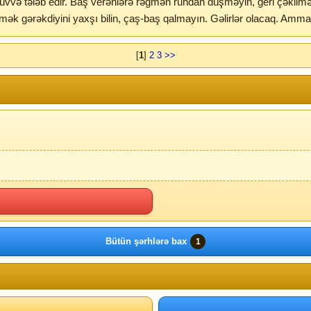
ük qüvvə tələb edir. Baş verənlərə rəğmən ruhdan düşməyin, geri çəki
mək gərəkdiyini yaxşı bilin, çaş-baş qalmayın. Gəlirlər olacaq. Amma 
[
1
]
2
3
>>
Bütün şərhlərə bax
1