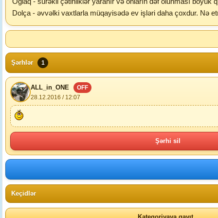
Oğlaq - sürəkli çətinliklər yaranır və onların dəf olunması böy
Dolça - əvvəlki vaxtlarla müqayisədə ev işləri daha çoxdur. Nə et
Şərhlər
1
ALL_in_ONE
OFF
28.12.2016 / 12:07
Şərhi sil
Keçidlər
Kateqoriyaya qayıt