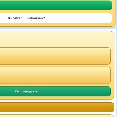
🔑 Şifrəni unutmusan?
Yeni məqalələr