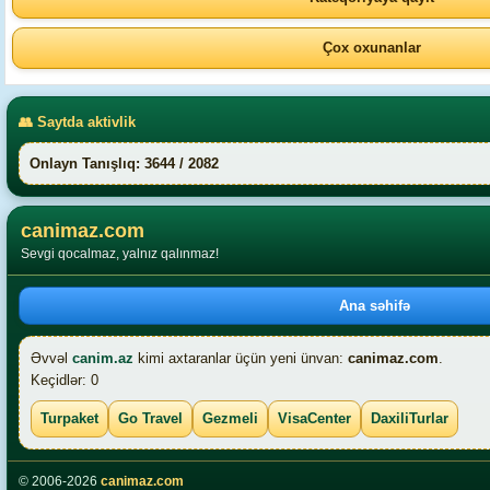
Çox oxunanlar
👥 Saytda aktivlik
Onlayn Tanışlıq: 3644 / 2082
canimaz.com
Sevgi qocalmaz, yalnız qalınmaz!
Ana səhifə
Əvvəl
canim.az
kimi axtaranlar üçün yeni ünvan:
canimaz.com
.
Keçidlər: 0
Turpaket
Go Travel
Gezmeli
VisaCenter
DaxiliTurlar
© 2006-2026
canimaz.com