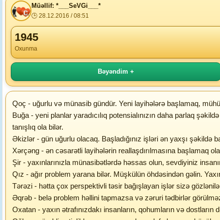
Müəllif: *___SeVGi___*
🕒 28.12.2016 / 08:51
1945
Oxunma
Bəyəndim +
Qoç - uğurlu və münasib gündür. Yeni layihələrə başlamaq, mühüm d
Buğa - yeni planlar yaradıcılıq potensialınızın daha parlaq şəkil
tanışlıq ola bilər.
Əkizlər - gün uğurlu olacaq. Başladığınız işləri ən yaxşı şəkild
Xərçəng - ən cəsarətli layihələrin reallaşdırılmasına başlamaq o
Şir - yaxınlarınızla münasibətlərdə həssas olun, sevdiyiniz insanı
Qız - ağır problem yarana bilər. Müşkülün öhdəsindən gəlin. Yaxın 
Tərəzi - hətta çox perspektivli təsir bağışlayan işlər sizə gözləni
Əqrəb - belə problem həllini tapmazsa və zəruri tədbirlər görülmə
Oxatan - yaxın ətrafınızdakı insanların, qohumların və dostların d