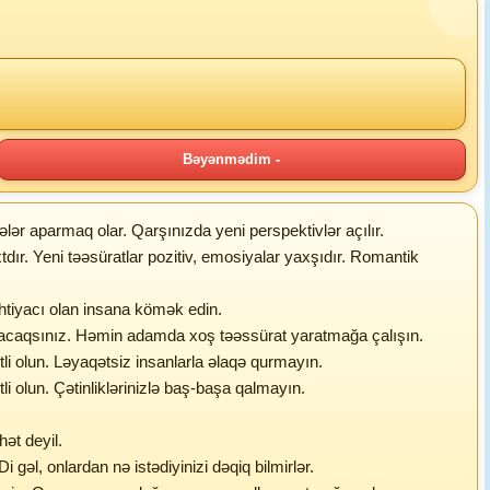
Bəyənmədim -
lər aparmaq olar. Qarşınızda yeni perspektivlər açılır.
dır. Yeni təəsüratlar pozitiv, emosiyalar yaxşıdır. Romantik
ehtiyacı olan insana kömək edin.
ılaşacaqsınız. Həmin adamda xoş təəssürat yaratmağa çalışın.
tli olun. Ləyaqətsiz insanlarla əlaqə qurmayın.
li olun. Çətinliklərinizlə baş-başa qalmayın.
ət deyil.
gəl, onlardan nə istədiyinizi dəqiq bilmirlər.