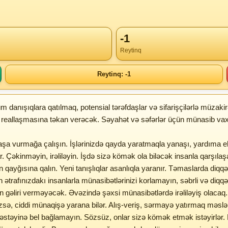
-1
Reytinq
Reytinq: -1
anışıqlara qatılmaq, potensial tərəfdaşlar və sifarişçilərlə müzakirə
də reallaşmasına təkan verəcək. Səyahət və səfərlər üçün münasib vaxt
ə başa vurmağa çalışın. İşlərinizdə qayda yaratmaqla yanaşı, yardıma 
lar. Çəkinməyin, irəliləyin. İşdə sizə kömək ola biləcək insanla qarş
n qayğısına qalın. Yeni tanışlıqlar asanlıqla yaranır. Təmaslarda diqqə
ətrafınızdakı insanlarla münasibətlərinizi korlamayın, səbrli və diqqət
lən gəliri verməyəcək. Əvəzində şəxsi münasibətlərdə irəliləyiş olacaq.
zsə, ciddi münaqişə yarana bilər. Alış-veriş, sərmayə yatırmaq məsləh
əstəyinə bel bağlamayın. Sözsüz, onlar sizə kömək etmək istəyirlər. Di 