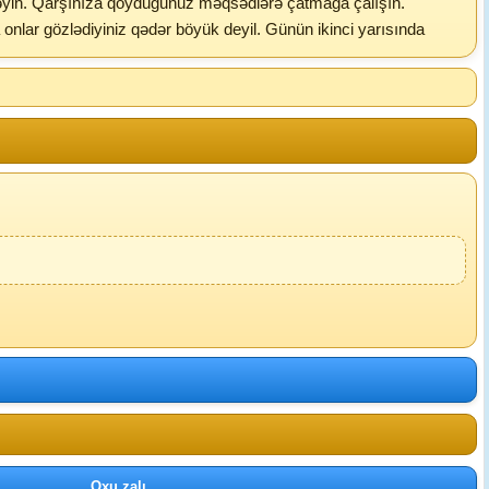
lməyin. Qarşınıza qoyduğunuz məqsədlərə çatmağa çalışın.
onlar gözlədiyiniz qədər böyük deyil. Günün ikinci yarısında
Oxu zalı