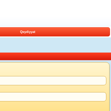
Qeydiyyat