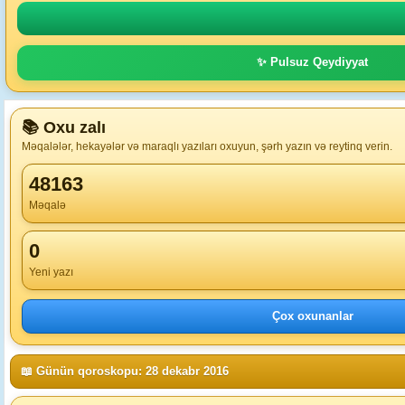
✨ Pulsuz Qeydiyyat
📚 Oxu zalı
Məqalələr, hekayələr və maraqlı yazıları oxuyun, şərh yazın və reytinq verin.
48163
Məqalə
0
Yeni yazı
Çox oxunanlar
📖 Günün qoroskopu: 28 dekabr 2016