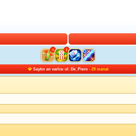
1
1
💎
Saytın ən varlısı ol
:
De_Piero
- 29 manat