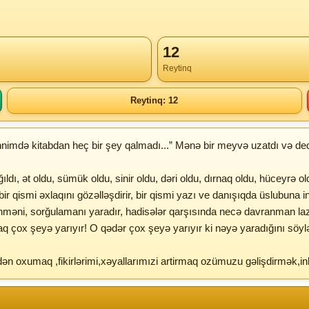
12
Reytinq
Reytinq: 12
imdə kitabdan heç bir şey qalmadı...” Mənə bir meyvə uzatdı və dedi
, ət oldu, sümük oldu, sinir oldu, dəri oldu, dırnaq oldu, hüceyrə ol
, bir qismi əxlaqını gözəlləşdirir, bir qismi yazı ve danışıqda üslubuna i
 düşünməni, sorğulamanı yaradır, hadisələr qarşısında necə davranman 
çox şeyə yarıyır! O qədər çox şeyə yarıyır ki nəyə yaradığını söyləmə
dən oxumaq ,fikirlərimi,xəyallarımızi artirmaq ozümuzu gəlişdirmək,in