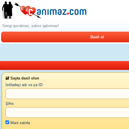
Sevgi qocalmaz, yalnız qalınmaz!
Daxil ol
🔐 Sayta daxil olun
İstifadəçi adı və ya ID:
Şifrə:
Məni xatırla