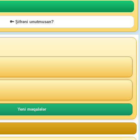
🔑 Şifrəni unutmusan?
Yeni məqalələr