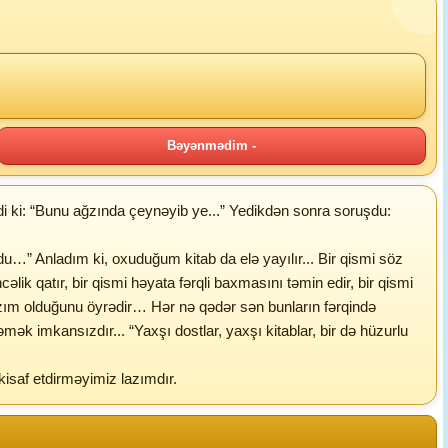
Bəyənmədim -
 ki: “Bunu ağzında çeynəyib ye...” Yedikdən sonra soruşdu:
du…” Anladım ki, oxuduğum kitab da elə yayılır... Bir qismi söz
ncəlik qatır, bir qismi həyata fərqli baxmasını təmin edir, bir qismi
lazım olduğunu öyrədir… Hər nə qədər sən bunların fərqində
k imkansızdır... “Yaxşı dostlar, yaxşı kitablar, bir də hüzurlu
kisaf etdirməyimiz lazımdır.