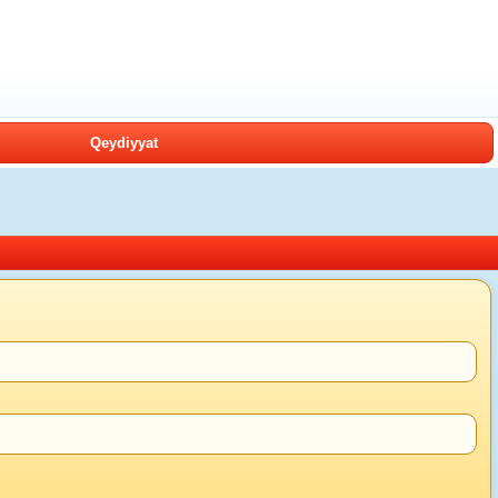
Qeydiyyat