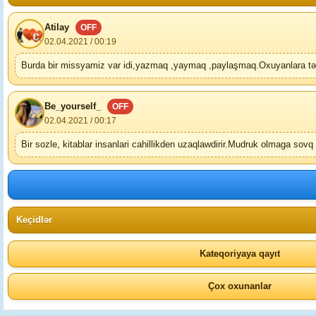
Atilay
OFF
02.04.2021 / 00:19
Burda bir missyamiz var idi,yazmaq ,yaymaq ,paylaşmaq.Oxuyanlara təş
Be_yourself_
OFF
02.04.2021 / 00:17
Bir sozle, kitablar insanlari cahillikden uzaqlawdirir.Mudruk olmaga sovq 
Keçidlər
Kateqoriyaya qayıt
Çox oxunanlar