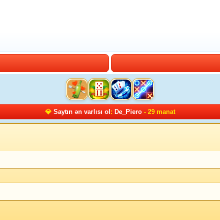
💎
Saytın ən varlısı ol
:
De_Piero
- 29 manat