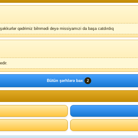
əkkurlər qədrimiz bilnmədi deyə missiyamızi da başa catdırdıq
edir.
Bütün şərhlərə bax
2