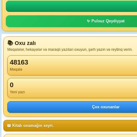
✨ Pulsuz Qeydiyyat
📚 Oxu zalı
Məqalələr, hekayələr və maraqlı yazıları oxuyun, şərh yazın və reytinq verin.
48163
Məqalə
0
Yeni yazı
Çox oxunanlar
📖 Kitab oxumağin xeyri.