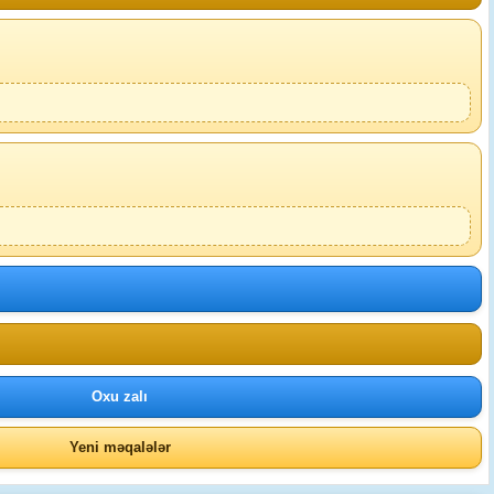
Oxu zalı
Yeni məqalələr