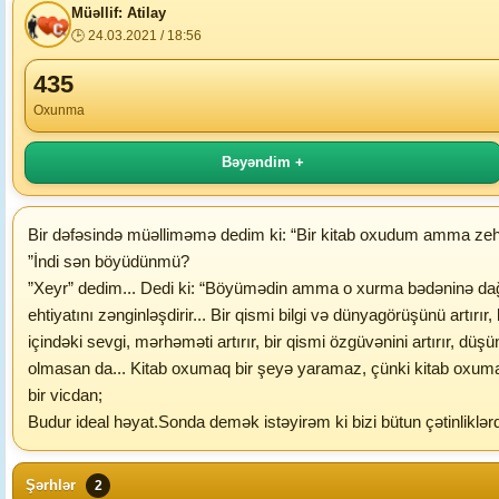
Müəllif: Atilay
🕒 24.03.2021 / 18:56
435
Oxunma
Bəyəndim +
Bir dəfəsində müəlliməmə dedim ki: “Bir kitab oxudum amma zehn
”İndi sən böyüdünmü?
”Xeyr” dedim... Dedi ki: “Böyümədin amma o xurma bədəninə dağıldı
ehtiyatını zənginləşdirir... Bir qismi bilgi və dünyagörüşünü artırır
içindəki sevgi, mərhəməti artırır, bir qismi özgüvənini artırır,
olmasan da... Kitab oxumaq bir şeyə yaramaz, çünki kitab oxumaq 
bir vicdan;
Budur ideal həyat.Sonda demək istəyirəm ki bizi bütun çətinliklər
Şərhlər
2