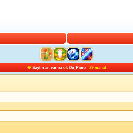
💎
Saytın ən varlısı ol
:
De_Piero
- 29 manat