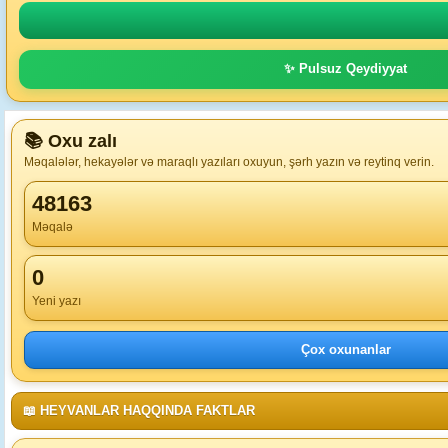
✨ Pulsuz Qeydiyyat
📚 Oxu zalı
Məqalələr, hekayələr və maraqlı yazıları oxuyun, şərh yazın və reytinq verin.
48163
Məqalə
0
Yeni yazı
Çox oxunanlar
📖 HEYVANLAR HAQQINDA FAKTLAR