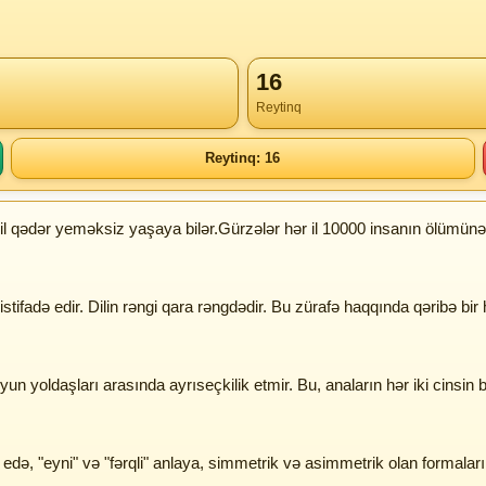
16
Reytinq
Reytinq: 16
r iki il qədər yeməksiz yaşaya bilər.Gürzələr hər il 10000 insanın ölümün
stifadə edir. Dilin rəngi qara rəngdədir. Bu zürafə haqqında qəribə bir 
ə oyun yoldaşları arasında ayrıseçkilik etmir. Bu, anaların hər iki cinsin
f edə, "eyni" və "fərqli" anlaya, simmetrik və asimmetrik olan formaları f