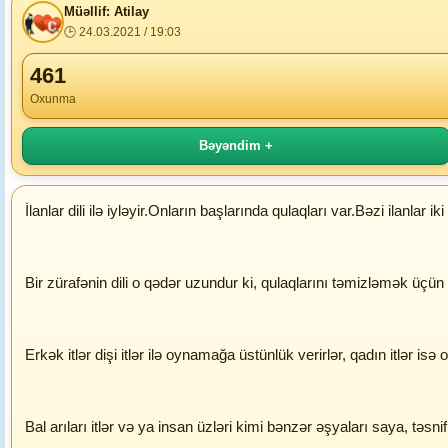
Müəllif: Atilay
🕒 24.03.2021 / 19:03
461
Oxunma
Bəyəndim +
İlanlar dili ilə iyləyir.Onların başlarında qulaqları var.Bəzi ilanla
Bir zürafənin dili o qədər uzundur ki, qulaqlarını təmizləmək üçün i
Erkək itlər dişi itlər ilə oynamağa üstünlük verirlər, qadın itlər is
Bal arıları itlər və ya insan üzləri kimi bənzər əşyaları saya, təsni