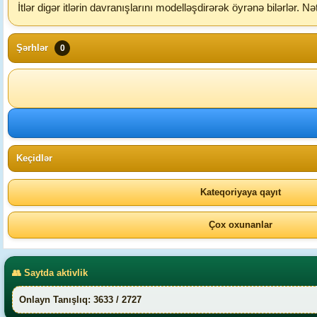
İtlər digər itlərin davranışlarını modelləşdirərək öyrənə bilərlər. Nə
Şərhlər
0
Keçidlər
Kateqoriyaya qayıt
Çox oxunanlar
👥 Saytda aktivlik
Onlayn Tanışlıq: 3633 / 2727