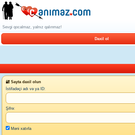
Sevgi qocalmaz, yalnız qalınmaz!
Daxil ol
🔐 Sayta daxil olun
İstifadəçi adı və ya ID:
Şifrə:
Məni xatırla