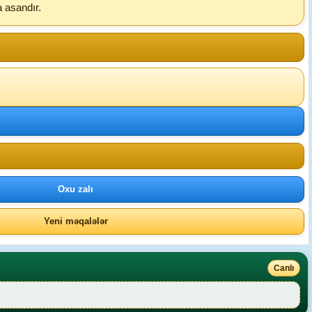
a asandır.
Oxu zalı
Yeni məqalələr
Canlı