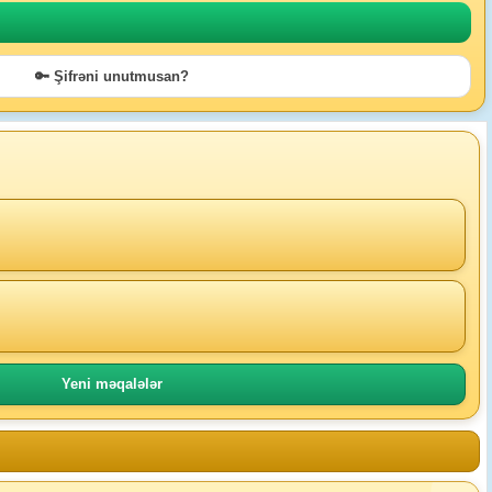
🔑 Şifrəni unutmusan?
Yeni məqalələr