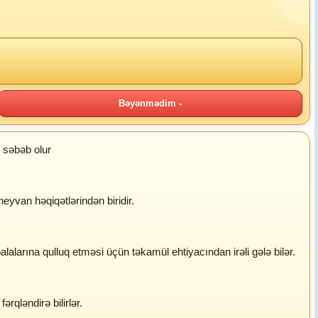
Bəyənmədim -
ə səbəb olur
heyvan həqiqətlərindən biridir.
 balalarına qulluq etməsi üçün təkamül ehtiyacından irəli gələ bilər.
ərqləndirə bilirlər.