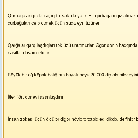
Qurbağalar gözləri açıq bir şəkildə yatır. Bir qurbağanı gizlətmək ç
qurbağaları cəlb etmək üçün suda əyri üzürlər
Qarğalar qarşılaşdıqları tək üzü unutmurlar. Əgər sənin haqqında x
nəsillər davam etdirir.
Böyük bir ağ köpək balığının həyatı boyu 20.000 diş ola biləcəyini 
İtlər flört etməyi asanlaşdırır
İnsan zəkası üçün ölçülər digər növlərə tətbiq edildikdə, delfinlə