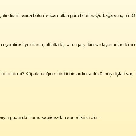
ətindir. Bir anda bütün istiqamətləri görə bilərlər. Qurbağa su içmir. O
oş xatirəsi yoxdursa, əlbəttə ki, sənə qarşı kin saxlayacaqları kimi ü
bilirdinizmi? Köpək balığının bir-birinin ardınca düzülmüş dişləri var,
r beyin gücündə Homo sapiens-dən sonra ikinci olur .