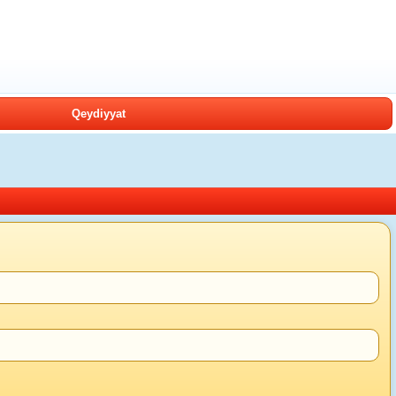
Qeydiyyat