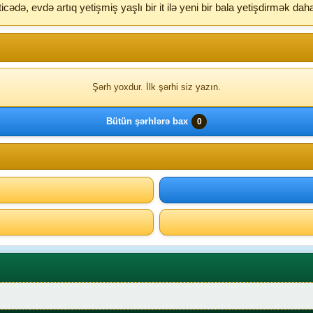
ticədə, evdə artıq yetişmiş yaşlı bir it ilə yeni bir bala yetişdirmək dah
Şərh yoxdur. İlk şərhi siz yazın.
Bütün şərhlərə bax
0