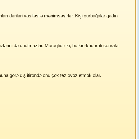
nları dəriləri vasitəsilə mənimsəyirlər. Kişi qurbağalar qadın
zlərini də unutmazlar. Maraqlıdır ki, bu kin-küdurəti sonrakı
 buna görə diş itirəndə onu çox tez əvəz etmək olar.