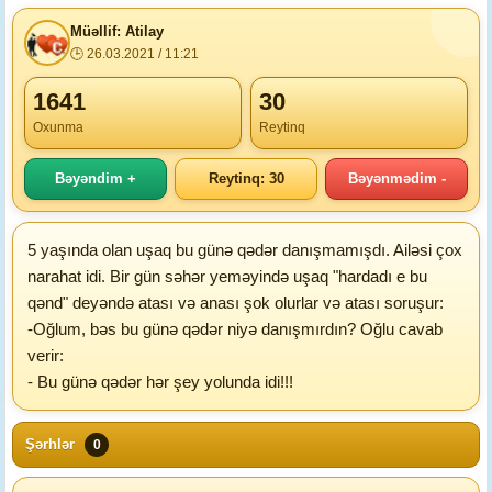
Müəllif: Atilay
🕒 26.03.2021 / 11:21
1641
30
Oxunma
Reytinq
Bəyəndim +
Reytinq: 30
Bəyənmədim -
5 yaşında olan uşaq bu günə qədər danışmamışdı. Ailəsi çox
narahat idi. Bir gün səhər yeməyində uşaq "hardadı e bu
qənd" deyəndə atası və anası şok olurlar və atası soruşur:
-Oğlum, bəs bu günə qədər niyə danışmırdın? Oğlu cavab
verir:
- Bu günə qədər hər şey yolunda idi!!!
Şərhlər
0