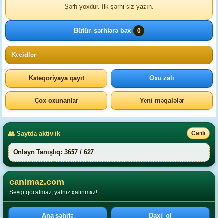
Şərh yoxdur. İlk şərhi siz yazın.
Bütün şərhlərə bax
0
Keçidlər
Kateqoriyaya qayıt
Oxu zalı
Çox oxunanlar
Yeni məqalələr
👥 Saytda aktivlik
Canlı
Onlayn Tanışlıq: 3657 / 627
canimaz.com
Sevgi qocalmaz, yalnız qalınmaz!
Ana səhifə
Daxil ol