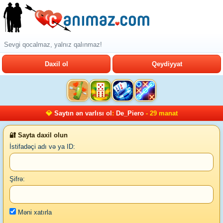
Sevgi qocalmaz, yalnız qalınmaz!
Daxil ol
Qeydiyyat
💎
Saytın ən varlısı ol
:
De_Piero
- 29 manat
🔐 Sayta daxil olun
İstifadəçi adı və ya ID:
Şifrə:
Məni xatırla