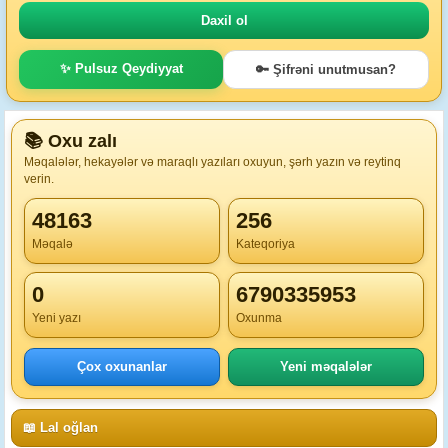
✨ Pulsuz Qeydiyyat
🔑 Şifrəni unutmusan?
📚 Oxu zalı
Məqalələr, hekayələr və maraqlı yazıları oxuyun, şərh yazın və reytinq
verin.
48163
256
Məqalə
Kateqoriya
0
6790335953
Yeni yazı
Oxunma
Çox oxunanlar
Yeni məqalələr
📖 Lal oğlan