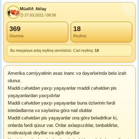
Müəllif: Atilay
🕒 27.03.2021 / 06:56
369
18
Oxunma
Reytinq
Bu məqaləyə artıq reytinq vermisiniz. Cari reytinq:
18
Amerika cəmiyyətinin əsas inanc və dəyərlərində belə izah
olunur.
Maddi cəhətdən yaxşı yaşayanlar maddi cəhətdən pis
yaşayanlardan yaxşıdırlar
Maddi cəhətdən yaxşı yaşayanlar buna özlərinin fərdi
istedadlarına və səylərinə görə nail olublar
Maddi cəhətdən pis yaşayanlar ona görə belədirlkər ki,
onlarda fərdi qüsur var. Onlar əxlaqsızdılar, tənbəldirlər,
motivasiyalı deyillər və ağıllı deyillər