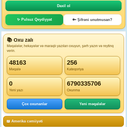
✨ Pulsuz Qeydiyyat
🔑 Şifrəni unutmusan?
📚 Oxu zalı
Məqalələr, hekayələr və maraqlı yazıları oxuyun, şərh yazın və reytinq
verin.
48163
256
Məqalə
Kateqoriya
0
6790335706
Yeni yazı
Oxunma
Çox oxunanlar
Yeni məqalələr
📖 Amerika cəmiiyəti