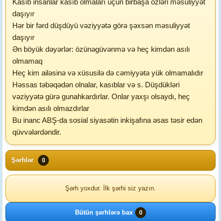
Kasıb insanlar kasıb olmaları üçün birbaşa özləri məsuliyyət
daşıyır
Hər bir fərd düşdüyü vəziyyətə görə şəxsən məsuliyyət
daşıyır
Ən böyük dəyərlər: özünəgüvənmə və heç kimdən asılı
olmamaq
Heç kim ailəsinə və xüsusilə də cəmiyyətə yük olmamalıdır
Həssas təbəqədən olnalar, kasıblar və s. Düşdükləri
vəziyyətə gürə gunahkardırlar. Onlar yaxşı olsaydı, heç
kimdən asılı olmazdırlar
Bu inanc ABŞ-da sosial siyasətin inkişafına əsas təsir edən
qüvvələrdəndir.
Şərhlər
0
Şərh yoxdur. İlk şərhi siz yazın.
Bütün şərhlərə bax
0