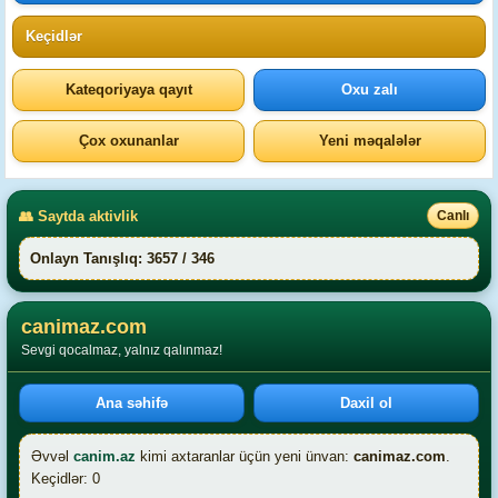
Keçidlər
Kateqoriyaya qayıt
Oxu zalı
Çox oxunanlar
Yeni məqalələr
👥 Saytda aktivlik
Canlı
Onlayn Tanışlıq: 3657 / 346
canimaz.com
Sevgi qocalmaz, yalnız qalınmaz!
Ana səhifə
Daxil ol
Əvvəl
canim.az
kimi axtaranlar üçün yeni ünvan:
canimaz.com
.
Keçidlər: 0