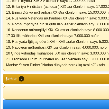
11. Əmir Teymur XIV-XV ölənlərin sayı: 17.000.000 nəfər
12. Britaniya Hindistanı (aclıqdan) XIX əsr ölənlərin sayı: 17.000.
13. Birinci Dünya müharibəsi XX Əsr ölənlərin sayı: 15.000.000 n
14. Rusiyada Vətəndaş müharibəsi XX Əsr ölənlərin sayı: 9.000.
15. Roma İmperiyasının süqutu III-V əsrlər ölənlərin sayı: 8.000.
16. Konqonun müstəqilliyi XIX-XX əsrlər ölənlərin sayı: 8.000.000
17 30 illik müharibə XVII əsr ölənlərin sayı: 7.000.000 nəfər
18. Rusiyada İğtişaş dövrü XVI - XVII əsrlər ölənlərin sayı: 5.000
19. Napoleon müharibəsi XIX əsr ölənlərin sayı: 4.000.000. nəfər
20 Çində vətəndaş müharibəsi XX əsr ölənlərin sayı: 3.000.000 n
21. Fransada Din mühüribələri XVI əsr ölənlərin sayı: 3.000.000 n
Mənbə: Stiven Pinker "Nədən dünyada zorakılıq azalıb?" kitabı
Şərhlər
0