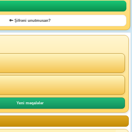
🔑 Şifrəni unutmusan?
Yeni məqalələr