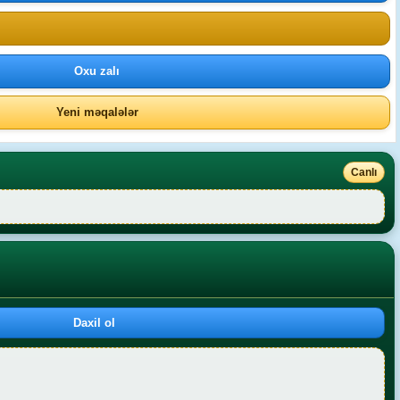
Oxu zalı
Yeni məqalələr
Canlı
Daxil ol