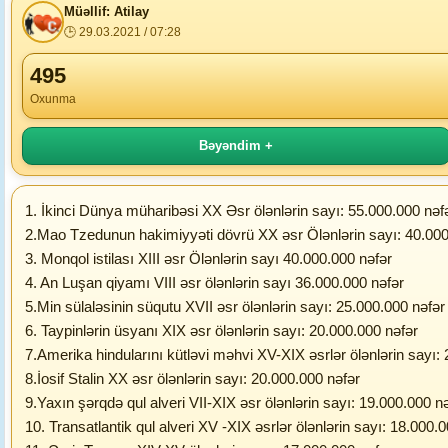
Müəllif: Atilay
🕒 29.03.2021 / 07:28
495
Oxunma
Bəyəndim +
1. İkinci Dünya müharibəsi XX Əsr ölənlərin sayı: 55.000.000 nəf
2.Mao Tzedunun hakimiyyəti dövrü XX əsr Ölənlərin sayı: 40.000
3. Monqol istilası XIII əsr Ölənlərin sayı 40.000.000 nəfər
4. An Luşan qiyamı VIII əsr ölənlərin sayı 36.000.000 nəfər
5.Min sülaləsinin süqutu XVII əsr ölənlərin sayı: 25.000.000 nəfər
6. Taypinlərin üsyanı XIX əsr ölənlərin sayı: 20.000.000 nəfər
7.Amerika hindularını kütləvi məhvi XV-XIX əsrlər ölənlərin sayı:
8.İosif Stalin XX əsr ölənlərin sayı: 20.000.000 nəfər
9.Yaxın şərqdə qul alveri VII-XIX əsr ölənlərin sayı: 19.000.000 n
10. Transatlantik qul alveri XV -XIX əsrlər ölənlərin sayı: 18.000.