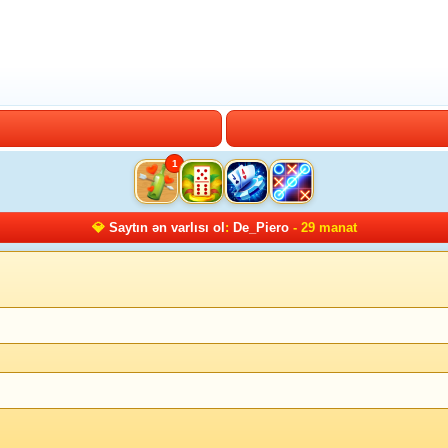
1
💎
Saytın ən varlısı ol
:
De_Piero
- 29 manat