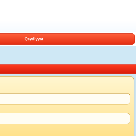
Qeydiyyat