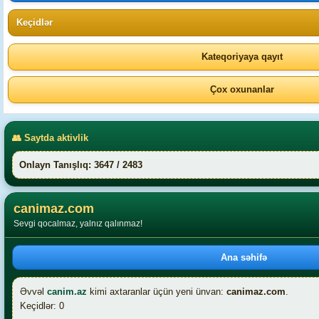
Keçidlər
Kateqoriyaya qayıt
Çox oxunanlar
👥 Saytda aktivlik
Onlayn Tanışlıq: 3647 / 2483
canimaz.com
Sevgi qocalmaz, yalnız qalınmaz!
Ana səhifə
Əvvəl
canim.az
kimi axtaranlar üçün yeni ünvan:
canimaz.com
.
Keçidlər: 0