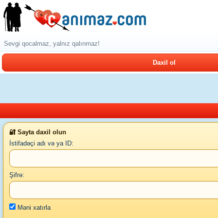
Sevgi qocalmaz, yalnız qalınmaz!
Daxil ol
🔐 Sayta daxil olun
İstifadəçi adı və ya ID:
Şifrə:
Məni xatırla