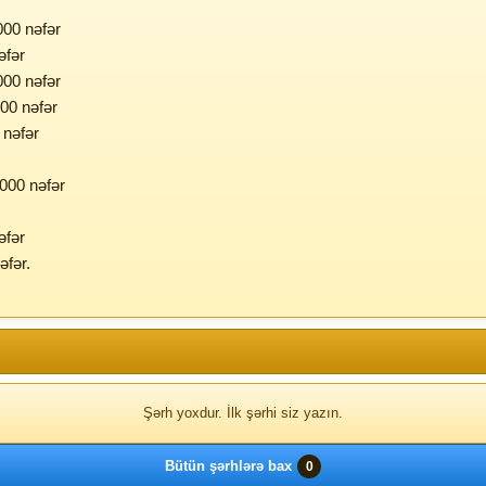
000 nəfər
əfər
000 nəfər
000 nəfər
 nəfər
.000 nəfər
əfər
əfər.
Şərh yoxdur. İlk şərhi siz yazın.
Bütün şərhlərə bax
0