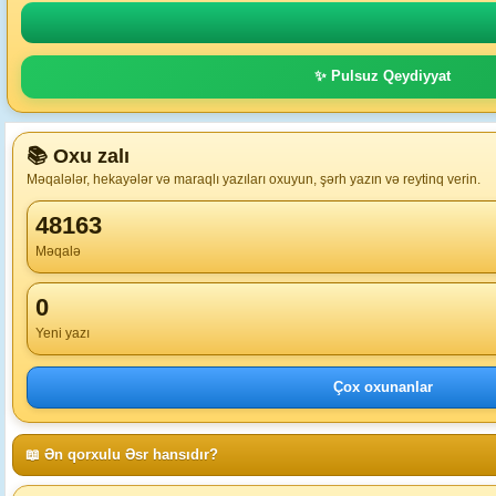
✨ Pulsuz Qeydiyyat
📚 Oxu zalı
Məqalələr, hekayələr və maraqlı yazıları oxuyun, şərh yazın və reytinq verin.
48163
Məqalə
0
Yeni yazı
Çox oxunanlar
📖 Ən qorxulu Əsr hansıdır?